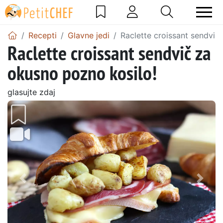
Recepti
Glavne jedi
Raclette croissant sendvič
Raclette croissant sendvič za
okusno pozno kosilo!
glasujte zdaj
Prejšnji
Nasl