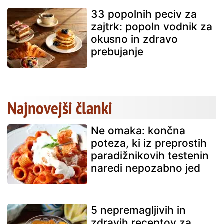
33 popolnih peciv za
zajtrk: popoln vodnik za
okusno in zdravo
prebujanje
Najnovejši članki
Ne omaka: končna
poteza, ki iz preprostih
paradižnikovih testenin
naredi nepozabno jed
5 nepremagljivih in
zdravih receptov za