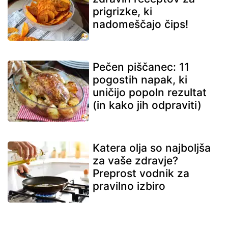
prigrizke, ki
nadomeščajo čips!
Pečen piščanec: 11
pogostih napak, ki
uničijo popoln rezultat
(in kako jih odpraviti)
Katera olja so najboljša
za vaše zdravje?
Preprost vodnik za
pravilno izbiro