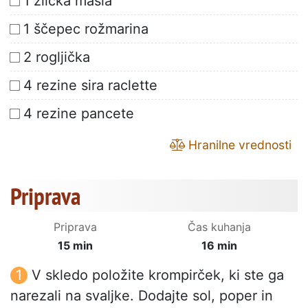
1 žlička masla
1 ščepec rožmarina
2 rogljička
4 rezine sira raclette
4 rezine pancete
Hranilne vrednosti
Priprava
Priprava
Čas kuhanja
15 min
16 min
V skledo položite krompirček, ki ste ga
narezali na svaljke. Dodajte sol, poper in