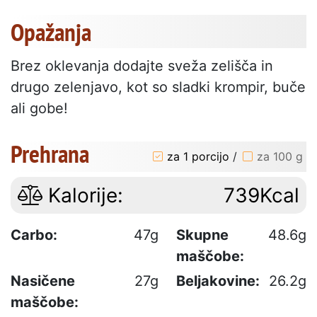
Opažanja
Brez oklevanja dodajte sveža zelišča in
drugo zelenjavo, kot so sladki krompir, buče
ali gobe!
Prehrana
za 1 porcijo
/
za 100 g
Kalorije:
739Kcal
Carbo:
47g
Skupne
48.6g
maščobe:
Nasičene
27g
Beljakovine:
26.2g
maščobe: