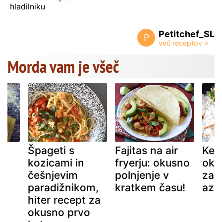
hladilniku
Petitchef_SL
P
Morda vam je všeč
Špageti s
Fajitas na air
Keb
kozicami in
fryerju: okusno
oku
češnjevim
polnjenje v
zač
paradižnikom,
kratkem času!
azi
hiter recept za
okusno prvo