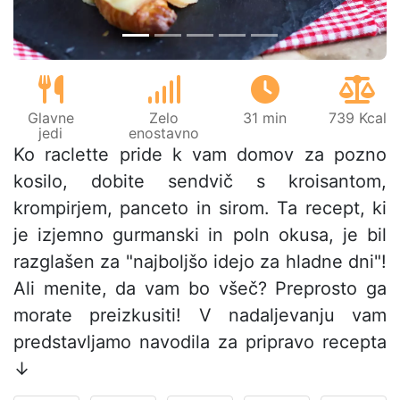
Glavne
Zelo
31 min
739 Kcal
jedi
enostavno
Ko raclette pride k vam domov za pozno
kosilo, dobite sendvič s kroisantom,
krompirjem, panceto in sirom. Ta recept, ki
je izjemno gurmanski in poln okusa, je bil
razglašen za "najboljšo idejo za hladne dni"!
Ali menite, da vam bo všeč? Preprosto ga
morate preizkusiti! V nadaljevanju vam
predstavljamo navodila za pripravo recepta
↓