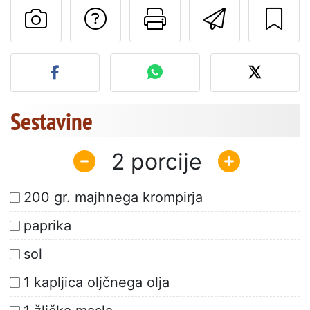
Postavite vprašanj
Natisni to str
Pošlji t
Objavite svojo fotografijo
Sestavine
2
200 gr. majhnega krompirja
paprika
sol
1 kapljica oljčnega olja