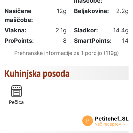
maščobe:
Nasičene
12g
Beljakovine:
2.2g
maščobe:
Vlakna:
2.1g
Sladkor:
14.4g
ProPoints:
8
SmartPoints:
14
Prehranske informacije za 1 porcijo (119g)
Kuhinjska posoda
Pečica
Petitchef_SL
P