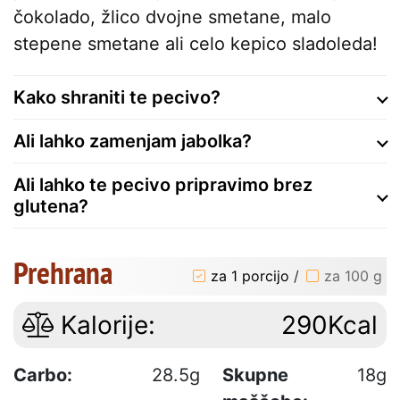
čokolado, žlico dvojne smetane, malo
stepene smetane ali celo kepico sladoleda!
Kako shraniti te pecivo?
Ali lahko zamenjam jabolka?
Ali lahko te pecivo pripravimo brez
glutena?
Prehrana
za 1 porcijo
/
za 100 g
Kalorije:
290Kcal
Carbo:
28.5g
Skupne
18g