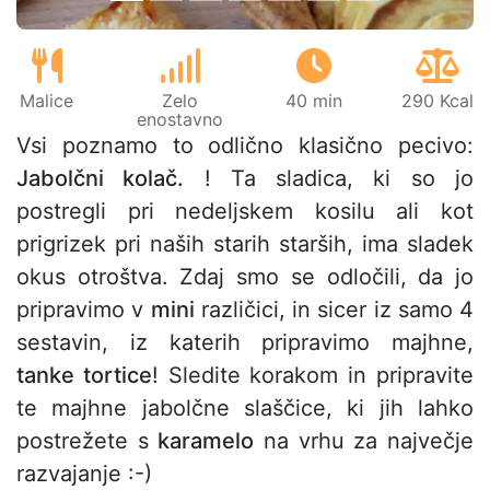
Malice
Zelo
40 min
290 Kcal
enostavno
Vsi poznamo to odlično klasično pecivo:
Jabolčni kolač.
! Ta sladica, ki so jo
postregli pri nedeljskem kosilu ali kot
prigrizek pri naših starih starših, ima sladek
okus otroštva. Zdaj smo se odločili, da jo
pripravimo v
mini
različici, in sicer iz samo 4
sestavin, iz katerih pripravimo majhne,
tanke tortice
! Sledite korakom in pripravite
te majhne jabolčne slaščice, ki jih lahko
postrežete s
karamelo
na vrhu za največje
razvajanje :-)