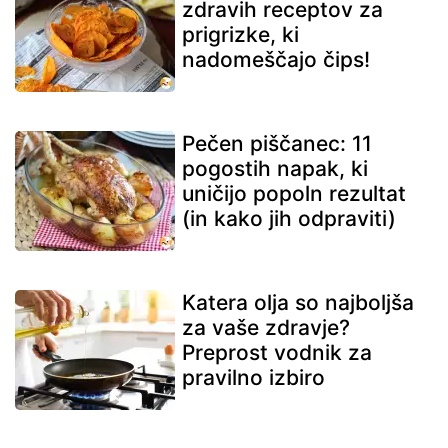
zdravih receptov za
prigrizke, ki
nadomeščajo čips!
Pečen piščanec: 11
pogostih napak, ki
uničijo popoln rezultat
(in kako jih odpraviti)
Katera olja so najboljša
za vaše zdravje?
Preprost vodnik za
pravilno izbiro