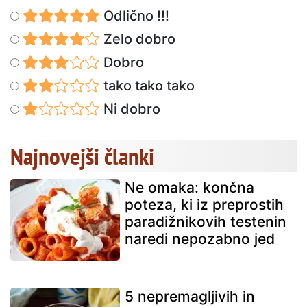
Odlično !!!
Zelo dobro
Dobro
tako tako tako
Ni dobro
Najnovejši članki
Ne omaka: končna
poteza, ki iz preprostih
paradižnikovih testenin
naredi nepozabno jed
5 nepremagljivih in