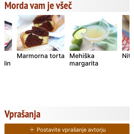
Morda vam je všeč
Marmorna torta
Mehiška
Niti
alin
margarita
Vprašanja
Postavite vprašanje avtorju