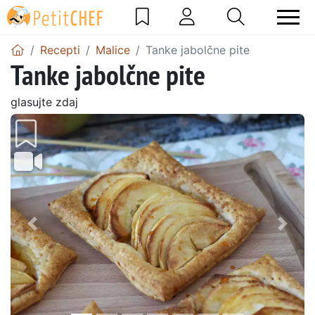
Recepti
Malice
Tanke jabolčne pite
Tanke jabolčne pite
glasujte zdaj
Prejšnji
Nasl