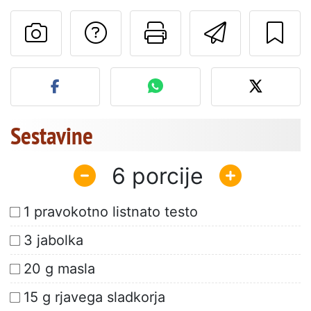
Postavite vprašanj
Natisni to str
Pošlji t
Objavite svojo fotografijo
Sestavine
6
1 pravokotno listnato testo
3 jabolka
20 g masla
15 g rjavega sladkorja