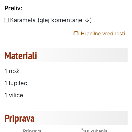
Preliv:
Karamela (glej komentarje ↓)
Hranilne vrednosti
Materiali
1 nož
1 lupilec
1 vilice
Priprava
Priprava
Čas kuhanja