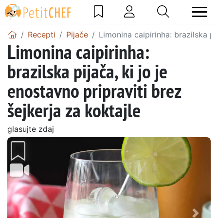
Recepti
Pijače
Limonina caipirinha: brazilska pi
Limonina caipirinha:
brazilska pijača, ki jo je
enostavno pripraviti brez
šejkerja za koktajle
glasujte zdaj