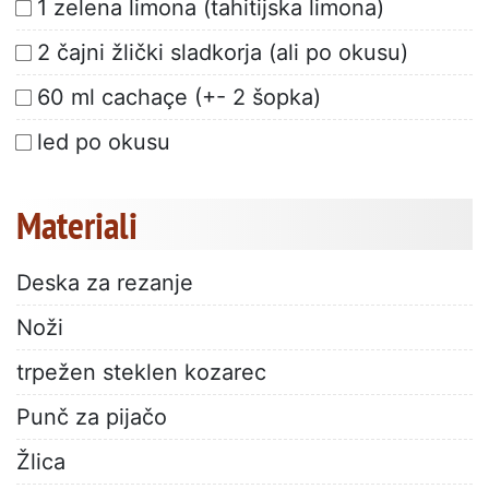
1 zelena limona (tahitijska limona)
2 čajni žlički sladkorja (ali po okusu)
60 ml cachaçe (+- 2 šopka)
led po okusu
Materiali
Deska za rezanje
Noži
trpežen steklen kozarec
Punč za pijačo
Žlica