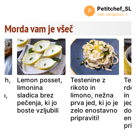
Petitchef_SL
P
Morda vam je všeč
ruh,
Lemon posset,
Testenine z
Tes
limonina
rikoto in
rde
ja,
sladica brez
limono, nežna
in o
a
pečenja, ki jo
prva jed, ki jo je
jed,
boste vzljubili
zelo enostavno
dobr
pripraviti!
eno
prip