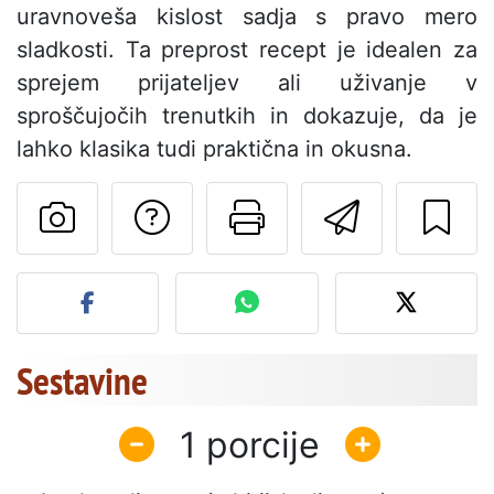
uravnoveša kislost sadja s pravo mero
sladkosti. Ta preprost recept je idealen za
sprejem prijateljev ali uživanje v
sproščujočih trenutkih in dokazuje, da je
lahko klasika tudi praktična in okusna.
Postavite vprašanj
Natisni to str
Pošlji t
Objavite svojo fotografijo
Sestavine
1