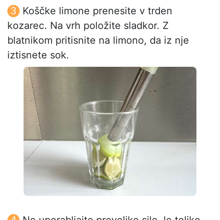
Koščke limone prenesite v trden
kozarec. Na vrh položite sladkor. Z
blatnikom pritisnite na limono, da iz nje
iztisnete sok.
Ne uporabljajte prevelike sile, le toliko,