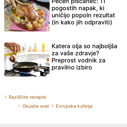
Pečen piščanec: 11
pogostih napak, ki
uničijo popoln rezultat
(in kako jih odpraviti)
Katera olja so najboljša
za vaše zdravje?
Preprost vodnik za
pravilno izbiro
Raziščite recepte
Okusite svet
Evropska kuhinja