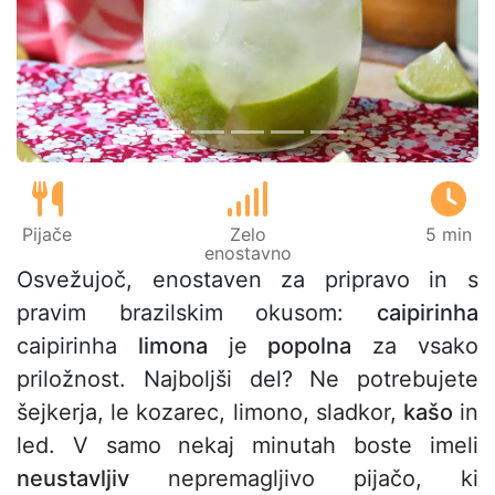
Prejšnji
Nasl
Pijače
Zelo
5 min
enostavno
Osvežujoč, enostaven za pripravo in s
pravim brazilskim okusom:
caipirinha
caipirinha
limona
je
popolna
za vsako
priložnost. Najboljši del? Ne potrebujete
šejkerja, le kozarec, limono, sladkor,
kašo
in
led. V samo nekaj minutah boste imeli
neustavljiv
nepremagljivo pijačo, ki