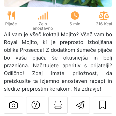
Pijače
Zelo
5 min
316 Kcal
enostavno
Ali vam je všeč koktajl Mojito? Všeč vam bo
Royal Mojito, ki je preprosto izboljšana
oblika Prosecca! Z dodatkom šumeče pijače
bo vaša pijača še okusnejša in bolj
praznična. Načrtujete aperitiv s prijatelji?
Odlično! Zdaj imate priložnost, da
preizkusite ta izjemno enostaven recept in
sledite preprostim korakom. Na zdravje!
Postavite vprašanj
Natisni to str
Pošlji t