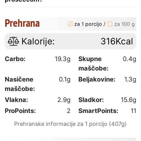
Prehrana
za 1 porcijo
/
za 100 g
Kalorije:
316Kcal
Carbo:
19.3g
Skupne
0.4g
maščobe:
Nasičene
0.1g
Beljakovine:
1.3g
maščobe:
Vlakna:
2.9g
Sladkor:
15.6g
ProPoints:
2
SmartPoints:
11
Prehranske informacije za 1 porcijo (407g)