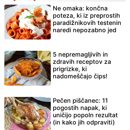
Ne omaka: končna
poteza, ki iz preprostih
paradižnikovih testenin
naredi nepozabno jed
5 nepremagljivih in
zdravih receptov za
prigrizke, ki
nadomeščajo čips!
Pečen piščanec: 11
pogostih napak, ki
uničijo popoln rezultat
(in kako jih odpraviti)