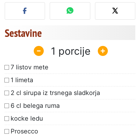
Objavite svojo fotografijo
Sestavine
1
7 listov mete
1 limeta
2 cl sirupa iz trsnega sladkorja
6 cl belega ruma
kocke ledu
Prosecco