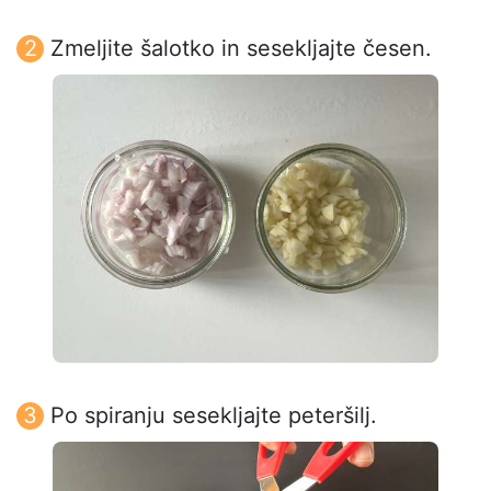
Zmeljite šalotko in sesekljajte česen.
Po spiranju sesekljajte peteršilj.