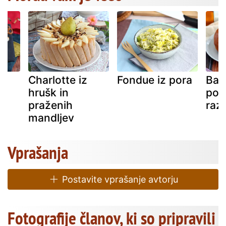
Charlotte iz
Fondue iz pora
Bab
ni
hrušk in
pod
praženih
raz
mandljev
Vprašanja
Postavite vprašanje avtorju
Fotografije članov, ki so pripravili