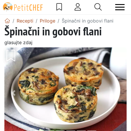
Recepti
Priloge
Špinačni in gobovi flani
Špinačni in gobovi flani
glasujte zdaj
Prejšnji
Nasl