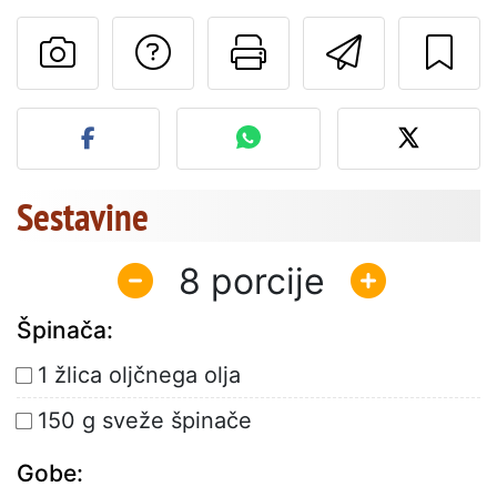
Postavite vprašanj
Natisni to str
Pošlji t
Objavite svojo fotografijo
Sestavine
8
Špinača:
1 žlica oljčnega olja
150 g sveže špinače
Gobe: