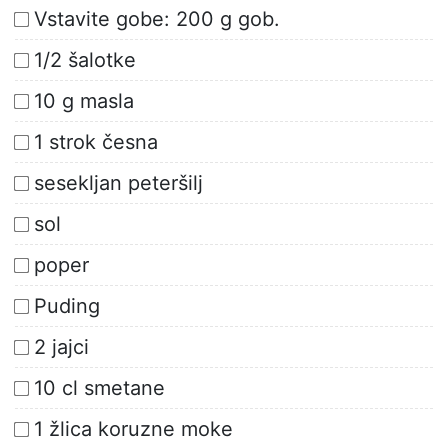
Vstavite gobe: 200 g gob.
1/2 šalotke
10 g masla
1 strok česna
sesekljan peteršilj
sol
poper
Puding
2 jajci
10 cl smetane
1 žlica koruzne moke