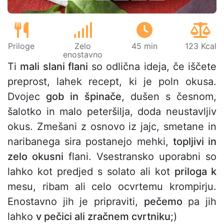
Priloge
Zelo
45 min
123 Kcal
enostavno
Ti
mali slani flani
so odlična ideja, če iščete
preprost, lahek recept, ki je poln okusa.
Dvojec
gob in špinače
, dušen s česnom,
šalotko in malo peteršilja, doda neustavljiv
okus. Zmešani z osnovo iz jajc, smetane in
naribanega sira postanejo mehki,
topljivi in
zelo okusni
flani. Vsestransko uporabni so
lahko kot predjed s solato ali kot
priloga k
mesu, ribam ali celo ocvrtemu krompirju.
Enostavno jih je pripraviti,
pečemo
pa jih
lahko
v pečici ali zračnem cvrtniku
;)