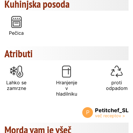
Kuhinjska posoda
Pečica
Atributi
Lahko se
Hranjenje
proti
zamrzne
v
odpadom
hladilniku
Petitchef_SL
P
Morda vam je všeč