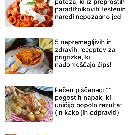
poteza, ki iz preprostih
paradižnikovih testenin
naredi nepozabno jed
5 nepremagljivih in
zdravih receptov za
prigrizke, ki
nadomeščajo čips!
Pečen piščanec: 11
pogostih napak, ki
uničijo popoln rezultat
(in kako jih odpraviti)