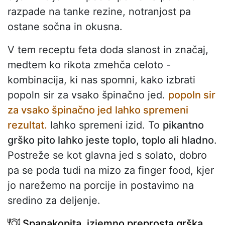
razpade na tanke rezine, notranjost pa
ostane sočna in okusna.
V tem receptu feta doda slanost in značaj,
medtem ko rikota zmehča celoto -
kombinacija, ki nas spomni, kako izbrati
popoln sir za vsako špinačno jed.
popoln sir
za vsako špinačno jed lahko spremeni
rezultat.
lahko spremeni izid. To
pikantno
grško pito lahko jeste toplo, toplo ali hladno
.
Postreže se kot glavna jed s solato, dobro
pa se poda tudi na mizo za finger food, kjer
jo narežemo na porcije in postavimo na
sredino za deljenje.
Spanakopita, izjemno preprosta grška