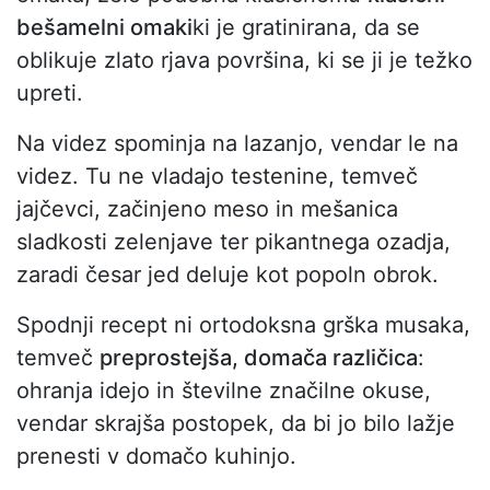
bešamelni omaki
ki je gratinirana, da se
oblikuje zlato rjava površina, ki se ji je težko
upreti.
Na videz spominja na lazanjo, vendar le na
videz. Tu ne vladajo testenine, temveč
jajčevci, začinjeno meso in mešanica
sladkosti zelenjave ter pikantnega ozadja,
zaradi česar jed deluje kot popoln obrok.
Spodnji recept ni ortodoksna grška musaka,
temveč
preprostejša, domača različica
:
ohranja idejo in številne značilne okuse,
vendar skrajša postopek, da bi jo bilo lažje
prenesti v domačo kuhinjo.