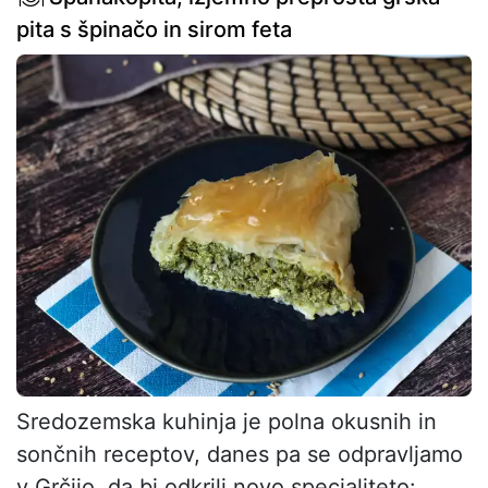
pita s špinačo in sirom feta
Sredozemska kuhinja je polna okusnih in
sončnih receptov, danes pa se odpravljamo
v Grčijo, da bi odkrili novo specialiteto: