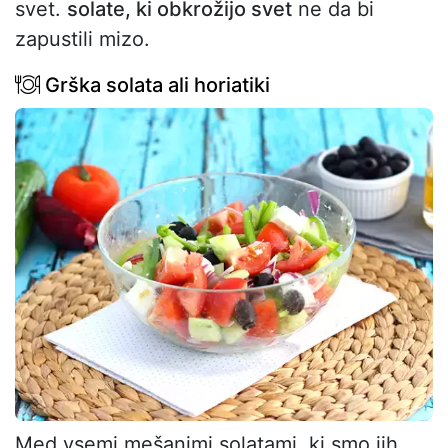
svet.
solate, ki obkrožijo svet
ne da bi
zapustili mizo.
Grška solata ali horiatiki
Med vsemi mešanimi solatami, ki smo jih