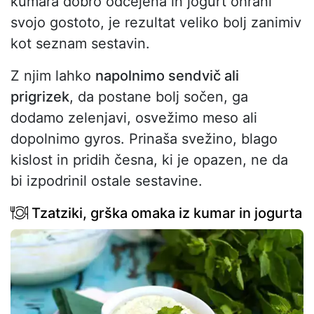
kumara dobro odcejena in jogurt ohrani
svojo gostoto, je rezultat veliko bolj zanimiv
kot seznam sestavin.
Z njim lahko
napolnimo sendvič ali
prigrizek
, da postane bolj sočen, ga
dodamo zelenjavi, osvežimo meso ali
dopolnimo gyros. Prinaša svežino, blago
kislost in pridih česna, ki je opazen, ne da
bi izpodrinil ostale sestavine.
Tzatziki, grška omaka iz kumar in jogurta