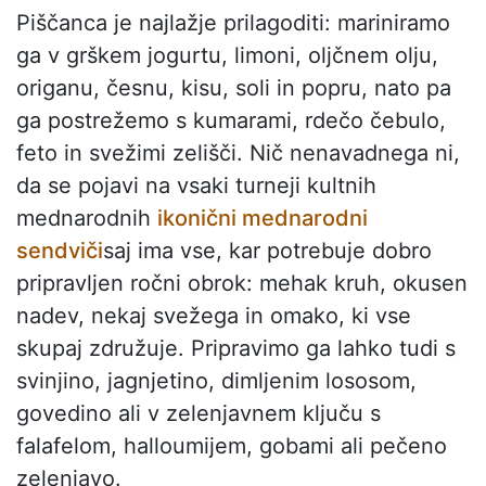
Piščanca je najlažje prilagoditi: mariniramo
ga v grškem jogurtu, limoni, oljčnem olju,
origanu, česnu, kisu, soli in popru, nato pa
ga postrežemo s kumarami, rdečo čebulo,
feto in svežimi zelišči. Nič nenavadnega ni,
da se pojavi na vsaki turneji kultnih
mednarodnih
ikonični mednarodni
sendviči
saj ima vse, kar potrebuje dobro
pripravljen ročni obrok: mehak kruh, okusen
nadev, nekaj svežega in omako, ki vse
skupaj združuje. Pripravimo ga lahko tudi s
svinjino, jagnjetino, dimljenim lososom,
govedino ali v zelenjavnem ključu s
falafelom, halloumijem, gobami ali pečeno
zelenjavo.