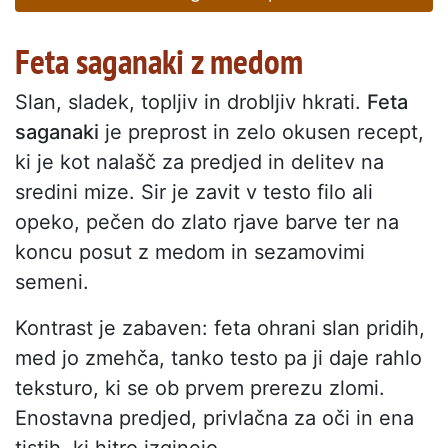
Feta saganaki z medom
Slan, sladek, topljiv in drobljiv hkrati.
Feta
saganaki
je preprost in zelo okusen recept,
ki je kot nalašč za predjed in delitev na
sredini mize. Sir je zavit v testo filo ali
opeko, pečen do zlato rjave barve ter na
koncu posut z medom in sezamovimi
semeni.
Kontrast je zabaven: feta ohrani slan pridih,
med jo zmehča, tanko testo pa ji daje rahlo
teksturo, ki se ob prvem prerezu zlomi.
Enostavna predjed, privlačna za oči in ena
tistih, ki hitro izginejo.