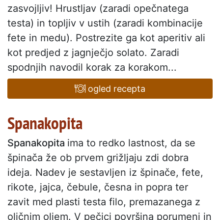
zasvojljiv! Hrustljav (zaradi opečnatega
testa) in topljiv v ustih (zaradi kombinacije
fete in medu). Postrezite ga kot aperitiv ali
kot predjed z jagnječjo solato. Zaradi
spodnjih navodil korak za korakom...
ogled recepta
Spanakopita
Spanakopita
ima to redko lastnost, da se
špinača že ob prvem grižljaju zdi dobra
ideja. Nadev je sestavljen iz špinače, fete,
rikote, jajca, čebule, česna in popra ter
zavit med plasti testa filo, premazanega z
oljčnim oljem. V pečici površina porumeni in