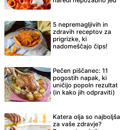
naredi nepozabno jed
5 nepremagljivih in
zdravih receptov za
prigrizke, ki
nadomeščajo čips!
Pečen piščanec: 11
pogostih napak, ki
uničijo popoln rezultat
(in kako jih odpraviti)
Katera olja so najboljša
za vaše zdravje?