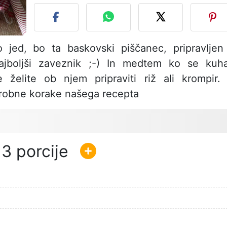
o jed, bo ta baskovski piščanec, pripravljen
ajboljši zaveznik ;-) In medtem ko se kuh
 želite ob njem pripraviti riž ali krompir.
robne korake našega recepta
3