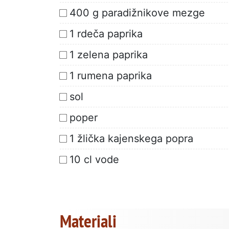
400 g paradižnikove mezge
1 rdeča paprika
1 zelena paprika
1 rumena paprika
sol
poper
1 žlička kajenskega popra
10 cl vode
Materiali