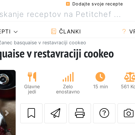
Dodajte svoje recepte
PTI
ČLANKI
V
čanec basquaise v restavraciji cookeo
uaise v restavraciji cookeo
Glavne
Zelo
15 min
561 K
jedi
enostavno
Pošlji ta recept 
Natisni to 
Posta
Naslednji
O