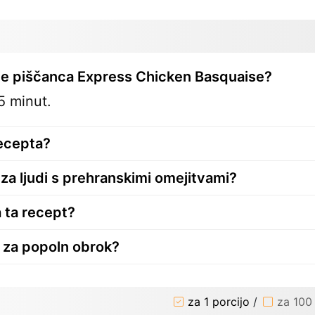
anje piščanca Express Chicken Basquaise?
5 minut.
recepta?
 za ljudi s prehranskimi omejitvami?
 ta recept?
 za popoln obrok?
za 1 porcijo
/
za 100