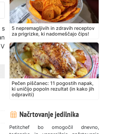
 s
5 nepremagljivih in zdravih receptov
za prigrizke, ki nadomeščajo čips!
an
 V
Pečen piščanec: 11 pogostih napak,
ki uničijo popoln rezultat (in kako jih
odpraviti)
Načrtovanje jedilnika
Petitchef bo omogočil dnevno,