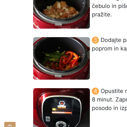
čebulo in p
pražite.
Dodajte p
poprom in ka
Opustite 
8 minut. Zap
posodo in izp