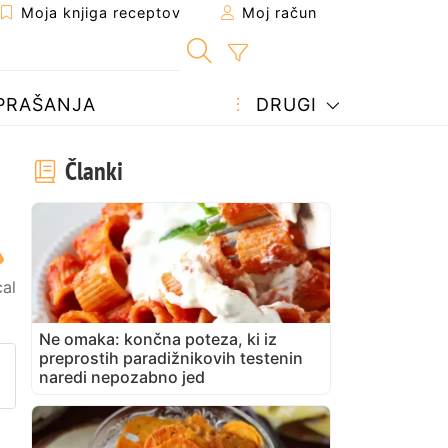
Moja knjiga receptov
Moj račun
PRAŠANJA
DRUGI
Članki
cal
Ne omaka: končna poteza, ki iz
preprostih paradižnikovih testenin
prijatelju
stran
vite vprašanje avtorju
naredi nepozabno jed
bjavite svojo fotografijo tega