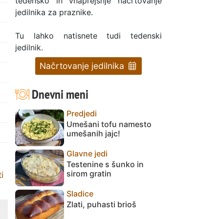
tedensko in vnaprejšnje načrtovanje
jedilnika za praznike.
Tu lahko natisnete tudi tedenski
jedilnik.
Načrtovanje jedilnika
Dnevni meni
Predjedi
Umešani tofu namesto
umešanih jajc!
Glavne jedi
Testenine s šunko in
sirom gratin
i
Sladice
Zlati, puhasti brioš