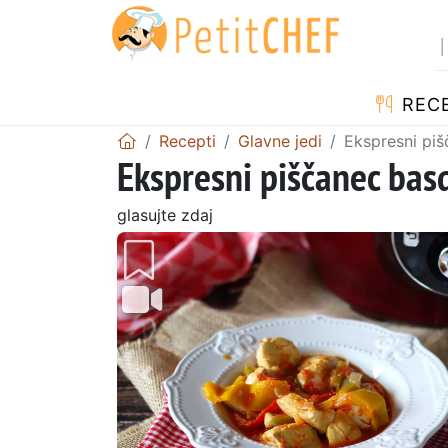
RECE
Recepti
Glavne jedi
Ekspresni piš
Ekspresni piščanec basq
glasujte zdaj
Prejšnji