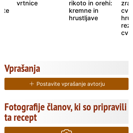
vrtnice
rikoto in orehi:
zra
žite
kremne in
cvr
hrustljave
hrus
rezu
cvrt
Vprašanja
Postavite vprašanje avtorju
Fotografije članov, ki so pripravili
ta recept