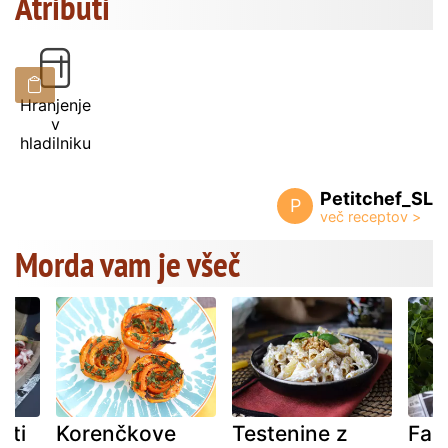
Atributi
Hranjenje
v
hladilniku
Petitchef_SL
P
Morda vam je všeč
iti
Korenčkove
Testenine z
Fala