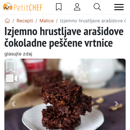
Recepti
Malice
Izjemno hrustljave arašidove č
Izjemno hrustljave arašidove
čokoladne peščene vrtnice
glasujte zdaj
Prejšnji
Nasl