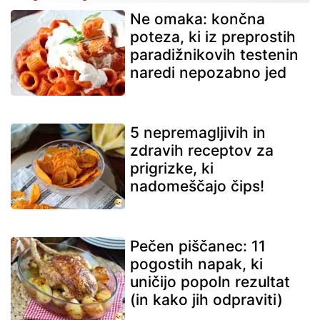
Ne omaka: končna
poteza, ki iz preprostih
paradižnikovih testenin
naredi nepozabno jed
5 nepremagljivih in
zdravih receptov za
prigrizke, ki
nadomeščajo čips!
Pečen piščanec: 11
pogostih napak, ki
uničijo popoln rezultat
(in kako jih odpraviti)