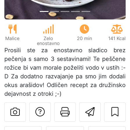
Malice
Zelo
20 min
141 Kcal
enostavno
Prosili ste za enostavno sladico brez
pečenja s samo 3 sestavinami! Te peščene
rožice bi vam morale poželiti vodo v ustih :-
D Za dodatno razvajanje pa smo jim dodali
okus arašidov! Odličen recept za družinsko
dejavnost z otroki ;-)
Postavite vprašanj
Natisni to str
Pošlji t
Objavite svojo fotografijo