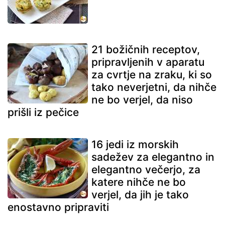
21 božičnih receptov,
pripravljenih v aparatu
za cvrtje na zraku, ki so
tako neverjetni, da nihče
ne bo verjel, da niso
prišli iz pečice
16 jedi iz morskih
sadežev za elegantno in
elegantno večerjo, za
katere nihče ne bo
verjel, da jih je tako
enostavno pripraviti