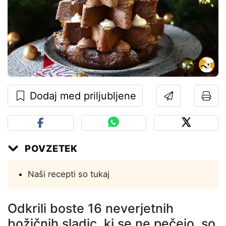
Dodaj med priljubljene
POVZETEK
Naši recepti so tukaj
Odkrili boste 16 neverjetnih
božičnih sladic, ki se ne pečejo, so