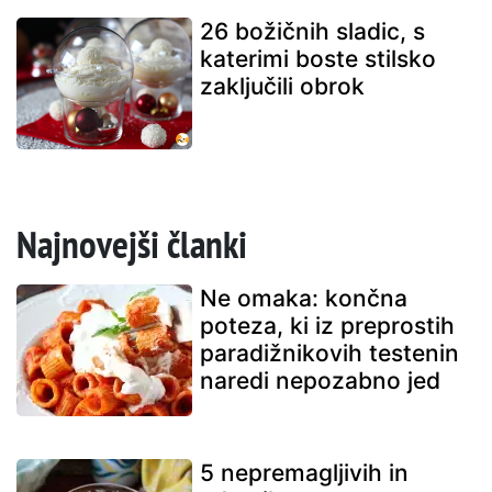
26 božičnih sladic, s
katerimi boste stilsko
zaključili obrok
Najnovejši članki
Ne omaka: končna
poteza, ki iz preprostih
paradižnikovih testenin
naredi nepozabno jed
5 nepremagljivih in