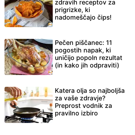
zdravih receptov za
prigrizke, ki
nadomeščajo čips!
Pečen piščanec: 11
pogostih napak, ki
uničijo popoln rezultat
(in kako jih odpraviti)
Katera olja so najboljša
za vaše zdravje?
Preprost vodnik za
pravilno izbiro