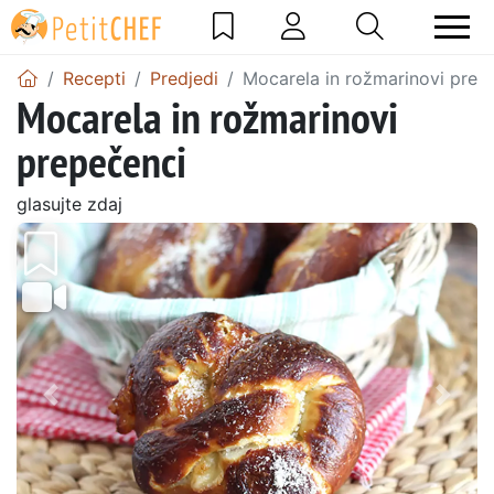
Recepti
Predjedi
Mocarela in rožmarinovi prep
Mocarela in rožmarinovi
prepečenci
glasujte zdaj
Prejšnji
Nasl