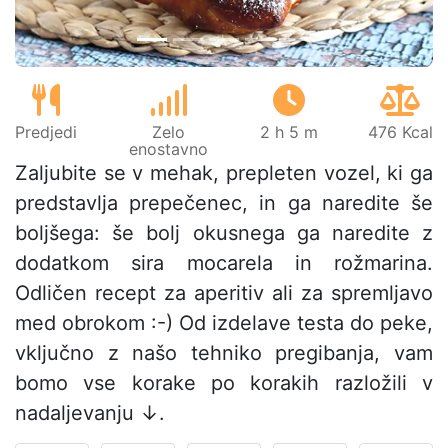
Predjedi
Zelo
2 h 5 m
476 Kcal
enostavno
Zaljubite se v mehak, prepleten vozel, ki ga
predstavlja prepečenec, in ga naredite še
boljšega: še bolj okusnega ga naredite z
dodatkom sira mocarela in rožmarina.
Odličen recept za aperitiv ali za spremljavo
med obrokom :-) Od izdelave testa do peke,
vključno z našo tehniko pregibanja, vam
bomo vse korake po korakih razložili v
nadaljevanju ↓.