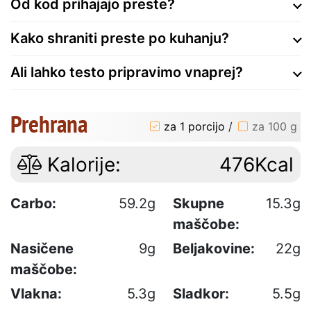
Od kod prihajajo preste?
Kako shraniti preste po kuhanju?
Ali lahko testo pripravimo vnaprej?
Prehrana
za 1 porcijo
/
za 100 g
Kalorije:
476Kcal
Carbo:
59.2g
Skupne
15.3g
maščobe:
Nasičene
9g
Beljakovine:
22g
maščobe:
Vlakna:
5.3g
Sladkor:
5.5g