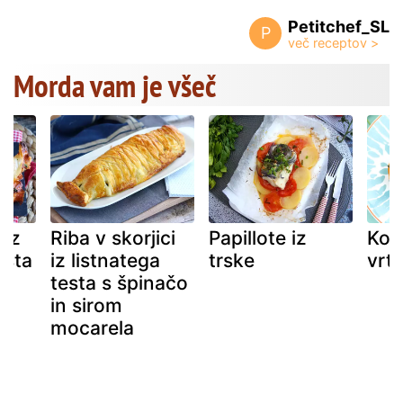
Petitchef_SL
P
Morda vam je všeč
 iz
Riba v skorjici
Papillote iz
Kor
esta
iz listnatega
trske
vrt
testa s špinačo
in sirom
mocarela