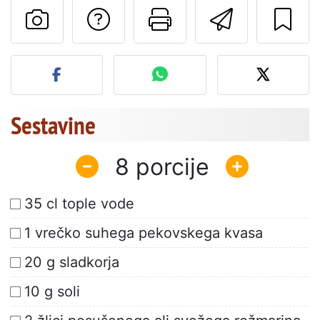
Postavite vprašanj
Natisni to str
Pošlji t
Objavite svojo fotografijo
Sestavine
8
35 cl tople vode
1 vrečko suhega pekovskega kvasa
20 g sladkorja
10 g soli