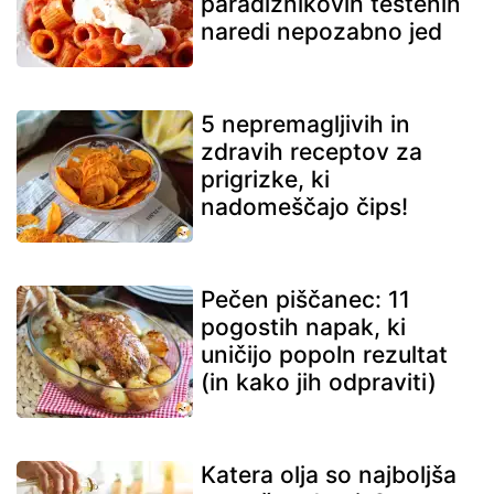
paradižnikovih testenin
naredi nepozabno jed
5 nepremagljivih in
zdravih receptov za
prigrizke, ki
nadomeščajo čips!
Pečen piščanec: 11
pogostih napak, ki
uničijo popoln rezultat
(in kako jih odpraviti)
Katera olja so najboljša