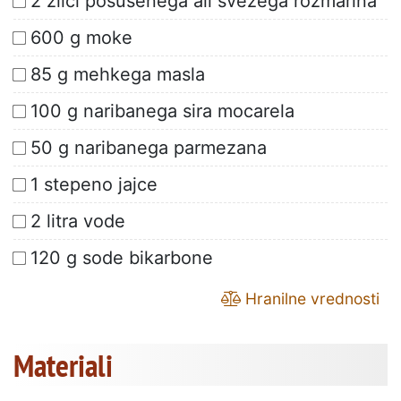
2 žlici posušenega ali svežega rožmarina
600 g moke
85 g mehkega masla
100 g naribanega sira mocarela
50 g naribanega parmezana
1 stepeno jajce
2 litra vode
120 g sode bikarbone
Hranilne vrednosti
Materiali