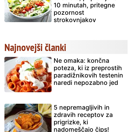
10 minutah, pritegne
pozornost
strokovnjakov
Najnovejši članki
Ne omaka: končna
poteza, ki iz preprostih
paradižnikovih testenin
naredi nepozabno jed
5 nepremagljivih in
zdravih receptov za
prigrizke, ki
nadomeščajo čips!