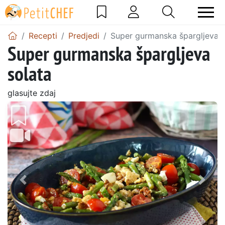
Recepti
Predjedi
Super gurmanska špargljeva s
Super gurmanska špargljeva
solata
glasujte zdaj
Prejšnji
Nasl