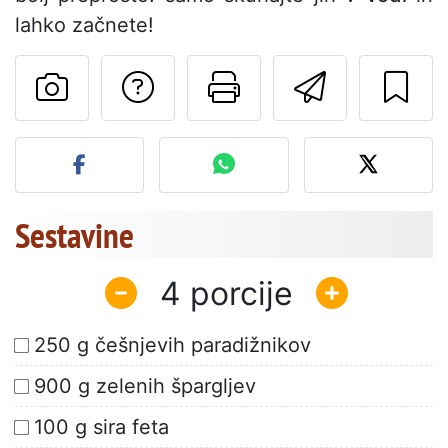
lahko začnete!
Postavite vprašanj
Natisni to str
Pošlji t
Objavite svojo fotografijo
Sestavine
4
250 g češnjevih paradižnikov
900 g zelenih špargljev
100 g sira feta