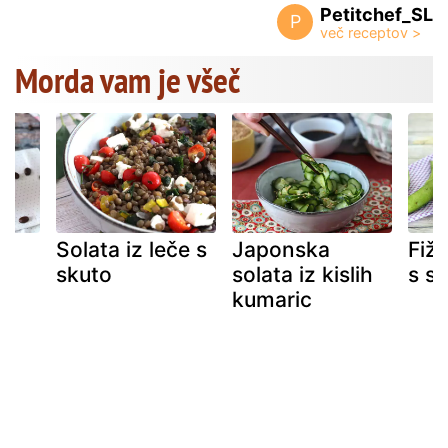
Petitchef_SL
P
Morda vam je všeč
Solata iz leče s
Japonska
Fiž
skuto
solata iz kislih
s sl
kumaric