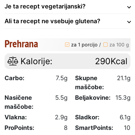
Je ta recept vegetarijanski?
Ali ta recept ne vsebuje glutena?
Prehrana
za 1 porcijo
/
za 100 g
Kalorije:
290Kcal
Carbo:
7.5g
Skupne
21.1g
maščobe:
Nasičene
5.5g
Beljakovine:
15.3g
maščobe:
Vlakna:
2.9g
Sladkor:
6.1g
ProPoints:
8
SmartPoints:
10