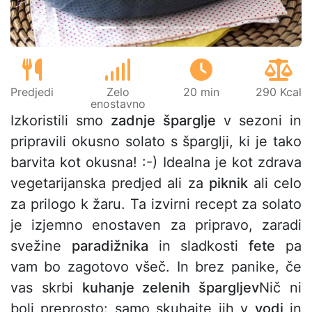
Predjedi
Zelo
20 min
290 Kcal
enostavno
Izkoristili smo
zadnje šparglje
v sezoni in
pripravili okusno solato s šparglji, ki je tako
barvita kot okusna! :-) Idealna je kot zdrava
vegetarijanska predjed ali za
piknik
ali celo
za prilogo k žaru. Ta izvirni recept za solato
je izjemno enostaven za pripravo, zaradi
svežine
paradižnika
in sladkosti
fete
pa
vam bo zagotovo všeč. In brez panike, če
vas skrbi
kuhanje zelenih špargljev
Nič ni
bolj preprosto: samo skuhajte jih v
vodi
in