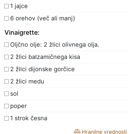
1 jajce
6 orehov (več ali manj)
Vinaigrette:
Oljčno olje: 2 žlici olivnega olja.
2 žlici balzamičnega kisa
2 žlici dijonske gorčice
2 žlici medu
sol
poper
1 strok česna
Hranilne vrednosti