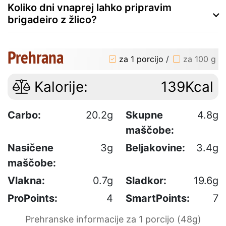
Koliko dni vnaprej lahko pripravim
brigadeiro z žlico?
Prehrana
za 1 porcijo
/
za 100 g
Kalorije:
139Kcal
Carbo:
20.2g
Skupne
4.8g
maščobe:
Nasičene
3g
Beljakovine:
3.4g
maščobe:
Vlakna:
0.7g
Sladkor:
19.6g
ProPoints:
4
SmartPoints:
7
Prehranske informacije za 1 porcijo (48g)