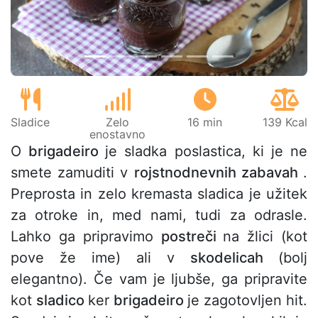
Sladice
Zelo
16 min
139 Kcal
enostavno
O
brigadeiro
je sladka poslastica, ki je ne
smete zamuditi v
rojstnodnevnih zabavah
.
Preprosta in zelo kremasta sladica je užitek
za otroke in, med nami, tudi za odrasle.
Lahko ga pripravimo
postreči
na žlici (kot
pove že ime) ali v
skodelicah
(bolj
elegantno). Če vam je ljubše, ga pripravite
kot
sladico
ker
brigadeiro
je zagotovljen hit.