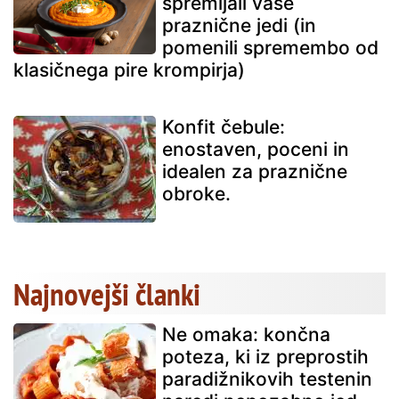
spremljali vaše
praznične jedi (in
pomenili spremembo od
klasičnega pire krompirja)
Konfit čebule:
enostaven, poceni in
idealen za praznične
obroke.
Najnovejši članki
Ne omaka: končna
poteza, ki iz preprostih
paradižnikovih testenin