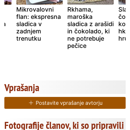
Mikrovalovni
Rkhama,
Slad
flan: ekspresna
maroška
čok
na
sladica v
sladica z arašidi
kok
zadnjem
in čokolado, ki
hkra
trenutku
ne potrebuje
hrus
pečice
Vprašanja
Postavite vprašanje avtorju
Fotografije članov, ki so pripravili