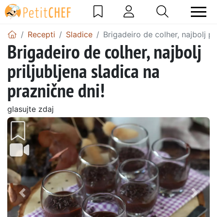
Recepti
Sladice
Brigadeiro de colher, najbolj pr
Brigadeiro de colher, najbolj
priljubljena sladica na
praznične dni!
glasujte zdaj
Prejšnji
Nasl