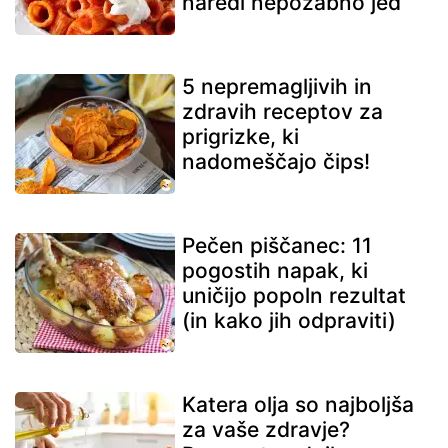
naredi nepozabno jed
5 nepremagljivih in
zdravih receptov za
prigrizke, ki
nadomeščajo čips!
Pečen piščanec: 11
pogostih napak, ki
uničijo popoln rezultat
(in kako jih odpraviti)
Katera olja so najboljša
za vaše zdravje?