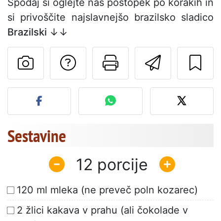
Spodaj si oglejte naš postopek po korakih in
si privoščite najslavnejšo brazilsko sladico
Brazilski
↓↓
Postavite vprašanj
Natisni to str
Pošlji t
Objavite svojo fotografijo
Sestavine
12
120 ml mleka (ne preveč poln kozarec)
2 žlici kakava v prahu (ali čokolade v