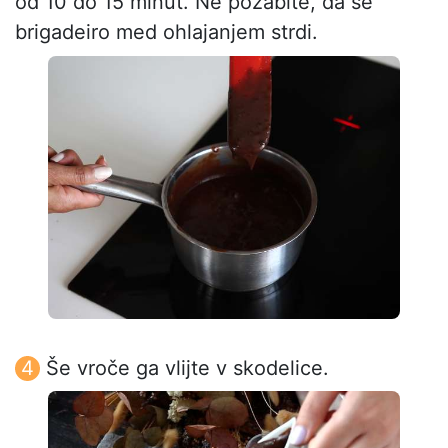
od 10 do 15 minut. Ne pozabite, da se
brigadeiro med ohlajanjem strdi.
Še vroče ga vlijte v skodelice.