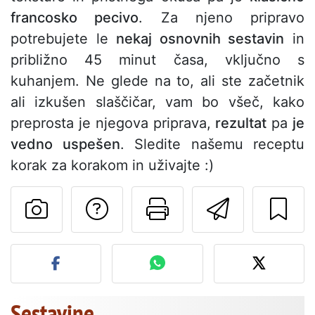
francosko pecivo
. Za njeno pripravo
potrebujete le
nekaj osnovnih sestavin
in
približno 45 minut časa, vključno s
kuhanjem. Ne glede na to, ali ste začetnik
ali izkušen slaščičar, vam bo všeč, kako
preprosta je njegova priprava,
rezultat
pa
je
vedno uspešen
. Sledite našemu receptu
korak za korakom in uživajte :)
Postavite vprašanj
Natisni to str
Pošlji t
Objavite svojo fotografijo
Sestavine