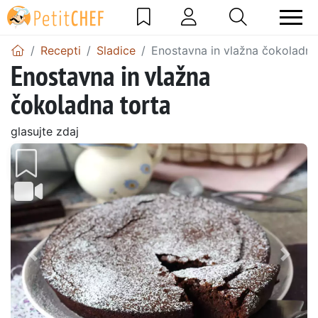
Recepti
Sladice
Enostavna in vlažna čokoladna
Enostavna in vlažna
čokoladna torta
glasujte zdaj
Prejšnji
Nasl