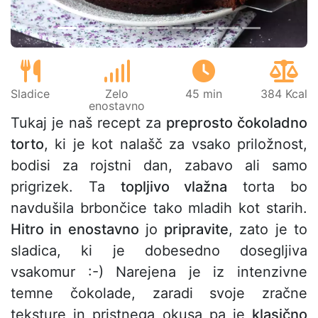
Sladice
Zelo
45 min
384 Kcal
enostavno
Tukaj je naš recept za
preprosto čokoladno
torto
, ki je kot nalašč za vsako priložnost,
bodisi za rojstni dan, zabavo ali samo
prigrizek. Ta
topljivo vlažna
torta bo
navdušila brbončice tako mladih kot starih.
Hitro in enostavno
jo
pripravite
, zato je to
sladica, ki je dobesedno dosegljiva
vsakomur :-) Narejena je iz intenzivne
temne čokolade, zaradi svoje zračne
teksture in pristnega okusa pa je
klasično