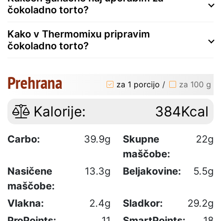
čokoladno torto?
Kako v Thermomixu pripravim
čokoladno torto?
Prehrana
za 1 porcijo
/
za 100 g
Kalorije:
384Kcal
Carbo:
39.9g
Skupne
22g
maščobe:
Nasičene
13.3g
Beljakovine:
5.5g
maščobe:
Vlakna:
2.4g
Sladkor:
29.2g
ProPoints:
11
SmartPoints:
18