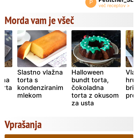
P
Morda vam je všeč
Slastno vlažna
Halloween
Vla
žna
torta s
bundt torta,
hrus
orta
kondenziranim
čokoladna
bri
mlekom
torta z okusom
pre
za usta
Vprašanja