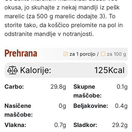
okusa, jo skuhajte z nekaj mandlji iz pešk
marelic (za 500 g marelic dodajte 3). To
storite tako, da koščico prelomite na pol in
odstranite mandlje v notranjosti.
Prehrana
za 1 porcijo
/
za 100 g
Kalorije:
125Kcal
Carbo:
29.8g
Skupne
0.1g
maščobe:
Nasičene
0g
Beljakovine:
0.4g
maščobe:
Vlakna:
0.7g
Sladkor:
29.2g