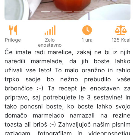
Priloge
Zelo
1 ura
125 Kcal
enostavno
Če imate radi marelice, zakaj ne bi iz njih
naredili marmelade, da jih boste lahko
uživali vse leto! To malo oranžno in rahlo
trpko sadje bo nežno prebudilo vaše
brbončice :-) Ta recept je enostaven za
pripravo, saj potrebujete le 3 sestavine! In
tako ponosni boste, ko boste lahko svojo
domačo marmelado namazali na rezine
toasta ali brioš ;-) Zahvaljujoč našim pisnim
razlagam, fotografijam in videoposnetku