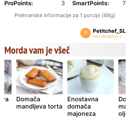
ProPoints:
3
SmartPoints:
7
Prehranske informacije za 1 porcijo (68g)
Petitchef_SL
P
Morda vam je všeč
ova
Domača
Enostavna
Do
mandljeva torta
domača
maj
majoneza
olj