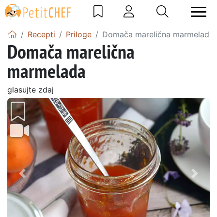
Recepti
Priloge
Domača marelična marmelada
Domača marelična
marmelada
glasujte zdaj
Prejšnji
Nasl