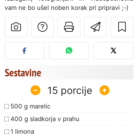
vam ne bo ušel noben korak pri pripravi ;-)
Postavite vprašanj
Natisni to str
Pošlji t
Objavite svojo fotografijo
Sestavine
15
500 g marelic
400 g sladkorja v prahu
1 limona