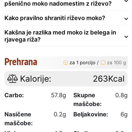
pšenično moko nadomestim z riževo?
Kako pravilno shraniti riževo moko?
Kakšna je razlika med moko iz belega in
rjavega riža?
Prehrana
za 1 porcijo
/
za 100 g
Kalorije:
263Kcal
Carbo:
57.8g
Skupne
0.8g
maščobe:
Nasičene
0.2g
Beljakovine:
6g
maščobe: