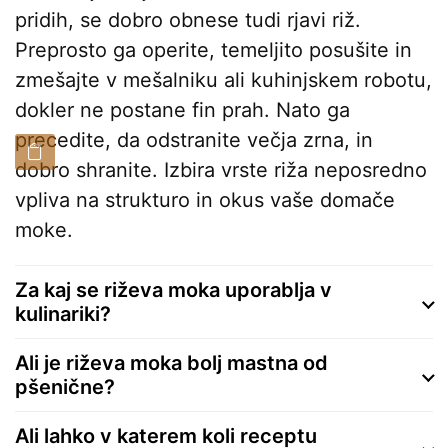
pridih, se dobro obnese tudi rjavi riž.
Preprosto ga operite, temeljito posušite in
zmešajte v mešalniku ali kuhinjskem robotu,
dokler ne postane fin prah. Nato ga
precedite, da odstranite večja zrna, in
dobro shranite. Izbira vrste riža neposredno
vpliva na strukturo in okus vaše domače
moke.
Za kaj se riževa moka uporablja v
kulinariki?
Ali je riževa moka bolj mastna od
pšenične?
Ali lahko v katerem koli receptu