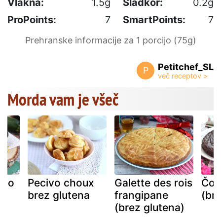
Vlakna:
1.5g
Sladkor:
0.2g
ProPoints:
7
SmartPoints:
7
Prehranske informacije za 1 porcijo (75g)
Petitchef_SL
P
Morda vam je všeč
sto
Pecivo choux
Galette des rois
Čok
brez glutena
frangipane
(br
(brez glutena)