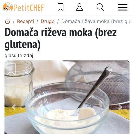
Recepti
Drugo
Domača riževa moka (brez glut
Domača riževa moka (brez
glutena)
glasujte zdaj
Prejšnji
Nasl