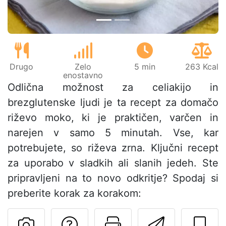
Drugo
Zelo
5 min
263 Kcal
enostavno
Odlična možnost za celiakijo in
brezglutenske ljudi je ta recept za domačo
riževo moko, ki je praktičen, varčen in
narejen v samo 5 minutah. Vse, kar
potrebujete, so riževa zrna. Ključni recept
za uporabo v sladkih ali slanih jedeh. Ste
pripravljeni na to novo odkritje? Spodaj si
preberite korak za korakom:
Postavite vprašanj
Natisni to str
Pošlji t