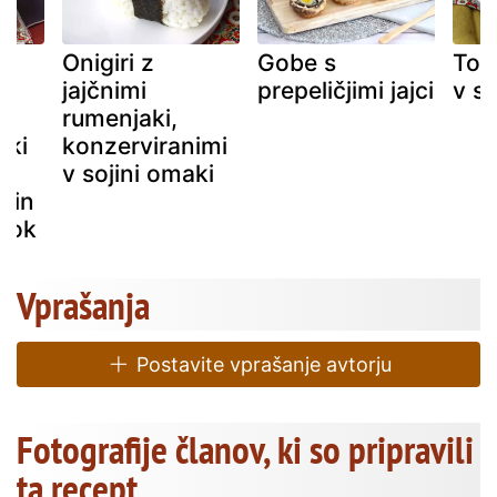
Onigiri z
Gobe s
Tof
jajčnimi
prepeličjimi jajci
v so
rumenjaki,
aki
konzerviranimi
v sojini omaki
 in
brok
Vprašanja
Postavite vprašanje avtorju
Fotografije članov, ki so pripravili
ta recept