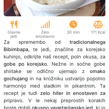
Glavne
Zelo
30 min
171 Kcal
jedi
enostavno
Za spremembo od
tradicionalnega
Bibimbapa
, te jedi, značilne za korejsko
kuhinjo, odkrijte naš recept, poln okusa, za
gobe po korejsko
. Nežne in sočne gobe
shiitake se odlično ujemajo z
omako
gochujang
in na krožniku ustvarijo popolno
harmonijo med sladkim in pikantnim. Ta
recept je tudi
zelo hiter in enostaven za
pripravo. V le nekaj preprostih korakih
boste dobili
okusno vegetarijansko jed,
ki jo