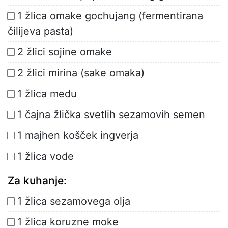
1 žlica omake gochujang (fermentirana
čilijeva pasta)
2 žlici sojine omake
2 žlici mirina (sake omaka)
1 žlica medu
1 čajna žlička svetlih sezamovih semen
1 majhen košček ingverja
1 žlica vode
Za kuhanje:
1 žlica sezamovega olja
1 žlica koruzne moke