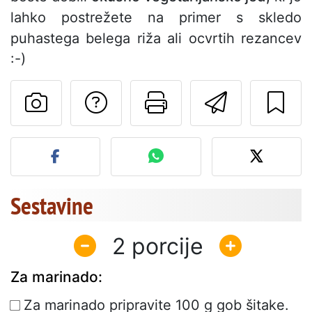
lahko postrežete na primer s skledo
puhastega belega riža ali ocvrtih rezancev
:-)
Postavite vprašanj
Natisni to str
Pošlji t
Objavite svojo fotografijo
Sestavine
2
Za marinado:
Za marinado pripravite 100 g gob šitake.