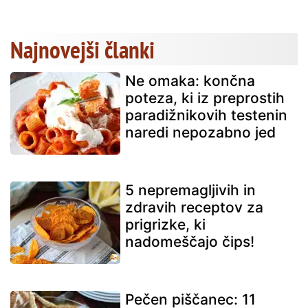
Najnovejši članki
Ne omaka: končna
poteza, ki iz preprostih
paradižnikovih testenin
naredi nepozabno jed
5 nepremagljivih in
zdravih receptov za
prigrizke, ki
nadomeščajo čips!
Pečen piščanec: 11