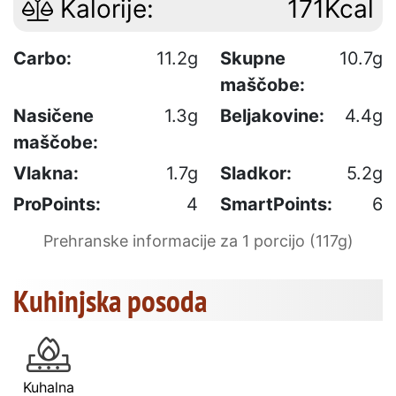
Kalorije:
171Kcal
Carbo:
11.2g
Skupne
10.7g
maščobe:
Nasičene
1.3g
Beljakovine:
4.4g
maščobe:
Vlakna:
1.7g
Sladkor:
5.2g
ProPoints:
4
SmartPoints:
6
Prehranske informacije za 1 porcijo (117g)
Kuhinjska posoda
Kuhalna