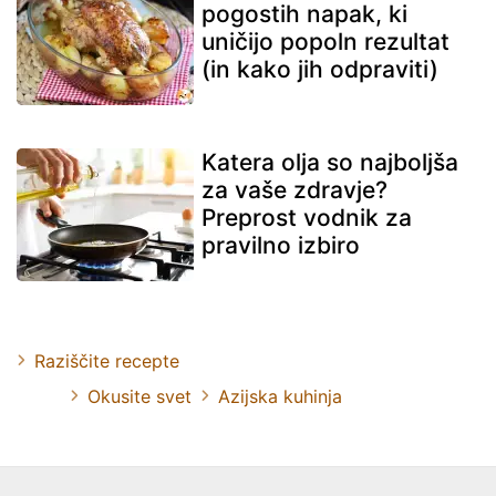
pogostih napak, ki
uničijo popoln rezultat
(in kako jih odpraviti)
Katera olja so najboljša
za vaše zdravje?
Preprost vodnik za
pravilno izbiro
Raziščite recepte
Okusite svet
Azijska kuhinja