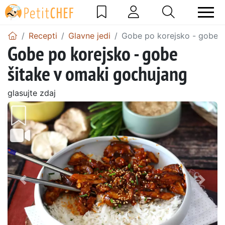
Recepti
Glavne jedi
Gobe po korejsko - gobe š
Gobe po korejsko - gobe
šitake v omaki gochujang
glasujte zdaj
Prejšnji
Nasl