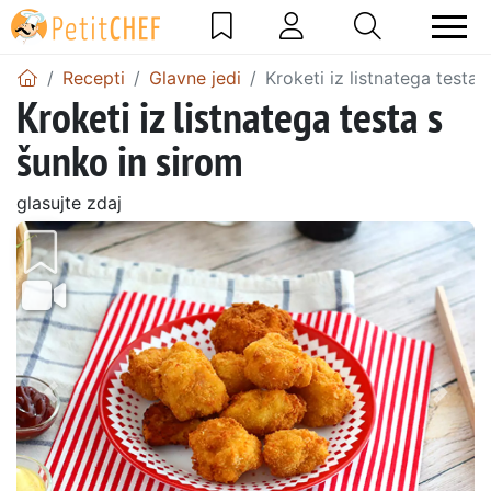
Recepti
Glavne jedi
Kroketi iz listnatega testa 
Kroketi iz listnatega testa s
šunko in sirom
glasujte zdaj
Prejšnji
Nasl