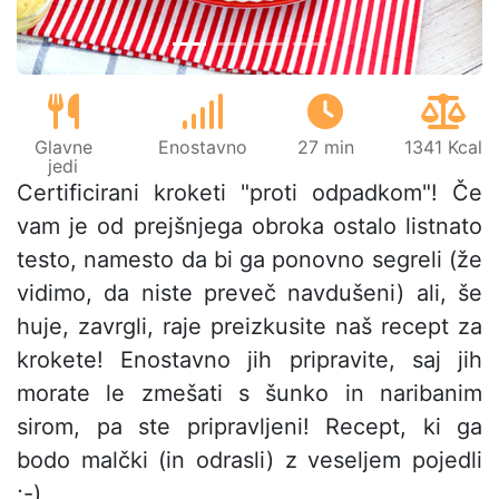
Glavne
Enostavno
27 min
1341 Kcal
jedi
Certificirani kroketi "proti odpadkom"! Če
vam je od prejšnjega obroka ostalo listnato
testo, namesto da bi ga ponovno segreli (že
vidimo, da niste preveč navdušeni) ali, še
huje, zavrgli, raje preizkusite naš recept za
krokete! Enostavno jih pripravite, saj jih
morate le zmešati s šunko in naribanim
sirom, pa ste pripravljeni! Recept, ki ga
bodo malčki (in odrasli) z veseljem pojedli
;-)