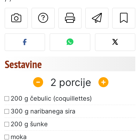
Postavite vprašanj
Natisni to str
Pošlji t
Objavite svojo fotografijo
Sestavine
2
200 g čebulic (coquillettes)
300 g naribanega sira
200 g šunke
moka