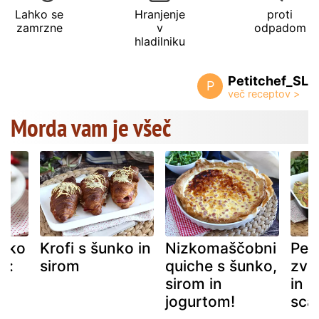
Lahko se
Hranjenje
proti
zamrzne
v
odpadom
hladilniku
Petitchef_SL
P
Morda vam je všeč
unko
Krofi s šunko in
Nizkomaščobni
Peč
em:
sirom
quiche s šunko,
zvit
sirom in
in s
ot
jogurtom!
sca