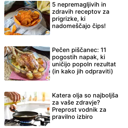
5 nepremagljivih in
zdravih receptov za
prigrizke, ki
nadomeščajo čips!
Pečen piščanec: 11
pogostih napak, ki
uničijo popoln rezultat
(in kako jih odpraviti)
Katera olja so najboljša
za vaše zdravje?
Preprost vodnik za
pravilno izbiro