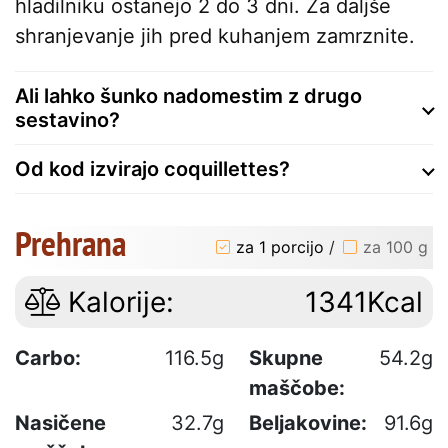
hladilniku ostanejo 2 do 3 dni. Za daljše
shranjevanje jih pred kuhanjem zamrznite.
Ali lahko šunko nadomestim z drugo
sestavino?
Od kod izvirajo coquillettes?
Prehrana
za 1 porcijo
/
za 100 g
Kalorije:
1341Kcal
Carbo:
116.5g
Skupne
54.2g
maščobe:
Nasičene
32.7g
Beljakovine:
91.6g