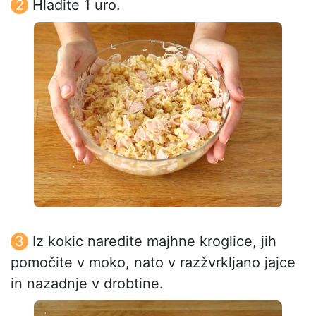
Hladite 1 uro.
Iz kokic naredite majhne kroglice, jih
pomočite v moko, nato v razžvrkljano jajce
in nazadnje v drobtine.