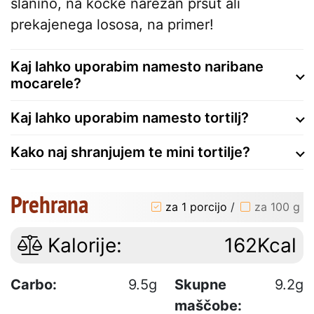
slanino, na kocke narezan pršut ali
prekajenega lososa, na primer!
Kaj lahko uporabim namesto naribane
mocarele?
Kaj lahko uporabim namesto tortilj?
Kako naj shranjujem te mini tortilje?
Prehrana
za 1 porcijo
/
za 100 g
Kalorije:
162Kcal
Carbo:
9.5g
Skupne
9.2g
maščobe: