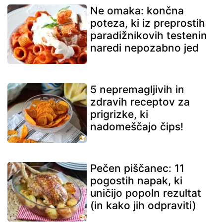
Ne omaka: končna
poteza, ki iz preprostih
paradižnikovih testenin
naredi nepozabno jed
5 nepremagljivih in
zdravih receptov za
prigrizke, ki
nadomeščajo čips!
Pečen piščanec: 11
pogostih napak, ki
uničijo popoln rezultat
(in kako jih odpraviti)