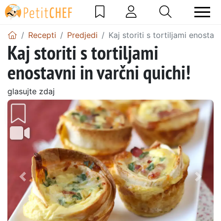
Recepti
Predjedi
Kaj storiti s tortiljami enostavn
Kaj storiti s tortiljami
enostavni in varčni quichi!
glasujte zdaj
Prejšnji
Nasl