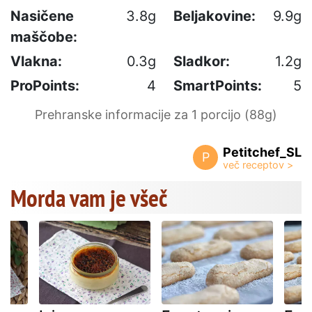
Nasičene
3.8g
Beljakovine:
9.9g
maščobe:
Vlakna:
0.3g
Sladkor:
1.2g
ProPoints:
4
SmartPoints:
5
Prehranske informacije za 1 porcijo (88g)
Petitchef_SL
P
Morda vam je všeč