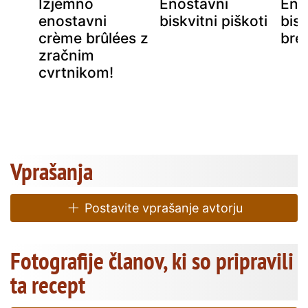
Izjemno
Enostavni
Eno
enostavni
biskvitni piškoti
bisk
crème brûlées z
bre
zračnim
is
cvrtnikom!
Vprašanja
Postavite vprašanje avtorju
Fotografije članov, ki so pripravili
ta recept