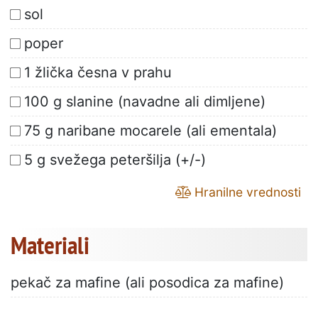
sol
poper
1 žlička česna v prahu
100 g slanine (navadne ali dimljene)
75 g naribane mocarele (ali ementala)
5 g svežega peteršilja (+/-)
Hranilne vrednosti
Materiali
pekač za mafine (ali posodica za mafine)