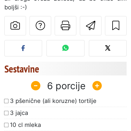
boljši :-)
Postavite vprašanj
Natisni to str
Pošlji t
Objavite svojo fotografijo
Sestavine
6
3 pšenične (ali koruzne) tortilje
3 jajca
10 cl mleka