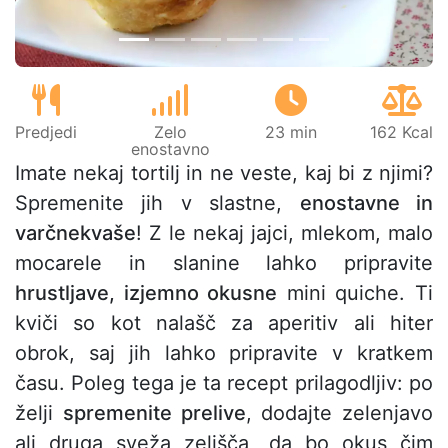
Predjedi
Zelo
23 min
162 Kcal
enostavno
Imate nekaj tortilj in ne veste, kaj bi z njimi?
Spremenite jih v slastne,
enostavne in
varčnekvaše
! Z le nekaj jajci, mlekom, malo
mocarele in slanine lahko pripravite
hrustljave, izjemno okusne
mini quiche. Ti
kviči so kot nalašč za aperitiv ali hiter
obrok, saj jih lahko pripravite v kratkem
času. Poleg tega je ta recept prilagodljiv: po
želji
spremenite prelive
, dodajte zelenjavo
ali druga sveža zelišča, da bo okus čim