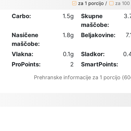
za 1 porcijo
/
za 100
Carbo:
1.5g
Skupne
3.
maščobe:
Nasičene
1.8g
Beljakovine:
7.
maščobe:
Vlakna:
0.1g
Sladkor:
0.
ProPoints:
2
SmartPoints:
Prehranske informacije za 1 porcijo (60