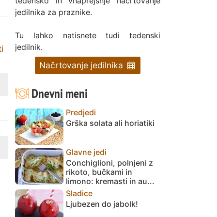
tedensko in vnaprejšnje načrtovanje
jedilnika za praznike.
Tu lahko natisnete tudi tedenski
jedilnik.
i
Načrtovanje jedilnika
Dnevni meni
Predjedi
Grška solata ali horiatiki
Glavne jedi
Conchiglioni, polnjeni z
rikoto, bučkami in
limono: kremasti in au...
Sladice
Ljubezen do jabolk!