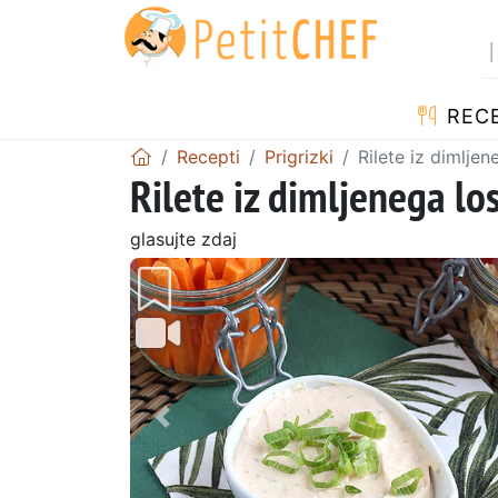
RECE
Recepti
Prigrizki
Rilete iz dimlje
Rilete iz dimljenega lo
glasujte zdaj
Prejšnji