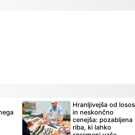
Hranljivejša od loso
lnega
in neskončno
cenejša: pozabljena
riba, ki lahko
spremeni vašo