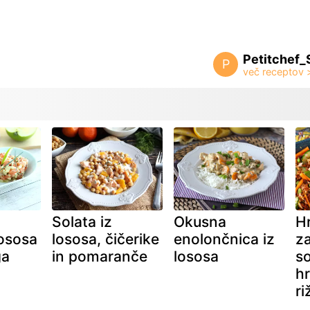
Petitchef_
P
Solata iz
Okusna
Hr
ososa
lososa, čičerike
enolončnica iz
za
ga
in pomaranče
lososa
so
hr
ri