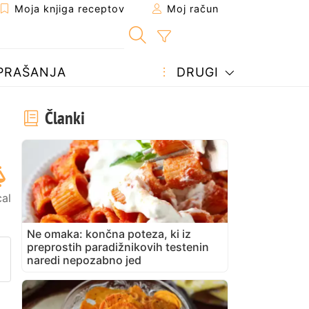
Moja knjiga receptov
Moj račun
PRAŠANJA
DRUGI
Članki
al
Ne omaka: končna poteza, ki iz
preprostih paradižnikovih testenin
prijatelju
stran
vite vprašanje avtorju
naredi nepozabno jed
bjavite svojo fotografijo tega