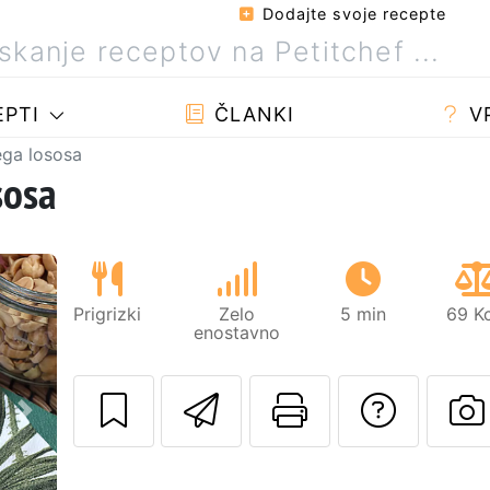
Dodajte svoje recepte
PTI
ČLANKI
V
nega lososa
sosa
Prigrizki
Zelo
5 min
69 Kc
enostavno
Pošlji ta recept 
Natisni to 
Posta
Naslednji
O