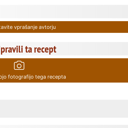
avite vprašanje avtorju
ipravili ta recept
ojo fotografijo tega recepta