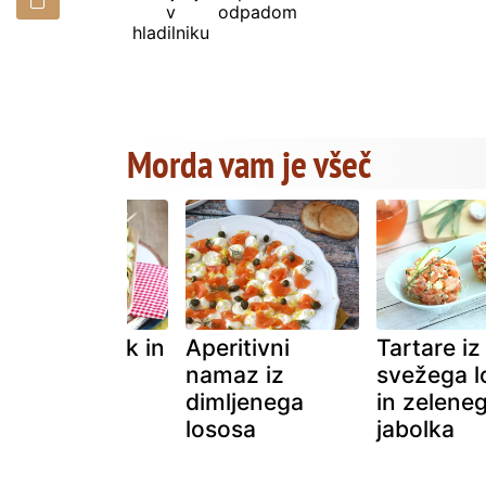
v
odpadom
hladilniku
Morda vam je všeč
Zvitki iz bučk in
Aperitivni
Tartare iz
dimljenega
namaz iz
svežega l
lososa
dimljenega
in zelene
lososa
jabolka