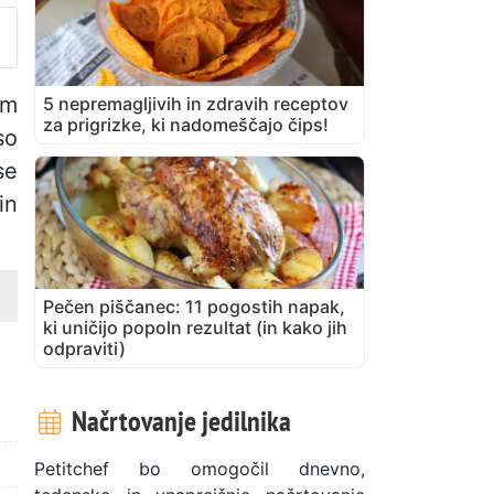
im
5 nepremagljivih in zdravih receptov
za prigrizke, ki nadomeščajo čips!
so
se
in
Pečen piščanec: 11 pogostih napak,
ki uničijo popoln rezultat (in kako jih
odpraviti)
Načrtovanje jedilnika
Petitchef bo omogočil dnevno,