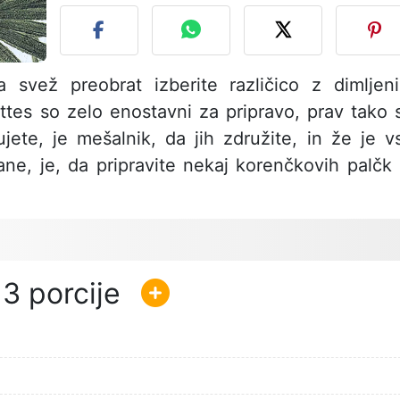
 Za svež preobrat izberite različico z dimljen
lettes so zelo enostavni za pripravo, prav tako 
bujete, je mešalnik, da jih združite, in že je v
ane, je, da pripravite nekaj korenčkovih palčk 
3