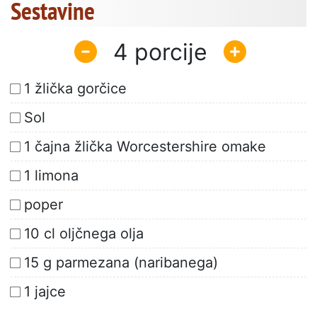
Sestavine
4
1 žlička gorčice
Sol
1 čajna žlička Worcestershire omake
1 limona
poper
10 cl oljčnega olja
15 g parmezana (naribanega)
1 jajce