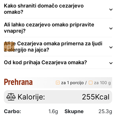
Kako shraniti domačo cezarjevo
omako?
Ali lahko cezarjevo omako pripravite
vnaprej?
Ali je Cezarjeva omaka primerna za ljudi
z alergijo na jajca?
Od kod prihaja Cezarjeva omaka?
Prehrana
za 1 porcijo
/
za 100 g
Kalorije:
255Kcal
Carbo:
1.6g
Skupne
25.3g