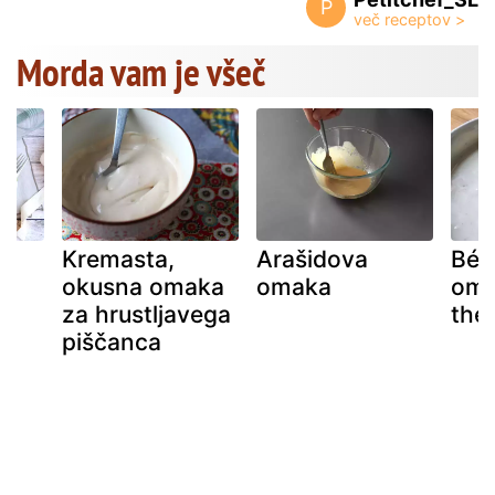
P
Morda vam je všeč
Kremasta,
Arašidova
Béc
okusna omaka
omaka
oma
za hrustljavega
the
piščanca