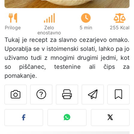
Priloge
Zelo
5 min
255 Kcal
enostavno
Tukaj je recept za slavno cezarjevo omako.
Uporablja se v istoimenski solati, lahko pa jo
uživamo tudi z mnogimi drugimi jedmi, kot
so piščanec, testenine ali čips za
pomakanje.
Postavite vprašanj
Natisni to str
Pošlji t
Objavite svojo fotografijo