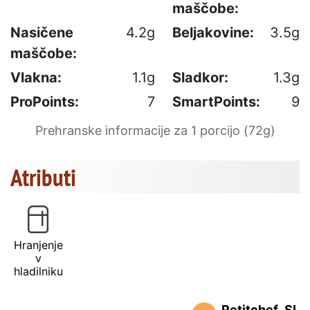
maščobe:
Nasičene
4.2g
Beljakovine:
3.5g
maščobe:
Vlakna:
1.1g
Sladkor:
1.3g
ProPoints:
7
SmartPoints:
9
Prehranske informacije za 1 porcijo (72g)
Atributi
Hranjenje
v
hladilniku
Petitchef_SL