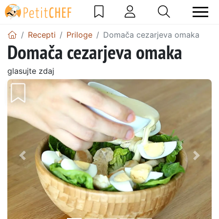
Recepti
Priloge
Domača cezarjeva omaka
Domača cezarjeva omaka
glasujte zdaj
Prejšnji
Nasl