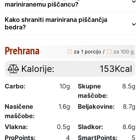
mariniranemu piščancu?
Kako shraniti marinirana piščančja
bedra?
Prehrana
za 1 porcijo
/
za 100 g
Kalorije:
153Kcal
Carbo:
10g
Skupne
8.5g
maščobe:
Nasičene
1.6g
Beljakovine:
8.7g
maščobe:
Vlakna:
0.5g
Sladkor:
8.6g
ProPoints:
4
SmartPoints:
5