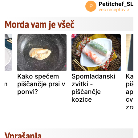
Petitchef_SL
P
Morda vam je všeč
Kako spečem
Spomladanski
Kako
rom
piščančje prsi v
zvitki -
pišč
ponvi?
piščančje
apa
kozice
cvrt
zra
Vprašanja