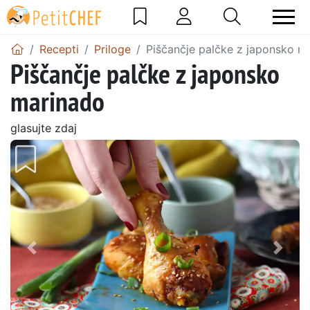
Recepti
Priloge
Piščančje palčke z japonsko m
Piščančje palčke z japonsko
marinado
glasujte zdaj
Prejšnji
Nasl