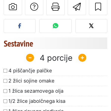
Postavite vprašanj
Natisni to str
Pošlji t
Objavite svojo fotografijo
Sestavine
4
4 piščančje palčke
2 žlici sojine omake
1 žlica sezamovega olja
1/2 žlice jabolčnega kisa