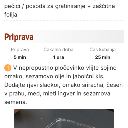
pečici / posoda za gratiniranje + zaščitna
folija
Priprava
Priprava
Čakalna doba
Čas kuhanja
5 min
1 ura
25 min
V neprepustno pločevinko vlijte sojino
omako, sezamovo olje in jabolčni kis.
Dodajte rjavi sladkor, omako sriracha, česen
v prahu, med, mleti ingver in sezamova
semena.