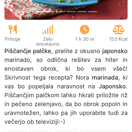
Priloge
Zelo
1 h 30 m
153 Kcal
enostavno
Piščančje palčke
, prelite z okusno
japonsko
marinado, so odlična rešitev za hiter in
enostaven obrok, ki bo vsem všeč!
Skrivnost tega recepta? Nora
marinada,
ki
vas bo popeljala naravnost na
Japonsko
.
Piščančjim palčkom lahko hkrati priložite riž
in pečeno zelenjavo, da bo obrok popoln in
uravnotežen, lahko pa jih uporabite tudi za
večerjo ob televiziji:-)