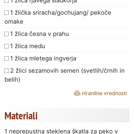
1 žlica rjavega sladkorja
1 žlička sriracha/gochujang/ pekoče
omake
1 žlica česna v prahu
1 žlica medu
1 žlica mletega ingverja
2 žlici sezamovih semen (svetlih/črnih in
belih)
Hranilne vrednosti
Materiali
1 neprepustna steklena škatla za peko v