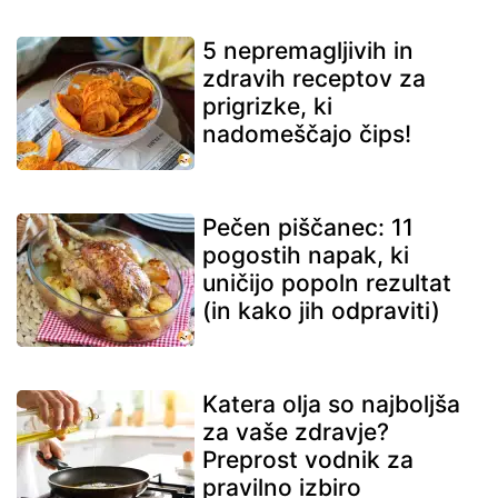
5 nepremagljivih in
zdravih receptov za
prigrizke, ki
nadomeščajo čips!
Pečen piščanec: 11
pogostih napak, ki
uničijo popoln rezultat
(in kako jih odpraviti)
Katera olja so najboljša
za vaše zdravje?
Preprost vodnik za
pravilno izbiro