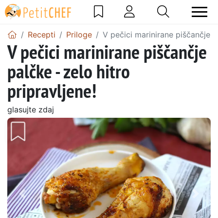
Recepti
Priloge
V pečici marinirane piščančje pa
V pečici marinirane piščančje
palčke - zelo hitro
pripravljene!
glasujte zdaj
Prejšnji
Nasl