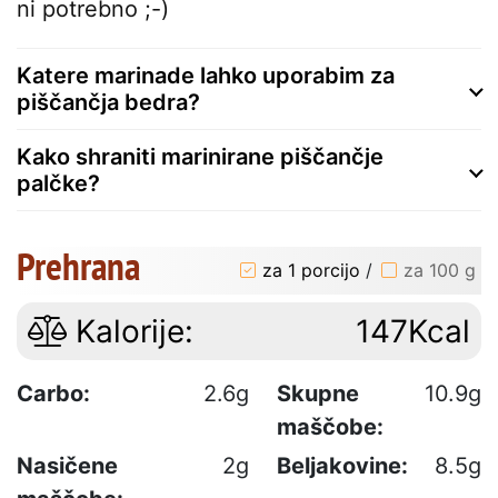
ni potrebno ;-)
Katere marinade lahko uporabim za
piščančja bedra?
Kako shraniti marinirane piščančje
palčke?
Prehrana
za 1 porcijo
/
za 100 g
Kalorije:
147Kcal
Carbo:
2.6g
Skupne
10.9g
maščobe:
Nasičene
2g
Beljakovine:
8.5g