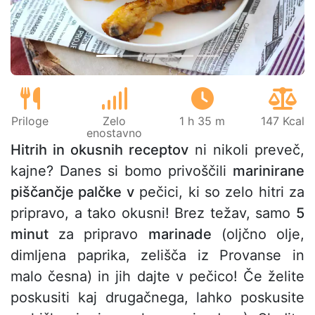
Priloge
Zelo
1 h 35 m
147 Kcal
enostavno
Hitrih in okusnih receptov
ni nikoli preveč,
kajne? Danes si bomo privoščili
marinirane
piščančje palčke v
pečici, ki so zelo hitri za
pripravo, a tako okusni! Brez težav, samo
5
minut
za pripravo
marinade
(oljčno olje,
dimljena paprika, zelišča iz Provanse in
malo česna) in jih dajte v pečico! Če želite
poskusiti kaj drugačnega, lahko poskusite