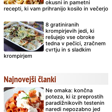
okusni in pametni
recepti, ki vam prihranijo kosilo in večerjo
8 gratiniranih
krompirjevih jedi, ki
rešujejo vse obroke
tedna v pečici, zračnem
cvrtju in s sladkim
krompirjem
Najnovejši članki
Ne omaka: končna
poteza, ki iz preprostih
paradižnikovih testenin
naredi nepozabno jed