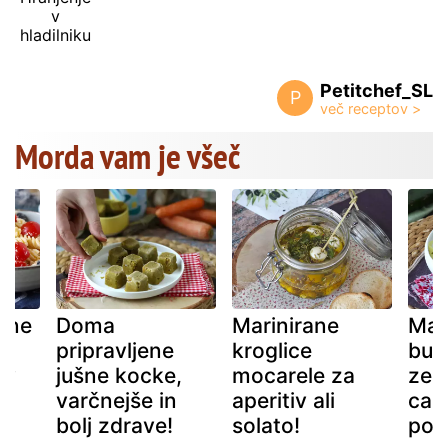
v
hladilniku
Petitchef_SL
P
Morda vam je všeč
dne
Doma
Marinirane
Mar
pripravljene
kroglice
buč
 v
jušne kocke,
mocarele za
zel
varčnejše in
aperitiv ali
car
bolj zdrave!
solato!
pole