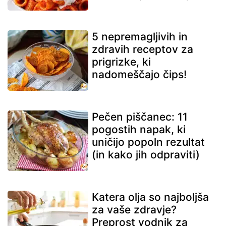
5 nepremagljivih in
zdravih receptov za
prigrizke, ki
nadomeščajo čips!
Pečen piščanec: 11
pogostih napak, ki
uničijo popoln rezultat
(in kako jih odpraviti)
Katera olja so najboljša
za vaše zdravje?
Preprost vodnik za