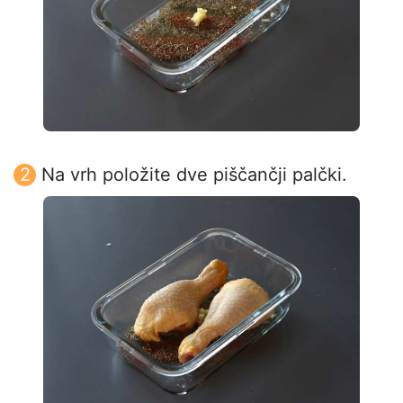
Na vrh položite dve piščančji palčki.