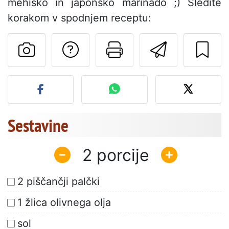
mehiško in japonsko marinado ;) Sledite
korakom v spodnjem receptu:
Postavite vprašanj
Natisni to str
Pošlji t
Objavite svojo fotografijo
Sestavine
2
2 piščančji palčki
1 žlica olivnega olja
sol