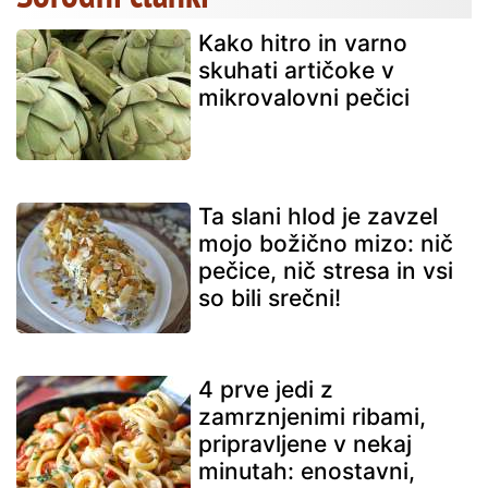
Kako hitro in varno
skuhati artičoke v
mikrovalovni pečici
Ta slani hlod je zavzel
mojo božično mizo: nič
pečice, nič stresa in vsi
so bili srečni!
4 prve jedi z
zamrznjenimi ribami,
pripravljene v nekaj
minutah: enostavni,