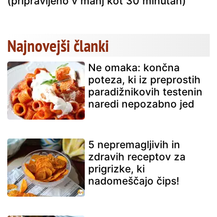
(pripravljeno v manj kot 30 minutah)
Najnovejši članki
Ne omaka: končna
poteza, ki iz preprostih
paradižnikovih testenin
naredi nepozabno jed
5 nepremagljivih in
zdravih receptov za
prigrizke, ki
nadomeščajo čips!