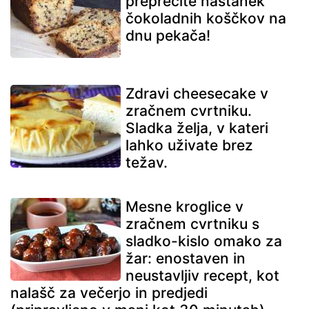
preprečite nastanek
čokoladnih koščkov na
dnu pekača!
Zdravi cheesecake v
zračnem cvrtniku.
Sladka želja, v kateri
lahko uživate brez
težav.
Mesne kroglice v
zračnem cvrtniku s
sladko-kislo omako za
žar: enostaven in
neustavljiv recept, kot
nalašč za večerjo in predjedi