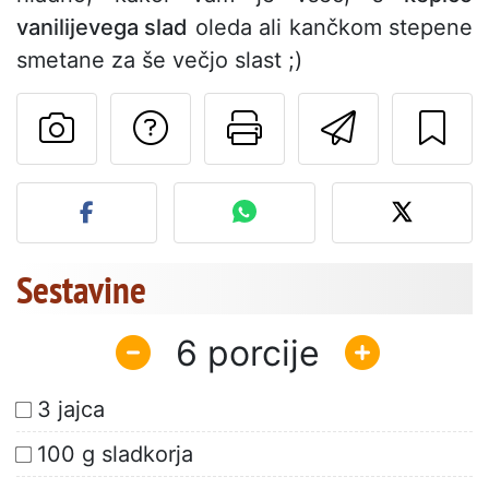
vanilijevega slad
oleda ali kančkom stepene
smetane za še večjo slast ;)
Postavite vprašanj
Natisni to str
Pošlji t
Objavite svojo fotografijo
Sestavine
6
3 jajca
100 g sladkorja