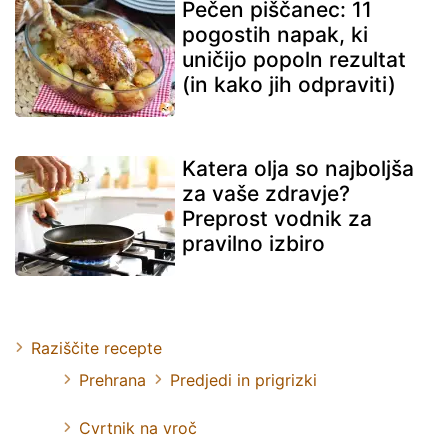
Pečen piščanec: 11
pogostih napak, ki
uničijo popoln rezultat
(in kako jih odpraviti)
Katera olja so najboljša
za vaše zdravje?
Preprost vodnik za
pravilno izbiro
Raziščite recepte
Prehrana
Predjedi in prigrizki
Cvrtnik na vroč