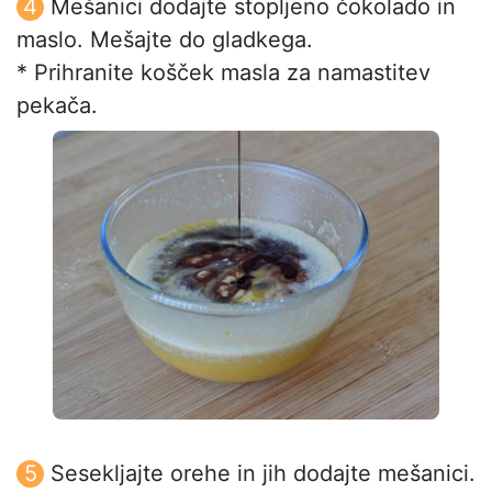
Mešanici dodajte stopljeno čokolado in
maslo. Mešajte do gladkega.
* Prihranite košček masla za namastitev
pekača.
Sesekljajte orehe in jih dodajte mešanici.