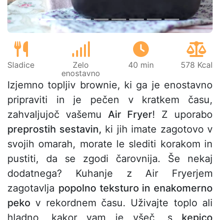
Sladice
Zelo
40 min
578 Kcal
enostavno
Izjemno topljiv brownie, ki ga je enostavno
pripraviti in je pečen v kratkem času,
zahvaljujoč vašemu
Air Fryer
! Z uporabo
preprostih sestavin,
ki jih imate zagotovo v
svojih omarah, morate le slediti korakom in
pustiti, da se zgodi čarovnija. Še nekaj
dodatnega? Kuhanje z Air Fryerjem
zagotavlja
popolno teksturo in enakomerno
peko
v rekordnem času. Uživajte toplo ali
hladno, kakor vam je všeč, s
kepico