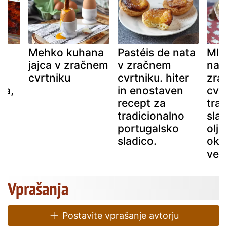
iz
Mehko kuhana
Pastéis de nata
Mle
jajca v zračnem
v zračnem
na 
cvrtniku
cvrtniku. hiter
zra
ra,
in enostaven
cvrt
recept za
tra
tradicionalno
sla
portugalsko
olja
sladico.
oku
ved
Vprašanja
Postavite vprašanje avtorju