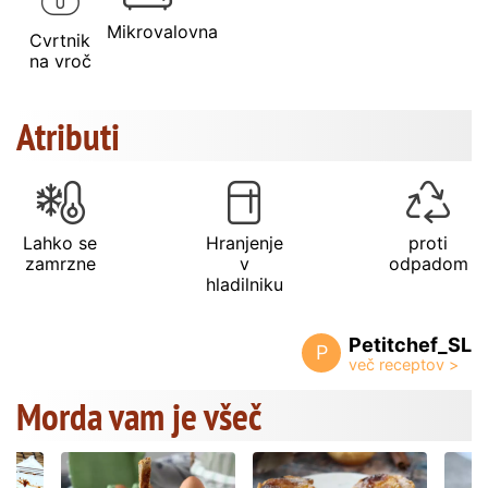
Mikrovalovna
Cvrtnik
na vroč
Atributi
Lahko se
Hranjenje
proti
zamrzne
v
odpadom
hladilniku
Petitchef_SL
P
Morda vam je všeč