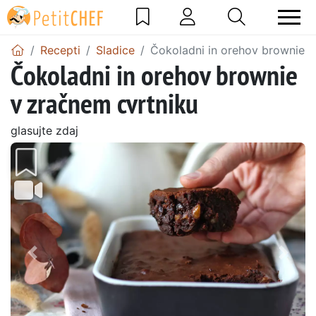
Recepti
Sladice
Čokoladni in orehov brownie v
Čokoladni in orehov brownie
v zračnem cvrtniku
glasujte zdaj
Prejšnji
Nasl