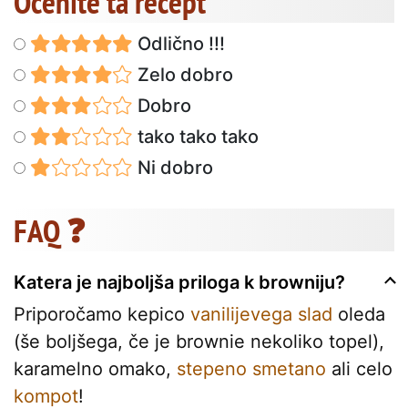
Ocenite ta recept
Odlično !!!
Zelo dobro
Dobro
tako tako tako
Ni dobro
FAQ ❓
Katera je najboljša priloga k browniju?
Priporočamo kepico
vanilijevega slad
oleda
(še boljšega, če je brownie nekoliko topel),
karamelno omako,
stepeno smetano
ali celo
kompot
!