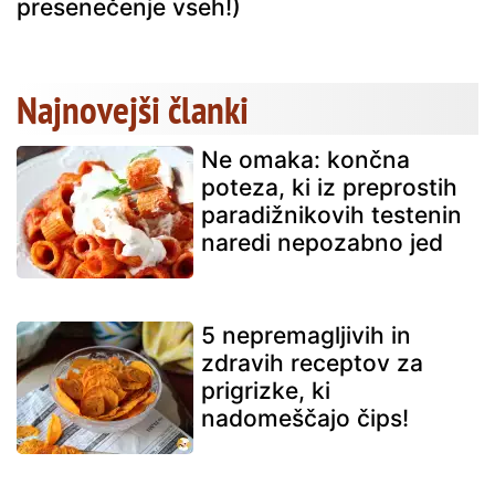
presenečenje vseh!)
Najnovejši članki
Ne omaka: končna
poteza, ki iz preprostih
paradižnikovih testenin
naredi nepozabno jed
5 nepremagljivih in
zdravih receptov za
prigrizke, ki
nadomeščajo čips!