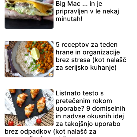
Big Mac ... in je
pripravljen v le nekaj
minutah!
5 receptov za teden
hrane in organizacije
brez stresa (kot nalašč
za serijsko kuhanje)
Listnato testo s
pretečenim rokom
uporabe? 9 domiselnih
in nadvse okusnih idej
za takojšnjo uporabo
brez odpadkov (kot nalašč za