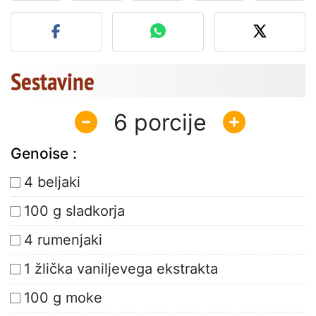
Objavite svojo fotografijo
Sestavine
6
Genoise :
4 beljaki
100 g sladkorja
4 rumenjaki
1 žlička vaniljevega ekstrakta
100 g moke