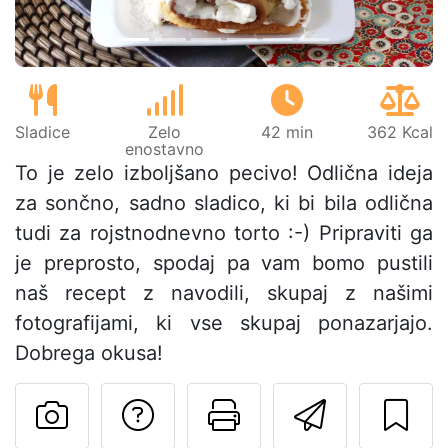
Sladice
Zelo
42 min
362 Kcal
enostavno
To je zelo izboljšano pecivo! Odlična ideja
za sončno, sadno sladico, ki bi bila odlična
tudi za rojstnodnevno torto :-) Pripraviti ga
je preprosto, spodaj pa vam bomo pustili
naš recept z navodili, skupaj z našimi
fotografijami, ki vse skupaj ponazarjajo.
Dobrega okusa!
Postavite vprašanj
Natisni to str
Pošlji t