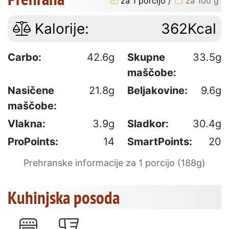
za 1 porcijo
/
za 100 g
Kalorije:
362Kcal
Carbo:
42.6g
Skupne
33.5g
maščobe:
Nasičene
21.8g
Beljakovine:
9.6g
maščobe:
Vlakna:
3.9g
Sladkor:
30.4g
ProPoints:
14
SmartPoints:
20
Prehranske informacije za 1 porcijo (188g)
Kuhinjska posoda