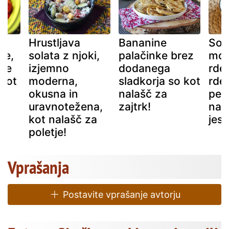
a
Hrustljava
Bananine
Sola
de,
solata z njoki,
palačinke brez
mot
nje
izjemno
dodanega
rdeč
 kot
moderna,
sladkorja so kot
rde
okusna in
nalašč za
pete
uravnotežena,
zajtrk!
nal
kot nalašč za
jes
poletje!
Vprašanja
Postavite vprašanje avtorju