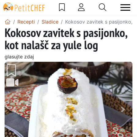
Recepti
Sladice
Kokosov zavitek s pasijonko, k
Kokosov zavitek s pasijonko,
kot nalašč za yule log
glasujte zdaj
Prejšnji
Nasl