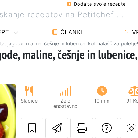
Dodajte svoje recepte
PTI
ČLANKI
V
a: jagode, maline, češnje in lubenice, kot nalašč za poletje!
ode, maline, češnje in lubenice,
Sladice
Zelo
10 min
91 Kc
enostavno
Pošlji ta recept 
Natisni to 
Posta
Naslednji