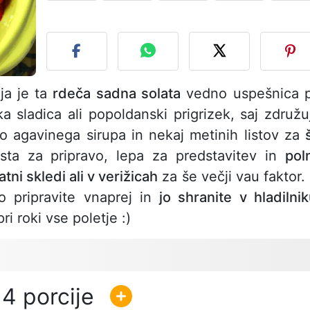
O
aja je ta
rdeča sadna solata
vedno uspešnica p
ka sladica ali popoldanski prigrizek, saj združu
o agavinega sirupa in nekaj metinih listov za
osta za pripravo, lepa za predstavitev in
pol
latni skledi ali v verižicah
za še večji vau faktor. 
o pripravite vnaprej in
jo shranite v hladilni
ri roki vse poletje :)
4