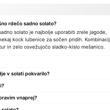
šno rdečo sadno solato?
dno solato je najbolje uporabiti zrele jagode,
 nekaj kock lubenice za sočen pridih. Kombinaci
stur in zelo osvežujočo sladko-kislo mešanico.
je v solati pokvarilo?
i?
ipravim vnaprej?
 solato?