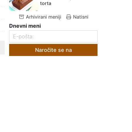
torta
Arhivirani meniji
Natisni
Dnevni meni
Naročite se na