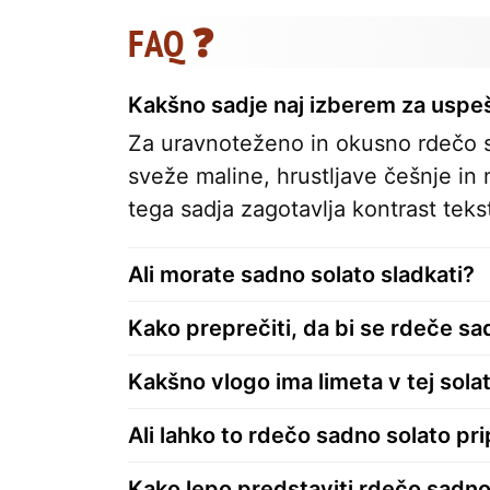
FAQ ❓
Kakšno sadje naj izberem za uspe
Za uravnoteženo in okusno rdečo sa
sveže maline, hrustljave češnje in
tega sadja zagotavlja kontrast tek
Ali morate sadno solato sladkati?
Kako preprečiti, da bi se rdeče sad
Kakšno vlogo ima limeta v tej solat
Ali lahko to rdečo sadno solato pr
Kako lepo predstaviti rdečo sadno