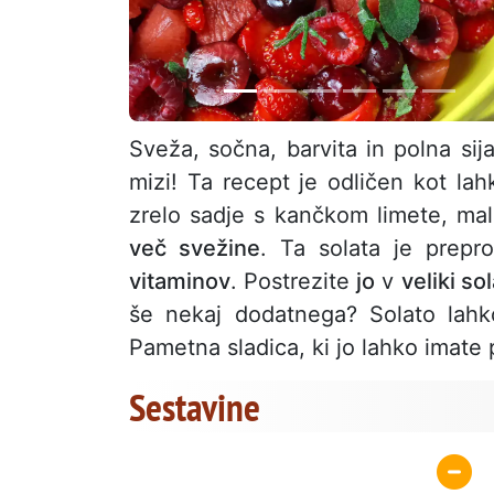
Sveža, sočna, barvita in polna sij
mizi! Ta recept je odličen kot lah
zrelo sadje s kančkom limete, mal
več svežine
. Ta solata je prepr
vitaminov
. Postrezite
jo
v
veliki so
še nekaj dodatnega? Solato lahk
Pametna sladica, ki jo lahko imate p
Sestavine