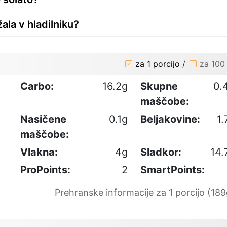
ala v hladilniku?
za 1 porcijo
/
za 100
Carbo:
16.2g
Skupne
0.
maščobe:
Nasičene
0.1g
Beljakovine:
1.
maščobe:
Vlakna:
4g
Sladkor:
14.
ProPoints:
2
SmartPoints:
Prehranske informacije za 1 porcijo (189