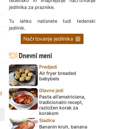
tedensko in vnaprejšnje načrtovanje
jedilnika za praznike.
Tu lahko natisnete tudi tedenski
jedilnik.
Načrtovanje jedilnika
Dnevni meni
Predjedi
Air fryer breaded
babybels
Glavne jedi
i
Pasta all'amatriciana,
tradicionalni recept,
razložen korak za
korakom
Sladice
Bananin kruh, banana