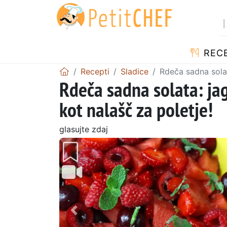
RECE
Recepti
Sladice
Rdeča sadna solat
Rdeča sadna solata: jag
kot nalašč za poletje!
glasujte zdaj
Prejšnji