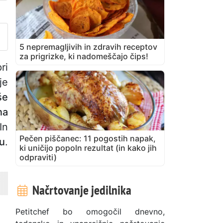
bjavite svojo fotografijo tega
5 nepremagljivih in zdravih receptov
za prigrizke, ki nadomeščajo čips!
ri
je
še
na
In
Pečen piščanec: 11 pogostih napak,
ku
.
ki uničijo popoln rezultat (in kako jih
odpraviti)
Načrtovanje jedilnika
Petitchef bo omogočil dnevno,