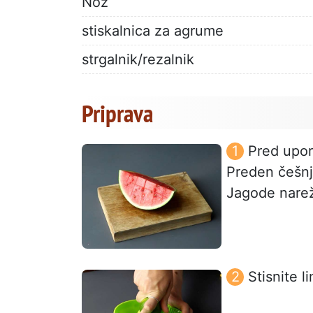
Nož
stiskalnica za agrume
strgalnik/rezalnik
Priprava
Pred upor
Preden češnje
Jagode narež
Stisnite l