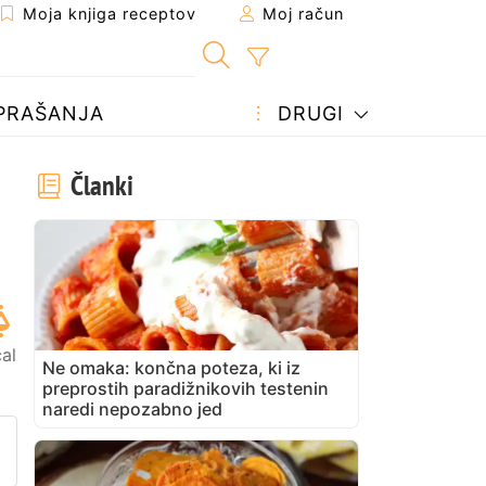
Moja knjiga receptov
Moj račun
PRAŠANJA
DRUGI
Članki
al
Ne omaka: končna poteza, ki iz
preprostih paradižnikovih testenin
naredi nepozabno jed
prijatelju
stran
vite vprašanje avtorju