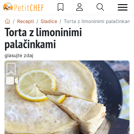
Recepti
Sladice
Torta z limoninimi palačinkami
Torta z limoninimi
palačinkami
glasujte zdaj
Prejšnji
Nasl