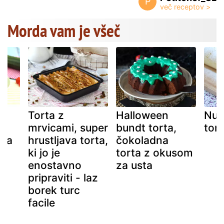
P
Morda vam je všeč
Torta z
Halloween
Nute
mrvicami, super
bundt torta,
tort
 za
hrustljava torta,
čokoladna
ki jo je
torta z okusom
enostavno
za usta
pripraviti - laz
borek turc
facile