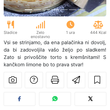
Sladice
Zelo
1 ura
444 Kcal
enostavno
Vsi se strinjamo, da ena palačinka ni dovolj,
da bi zadovoljila vašo željo po sladkem!
Zato si privoščite torto s kremšnitami! S
kančkom limone bo to prava stvar!
Postavite vprašanj
Natisni to str
Pošlji t
Objavite svojo fotografijo