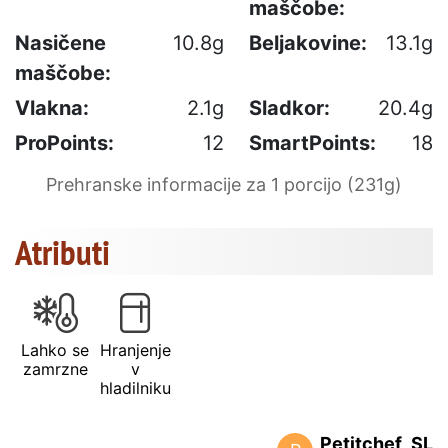
maščobe:
Nasičene
10.8g
Beljakovine:
13.1g
maščobe:
Vlakna:
2.1g
Sladkor:
20.4g
ProPoints:
12
SmartPoints:
18
Prehranske informacije za 1 porcijo (231g)
Atributi
Lahko se
Hranjenje
zamrzne
v
hladilniku
Petitchef_SL