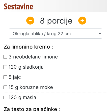
Sestavine
8
Za limonino kremo :
3 neobdelane limone
120 g sladkorja
5 jajc
15 g koruzne moke
120 g masla
Za testo za palačinke :