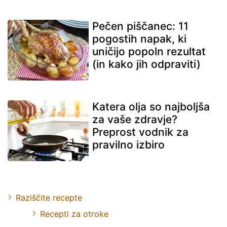
Pečen piščanec: 11
pogostih napak, ki
uničijo popoln rezultat
(in kako jih odpraviti)
Katera olja so najboljša
za vaše zdravje?
Preprost vodnik za
pravilno izbiro
Raziščite recepte
Recepti za otroke