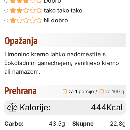
Dobro
tako tako tako
Ni dobro
Opažanja
Limonino kremo
lahko nadomestite s
čokoladnim ganachejem, vanilijevo kremo
ali namazom.
Prehrana
za 1 porcijo
/
za 100 g
Kalorije:
444Kcal
Carbo:
43.5g
Skupne
22.8g