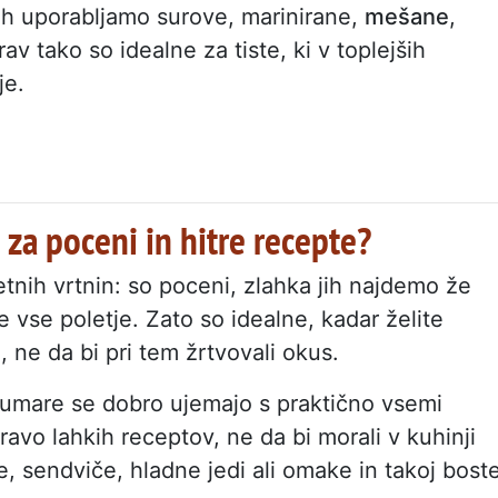
jih uporabljamo surove, marinirane,
mešane
,
v tako so idealne za tiste, ki v toplejših
je.
 za poceni in hitre recepte?
tnih vrtnin: so poceni, zlahka jih najdemo že
e vse poletje. Zato so idealne, kadar želite
i, ne da bi pri tem žrtvovali okus.
kumare se dobro ujemajo s praktično vsemi
avo lahkih receptov, ne da bi morali v kuhinji
te, sendviče, hladne jedi ali omake in takoj bost