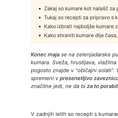
Zakaj so kumare kot nalašč za p
Tukaj so recepti za pripravo s
Kako izbrati najboljše kumare z
Kako shraniti kumare dlje časa
Konec maja
se na zelenjadarske pul
kumara. Sveža, hrustljava, vlažilna 
pogosto znajde v "običajni solati".
spremeni v
presenetljivo zaveznic
značilne jedi, ne da bi
za to porabil
V zadnjih letih so recepti s kumar