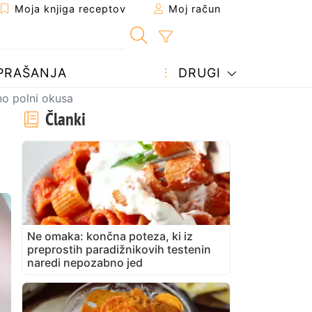
Moja knjiga receptov
Moj račun
PRAŠANJA
DRUGI
no polni okusa
Članki
Ne omaka: končna poteza, ki iz
preprostih paradižnikovih testenin
naredi nepozabno jed