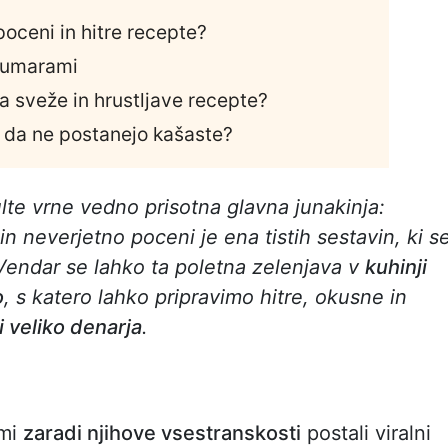
oceni in hitre recepte?
 kumarami
a sveže in hrustljave recepte?
, da ne postanejo kašaste?
te vrne vedno prisotna glavna junakinja:
in neverjetno poceni je ena tistih sestavin, ki s
 Vendar se lahko ta poletna zelenjava v
kuhinji
o
, s katero lahko pripravimo hitre, okusne in
i veliko denarja
.
ami
zaradi njihove vsestranskosti
postali viralni