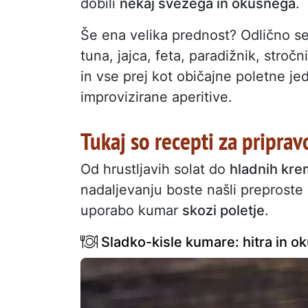
dobili
nekaj svežega in okusnega
.
Še ena velika prednost? Odlično s
tuna, jajca, feta, paradižnik, stroč
in vse prej kot običajne poletne jedi
improvizirane aperitive.
Tukaj so recepti za pripra
Od hrustljavih solat do
hladnih kre
nadaljevanju boste našli preproste 
uporabo kumar
skozi poletje
.
Sladko-kisle kumare: hitra in ok