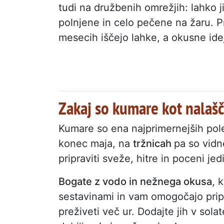
tudi na družbenih omrežjih: lahko 
polnjene in celo pečene na žaru. Pra
mesecih iščejo lahke, a okusne ide
Zakaj so kumare kot nalašč
Kumare so ena najprimernejših pole
konec maja, na
tržnicah
pa so vidn
pripraviti sveže, hitre in poceni jed
Bogate z vodo in nežnega okusa
, 
sestavinami in vam omogočajo pripr
preživeti več ur. Dodajte jih v sola