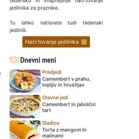
tedensko in vnaprejšnje načrtovanje
jedilnika za praznike.
Tu lahko natisnete tudi tedenski
jedilnik.
Načrtovanje jedilnika
Dnevni meni
Predjedi
e
Camembert v prahu,
topljiv in hrustljav
Glavne jedi
Camembert in jabolčni
tart
Sladice
Torta z mangom in
malinami