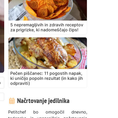
5 nepremagljivih in zdravih receptov
za prigrizke, ki nadomeščajo čips!
Pečen piščanec: 11 pogostih napak,
ki uničijo popoln rezultat (in kako jih
odpraviti)
Načrtovanje jedilnika
Petitchef bo omogočil dnevno,