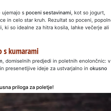
e ujemajo s
poceni sestavinami,
kot so jogurt,
nice in celo star kruh. Rezultat so poceni, popol
, ki so idealne za hitra kosila, lahke večerje ali
vo s kumarami
m
, domiselnih predjedi in poletnih enolončnic: v
in presenetljive ideje za ustvarjalno in
okusno
usna priloga za poletje!