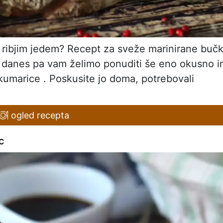
i ribjim jedem? Recept za sveže marinirane buč
 danes pa vam želimo ponuditi še eno okusno i
 kumarice . Poskusite jo doma, potrebovali
ogled recepta
c