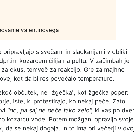
znovanje valentinovega
 pripravljajo s svečami in sladkarijami v obliki
 odprtim kozarcem čilija na pultu. V začimbah je
e za okus, temveč za reakcijo. Gre za majhno
zove, kot da bi res povečalo temperaturo.
pekoč občutek, ne "žgečka", kot žgečka poper:
rje, iste, ki protestirajo, ko nekaj peče. Zato
rvi
"no, pa saj ne peče tako zelo",
ki vas po dve
e po kozarcu vode. Potem možgani opravijo svoje
, da se nekaj dogaja. In to ima pri večerji v dvo