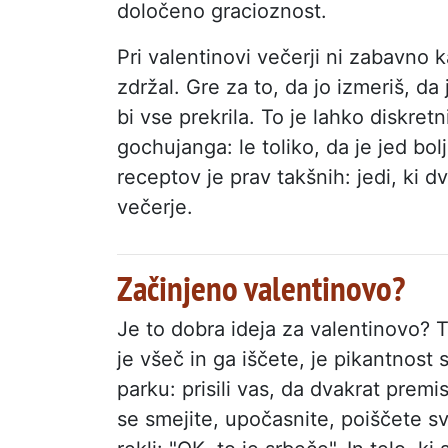
določeno gracioznost.
Pri valentinovi večerji ni zabavno k
zdržal. Gre za to, da jo izmeriš, d
bi vse prekrila. To je lahko diskretn
gochujanga: le toliko, da je jed bol
receptov je prav takšnih: jedi, ki d
večerje.
Začinjeno valentinovo?
Je to dobra ideja za valentinovo?
je všeč in ga iščete, je pikantnos
parku: prisili vas, da dvakrat premis
se smejite, upočasnite, poiščete s