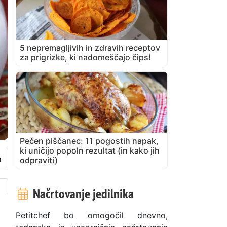
5 nepremagljivih in zdravih receptov
za prigrizke, ki nadomeščajo čips!
Pečen piščanec: 11 pogostih napak,
ki uničijo popoln rezultat (in kako jih
odpraviti)
Načrtovanje jedilnika
Petitchef bo omogočil dnevno,