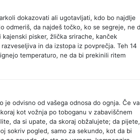
arkoli dokazovati ali ugotavljati, kdo bo najdlje
a jo odmeriš, da najdeš točko, ko se segreje, ne 
i kajenski pisker, žlička srirache, kanček
j razveseljiva in da izstopa iz povprečja. Teh 14
vignejo temperaturo, ne da bi prekinili ritem
 To je odvisno od vašega odnosa do ognja. Če v
t skoraj kot vožnja po toboganu v zabaviščnem
lite, da si upate, da skoraj obžalujete; da pijete,
voj sokriv pogled, samo za sekundo, kot da bi