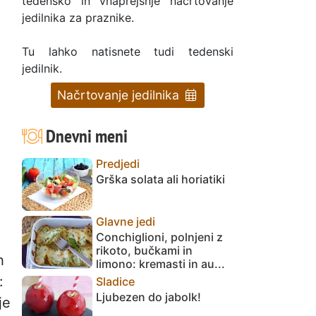
tedensko in vnaprejšnje načrtovanje
jedilnika za praznike.
Tu lahko natisnete tudi tedenski
jedilnik.
Načrtovanje jedilnika
Dnevni meni
Predjedi
Grška solata ali horiatiki
Glavne jedi
Conchiglioni, polnjeni z
rikoto, bučkami in
h
limono: kremasti in au...
:
Sladice
Ljubezen do jabolk!
je