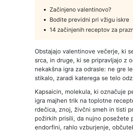
Začinjeno valentinovo?
Bodite previdni pri vžigu iskre
14 začinjenih receptov za pra
Obstajajo valentinove večerje, ki se
srca, in druge, ki se pripravljajo z
nekakšna igra za odrasle: ne gre l
stikalo, zaradi katerega se telo od
Kapsaicin, molekula, ki označuje 
igra majhen trik na toplotne recepto
rdečica, znoj, živčni smeh in tisti p
požirkih prisili, da nujno posežet
endorfini, rahlo vzburjenje, občutek