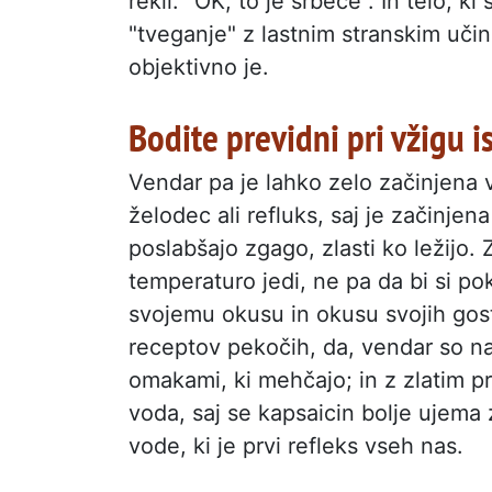
rekli: "OK, to je srbeče". In telo,
"tveganje" z lastnim stranskim učin
objektivno je.
Bodite previdni pri vžigu i
Vendar pa je lahko zelo začinjena v
želodec ali refluks, saj je začinjena
poslabšajo zgago, zlasti ko ležijo. Z
temperaturo jedi, ne pa da bi si po
svojemu okusu in okusu svojih gost
receptov pekočih, da, vendar so na
omakami, ki mehčajo; in z zlatim pr
voda, saj se kapsaicin bolje ujema
vode, ki je prvi refleks vseh nas.