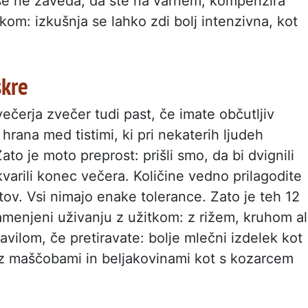
 ki se ne zaveda, da ste na varnem, kompenzira
kom: izkušnja se lahko zdi bolj intenzivna, kot
skre
ečerja zvečer tudi past, če imate občutljiv
 hrana med tistimi, ki pri nekaterih ljudeh
ato je moto preprost: prišli smo, da bi dvignili
kvarili konec večera. Količine vedno prilagodite
ov. Vsi nimajo enake tolerance. Zato je teh 12
menjeni uživanju z užitkom: z rižem, kruhom al
avilom, če pretiravate: bolje mlečni izdelek kot
 z maščobami in beljakovinami kot s kozarcem