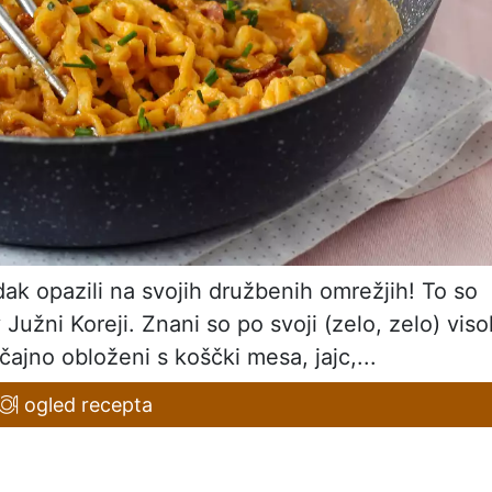
ak opazili na svojih družbenih omrežjih! To so
v Južni Koreji. Znani so po svoji (zelo, zelo) viso
čajno obloženi s koščki mesa, jajc,...
ogled recepta