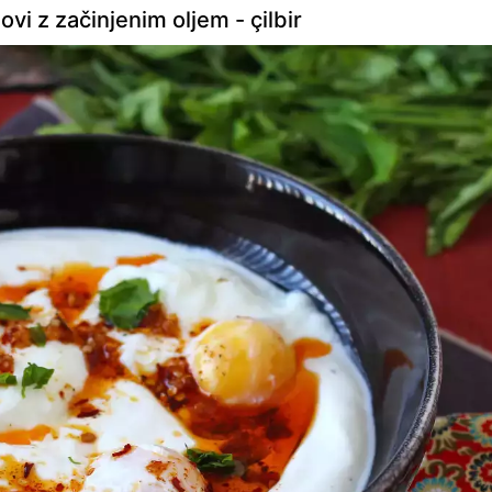
vi z začinjenim oljem - çilbir