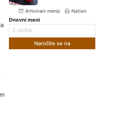
Arhivirani meniji
Natisni
Dnevni meni
da
Naročite se na
am