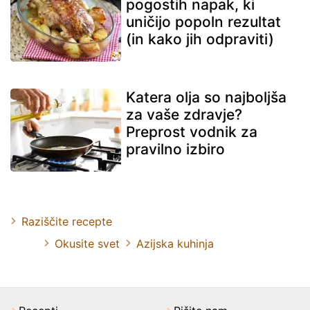
pogostih napak, ki
uničijo popoln rezultat
(in kako jih odpraviti)
Katera olja so najboljša
za vaše zdravje?
Preprost vodnik za
pravilno izbiro
Raziščite recepte
Okusite svet
Azijska kuhinja