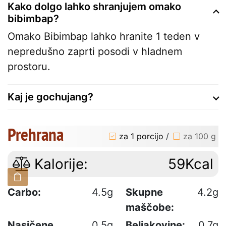
Kako dolgo lahko shranjujem omako
bibimbap?
Omako Bibimbap lahko hranite 1 teden v
nepredušno zaprti posodi v hladnem
prostoru.
Kaj je gochujang?
Prehrana
za 1 porcijo
/
za 100 g
Kalorije:
59Kcal
Carbo:
4.5g
Skupne
4.2g
maščobe:
Nasičene
0.5g
Beljakovine:
0.7g