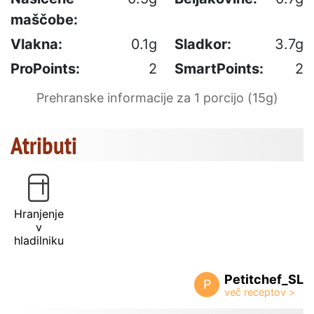
maščobe:
Vlakna:
0.1g
Sladkor:
3.7g
ProPoints:
2
SmartPoints:
2
Prehranske informacije za 1 porcijo (15g)
Atributi
Hranjenje
v
hladilniku
Petitchef_SL
P