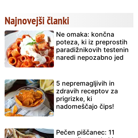
Najnovejši članki
Ne omaka: končna
poteza, ki iz preprostih
paradižnikovih testenin
naredi nepozabno jed
5 nepremagljivih in
zdravih receptov za
prigrizke, ki
nadomeščajo čips!
Pečen piščanec: 11