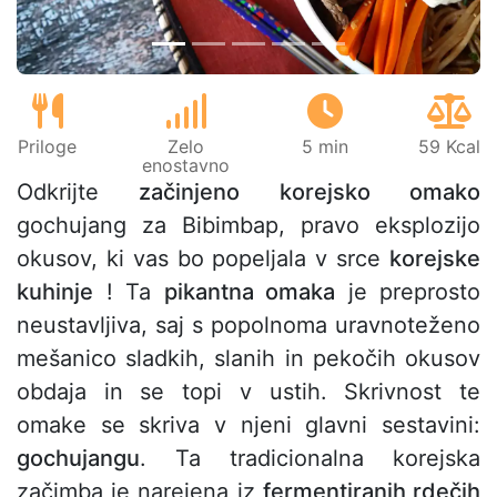
Priloge
Zelo
5 min
59 Kcal
enostavno
Odkrijte
začinjeno korejsko omako
gochujang za Bibimbap, pravo eksplozijo
okusov, ki vas bo popeljala v srce
korejske
kuhinje
! Ta
pikantna omaka
je preprosto
neustavljiva, saj s popolnoma uravnoteženo
mešanico sladkih, slanih in pekočih okusov
obdaja in se topi v ustih. Skrivnost te
omake se skriva v njeni glavni sestavini:
gochujangu
. Ta tradicionalna korejska
začimba je narejena iz
fermentiranih rdečih