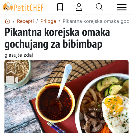
Recepti
Priloge
Pikantna korejska omaka goch
Pikantna korejska omaka
gochujang za bibimbap
glasujte zdaj
Prejšnji
Nasl