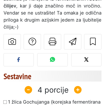
čilijev
, kar ji daje značilno moč in vročino.
Vendar se ne ustrašite! Ta omaka je odlična
priloga k drugim azijskim jedem za ljubitelje
čilija;-)
Postavite vprašanj
Natisni to str
Pošlji t
Objavite svojo fotografijo
Sestavine
4
1 žlica Gochujanga (korejska fermentirana