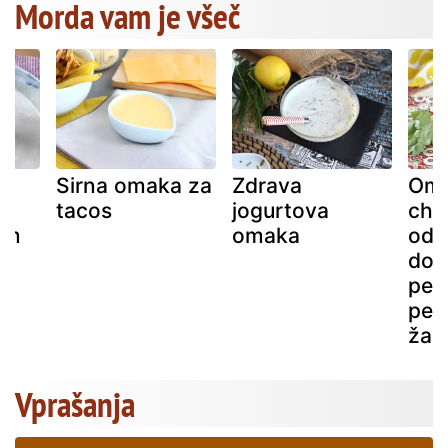
Morda vam je všeč
Sirna omaka za
Zdrava
Om
tacos
jogurtova
chim
om
omaka
odl
dod
peč
peč
žaru
Vprašanja