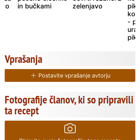
ečo
in bučkami
zelenjavo
pik
kor
- pr
ura
pik
Vprašanja
Postavite vprašanje avtorju
Fotografije članov, ki so pripravili
ta recept