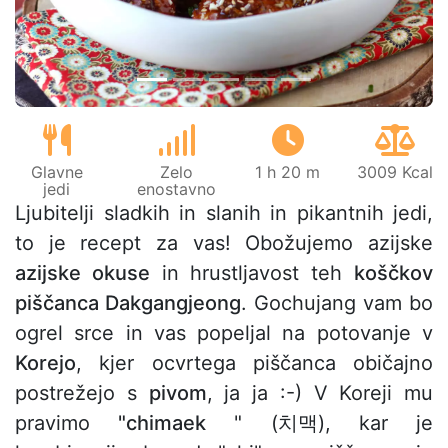
Glavne
Zelo
1 h 20 m
3009 Kcal
jedi
enostavno
Ljubitelji sladkih in slanih in pikantnih jedi,
to je recept za vas! Obožujemo azijske
azijske okuse
in hrustljavost teh
koščkov
piščanca Dakgangjeong
. Gochujang vam bo
ogrel srce in vas popeljal na potovanje v
Korejo
, kjer ocvrtega piščanca običajno
postrežejo s
pivom
, ja ja :-) V Koreji mu
pravimo
"chimaek
" (치맥), kar je