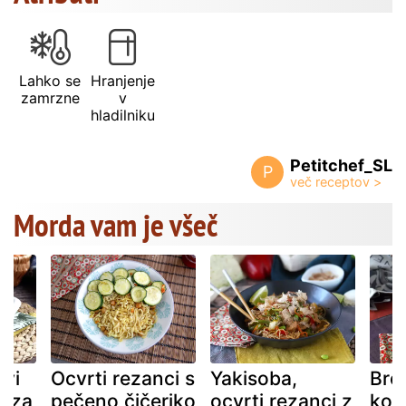
Lahko se
Hranjenje
zamrzne
v
hladilniku
Petitchef_SL
P
Morda vam je všeč
ovi
Ocvrti rezanci s
Yakisoba,
Brok
t za
pečeno čičeriko
ocvrti rezanci z
koz