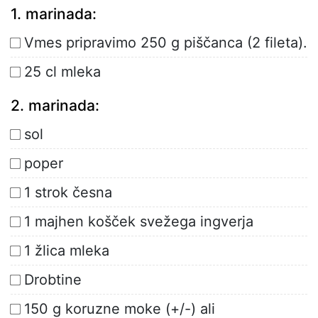
1. marinada:
Vmes pripravimo 250 g piščanca (2 fileta).
25 cl mleka
2. marinada:
sol
poper
1 strok česna
1 majhen košček svežega ingverja
1 žlica mleka
Drobtine
150 g koruzne moke (+/-) ali