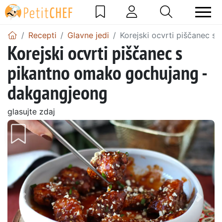
Recepti
Glavne jedi
Korejski ocvrti piščanec 
Korejski ocvrti piščanec s
pikantno omako gochujang -
dakgangjeong
glasujte zdaj
Prejšnji
Nasl