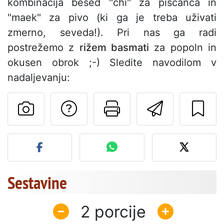
kombinacija besed "chi" za piščanca in
"maek" za pivo (ki ga je treba uživati
zmerno, seveda!). Pri nas ga radi
postrežemo z
rižem basmati
za popoln in
okusen obrok ;-) Sledite navodilom v
nadaljevanju:
Postavite vprašanj
Natisni to str
Pošlji t
Objavite svojo fotografijo
Sestavine
2