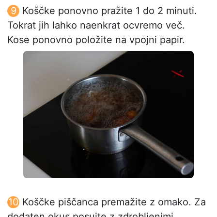
Koščke ponovno pražite 1 do 2 minuti.
Tokrat jih lahko naenkrat ocvremo več.
Kose ponovno položite na vpojni papir.
Koščke piščanca premažite z omako. Za
dodaten okus posujte z zdrobljenimi