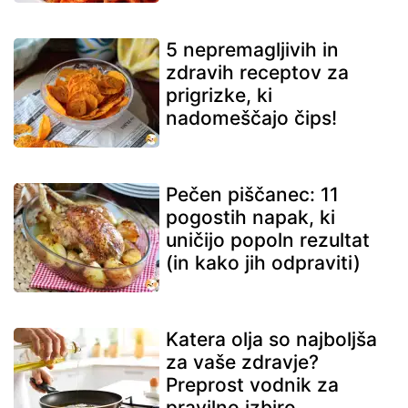
5 nepremagljivih in
zdravih receptov za
prigrizke, ki
nadomeščajo čips!
Pečen piščanec: 11
pogostih napak, ki
uničijo popoln rezultat
(in kako jih odpraviti)
Katera olja so najboljša
za vaše zdravje?
Preprost vodnik za
pravilno izbiro