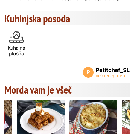
Kuhinjska posoda
Kuhalna
plošča
Petitchef_SL
P
Morda vam je všeč