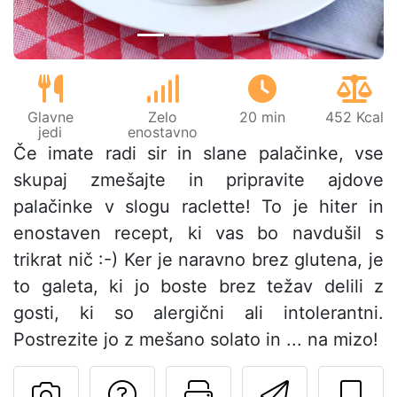
Glavne
Zelo
20 min
452 Kcal
jedi
enostavno
Če imate radi sir in slane palačinke, vse
skupaj zmešajte in pripravite ajdove
palačinke v slogu raclette! To je hiter in
enostaven recept, ki vas bo navdušil s
trikrat nič :-) Ker je naravno brez glutena, je
to galeta, ki jo boste brez težav delili z
gosti, ki so alergični ali intolerantni.
Postrezite jo z mešano solato in ... na mizo!
Postavite vprašanj
Natisni to str
Pošlji t