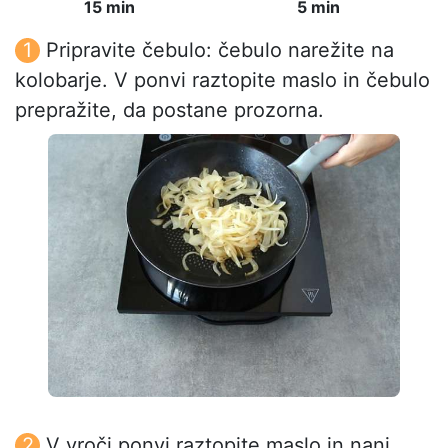
15 min
5 min
Pripravite čebulo: čebulo narežite na
kolobarje. V ponvi raztopite maslo in čebulo
prepražite, da postane prozorna.
V vroči ponvi raztopite maslo in nanj