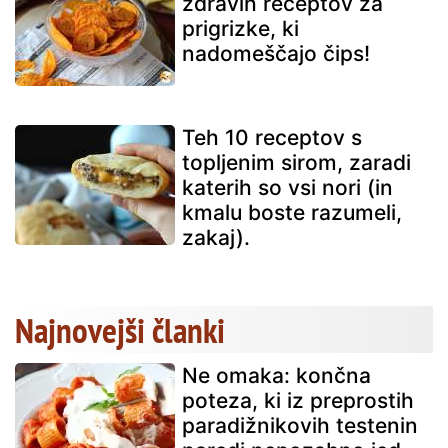
zdravih receptov za
prigrizke, ki
nadomeščajo čips!
Teh 10 receptov s
topljenim sirom, zaradi
katerih so vsi nori (in
kmalu boste razumeli,
zakaj).
Najnovejši članki
Ne omaka: končna
poteza, ki iz preprostih
paradižnikovih testenin