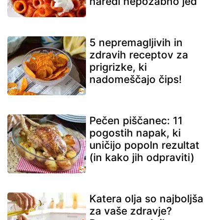
naredi nepozabno jed
5 nepremagljivih in
zdravih receptov za
prigrizke, ki
nadomeščajo čips!
Pečen piščanec: 11
pogostih napak, ki
uničijo popoln rezultat
(in kako jih odpraviti)
Katera olja so najboljša
za vaše zdravje?