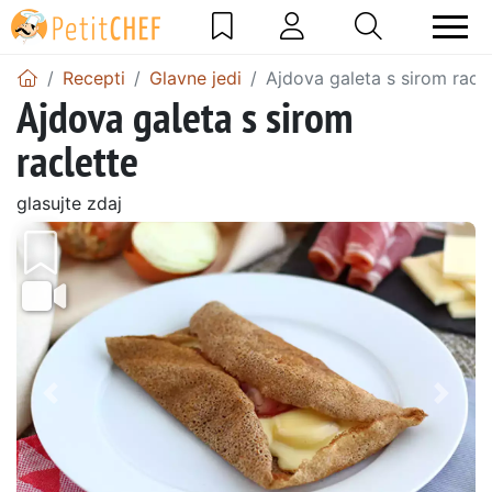
Recepti
Glavne jedi
Ajdova galeta s sirom racle
Ajdova galeta s sirom
raclette
glasujte zdaj
Prejšnji
Nasl