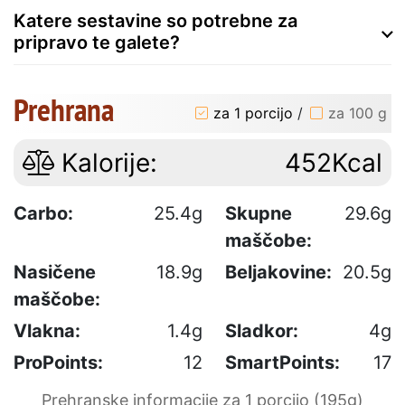
Katere sestavine so potrebne za
pripravo te galete?
Prehrana
za 1 porcijo
/
za 100 g
Kalorije:
452Kcal
Carbo:
25.4g
Skupne
29.6g
maščobe:
Nasičene
18.9g
Beljakovine:
20.5g
maščobe:
Vlakna:
1.4g
Sladkor:
4g
ProPoints:
12
SmartPoints:
17
Prehranske informacije za 1 porcijo (195g)