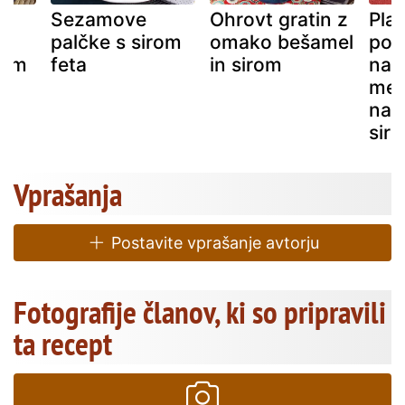
Sezamove
Ohrovt gratin z
Plan
s
palčke s sirom
omako bešamel
poln
rom
feta
in sirom
nar
mes
nar
sir
Vprašanja
Postavite vprašanje avtorju
Fotografije članov, ki so pripravili
ta recept