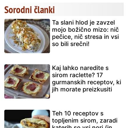
Sorodni članki
Ta slani hlod je zavzel
mojo božično mizo: nič
pečice, nič stresa in vsi
so bili srečni!
Kaj lahko naredite s
sirom raclette? 17
gurmanskih receptov, ki
jih morate preizkusiti
Teh 10 receptov s
topljenim sirom, zaradi
katerih so vsi nori (in