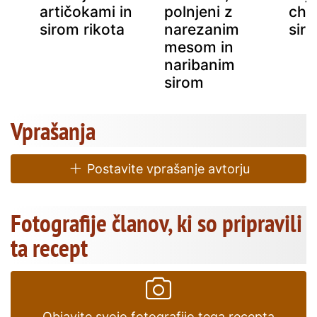
artičokami in
polnjeni z
cho
é
sirom rikota
narezanim
sir
mesom in
naribanim
sirom
Vprašanja
Postavite vprašanje avtorju
Fotografije članov, ki so pripravili
ta recept
Objavite svojo fotografijo tega recepta