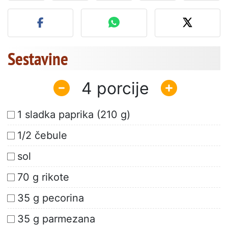
Objavite svojo fotografijo
Sestavine
4
1 sladka paprika (210 g)
1/2 čebule
sol
70 g rikote
35 g pecorina
35 g parmezana