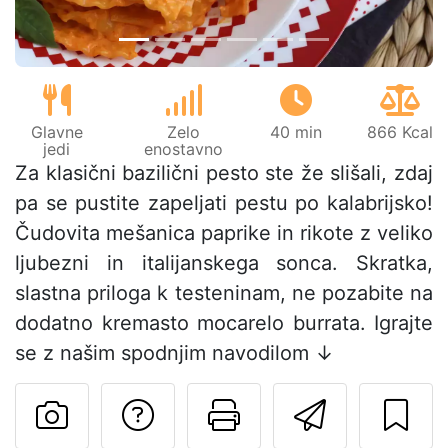
Glavne
Zelo
40 min
866 Kcal
jedi
enostavno
Za klasični bazilični pesto ste že slišali, zdaj
pa se pustite zapeljati pestu po kalabrijsko!
Čudovita mešanica paprike in rikote z veliko
ljubezni in italijanskega sonca. Skratka,
slastna priloga k testeninam, ne pozabite na
dodatno kremasto mocarelo burrata. Igrajte
se z našim spodnjim navodilom ↓
Postavite vprašanj
Natisni to str
Pošlji t