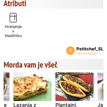
Atributi
Hranjenje
v
hladilniku
Petitchef_SL
P
Morda vam je všeč
ote
Lazanja z
Plantaini,
Jajč