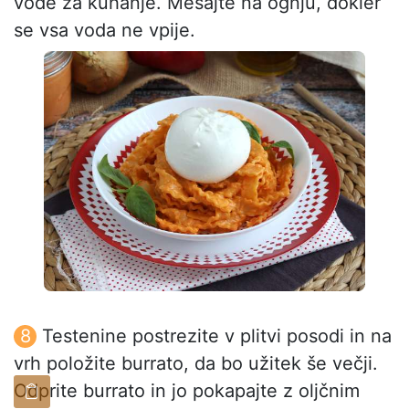
vode za kuhanje. Mešajte na ognju, dokler
se vsa voda ne vpije.
Testenine postrezite v plitvi posodi in na
vrh položite burrato, da bo užitek še večji.
Odprite burrato in jo pokapajte z oljčnim