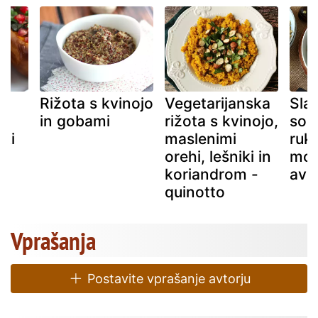
i
Rižota s kvinojo
Vegetarijanska
Sla
in gobami
rižota s kvinojo,
sola
iki
maslenimi
ruko
orehi, lešniki in
moc
koriandrom -
avo
quinotto
Vprašanja
Postavite vprašanje avtorju