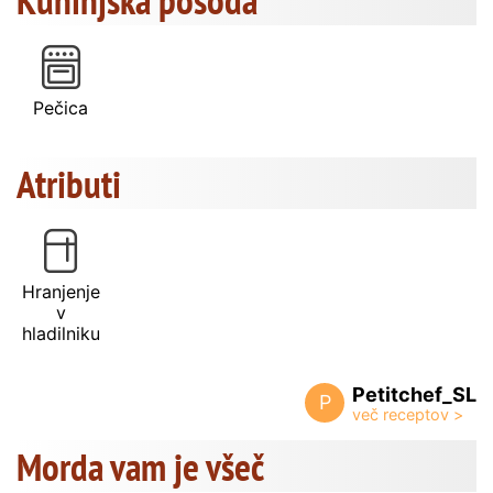
Pečica
Atributi
Hranjenje
v
hladilniku
Petitchef_SL
P
Morda vam je všeč