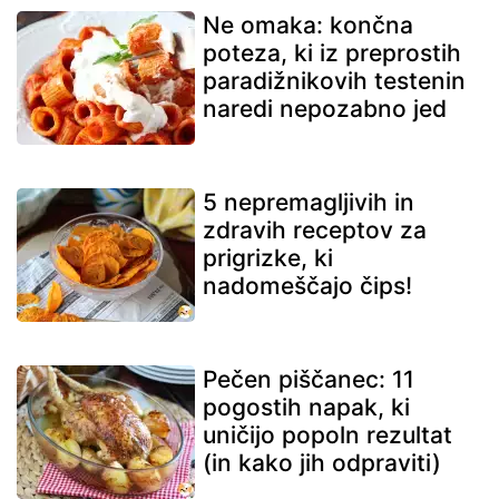
Ne omaka: končna
poteza, ki iz preprostih
paradižnikovih testenin
naredi nepozabno jed
5 nepremagljivih in
zdravih receptov za
prigrizke, ki
nadomeščajo čips!
Pečen piščanec: 11
pogostih napak, ki
uničijo popoln rezultat
(in kako jih odpraviti)