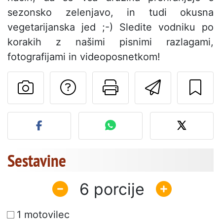
sezonsko zelenjavo, in tudi okusna
vegetarijanska jed ;-) Sledite vodniku po
korakih z našimi pisnimi razlagami,
fotografijami in videoposnetkom!
Postavite vprašanj
Natisni to str
Pošlji t
Objavite svojo fotografijo
Sestavine
6
1 motovilec