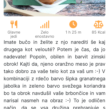
Glavne
Zelo
1 h 25 m
85 Kcal
jedi
enostavno
Imate bučo in želite z njo narediti še kaj
drugega kot velouté? Potem je čas, da jo
nadevate! Popoln, obilen in barvit zimski
obrok! Kajti da, njeno oranžno meso je prav
tako dobro za vaše telo kot za vaš um :-) V
kombinaciji z rdečo barvo šipka granatnega
jabolka in zeleno barvo svežega koriandra
bo ta obrok navdušil vaše brbončice in vam
narisal nasmeh na obraz :-) To je odličen
način, da se vsa družina prehranjuje s