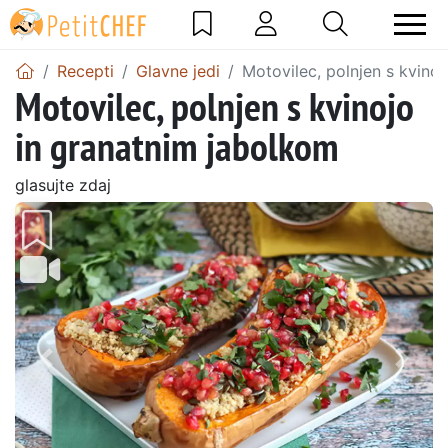
Recepti
Glavne jedi
Motovilec, polnjen s kvino
Motovilec, polnjen s kvinojo
in granatnim jabolkom
glasujte zdaj
Prejšnji
Nasl