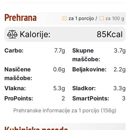
Prehrana
za 1 porcijo
/
za 100 g
Kalorije:
85Kcal
Carbo:
7.7g
Skupne
3.7g
maščobe:
Nasičene
0.6g
Beljakovine:
2.2g
maščobe:
Vlakna:
5.3g
Sladkor:
3.3g
ProPoints:
2
SmartPoints:
3
Prehranske informacije za 1 porcijo (156g)
Kuhinjska posoda