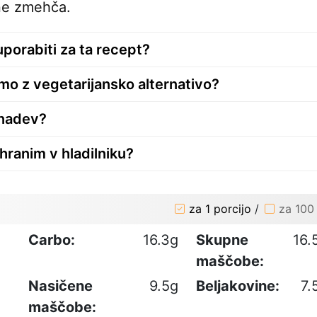
 ne zmehča.
uporabiti za ta recept?
mo z vegetarijansko alternativo?
 nadev?
hranim v hladilniku?
za 1 porcijo
/
za 100
Carbo:
16.3g
Skupne
16.
maščobe:
Nasičene
9.5g
Beljakovine:
7.
maščobe: