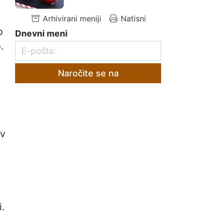
Arhivirani meniji
Natisni
o
Dnevni meni
.
Naročite se na
 v
i.