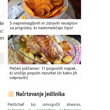
de
5 nepremagljivih in zdravih receptov
za prigrizke, ki nadomeščajo čips!
u:
em
Pečen piščanec: 11 pogostih napak,
ki uničijo popoln rezultat (in kako jih
odpraviti)
Načrtovanje jedilnika
Petitchef bo omogočil dnevno,