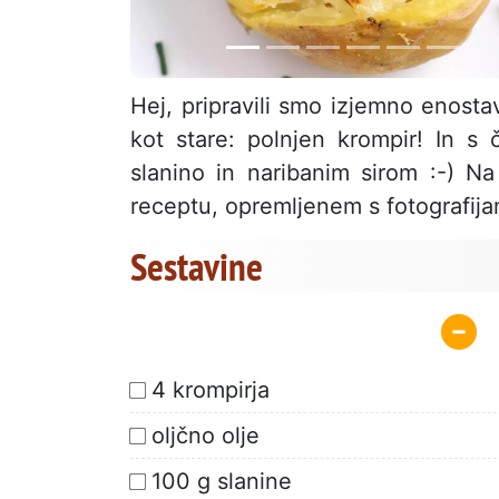
Hej, pripravili smo izjemno enosta
kot stare: polnjen krompir! In s
slanino in naribanim sirom :-) N
receptu, opremljenem s fotografija
Sestavine
4 krompirja
oljčno olje
100 g slanine