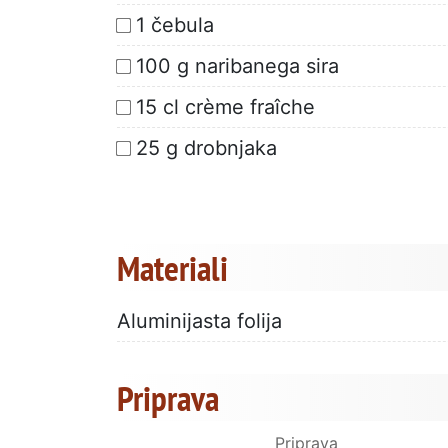
1 čebula
100 g naribanega sira
15 cl crème fraîche
25 g drobnjaka
Materiali
Aluminijasta folija
Priprava
Priprava