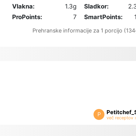
Vlakna:
1.3g
Sladkor:
2.
ProPoints:
7
SmartPoints:
Prehranske informacije za 1 porcijo (134
Petitchef_
P