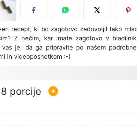
ven recept, ki bo zagotovo zadovoljil tako mla
 čim? Z nečim, kar imate zagotovo v hladilnik
a vas je, da ga pripravite po našem podrobn
mi in videoposnetkom :-)
8