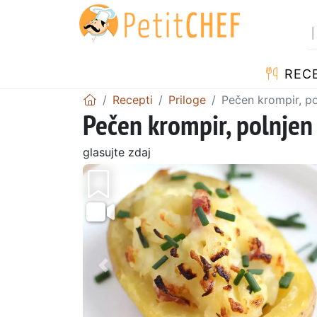
RECE
Recepti
Priloge
Pečen krompir, po
Pečen krompir, polnjen 
glasujte zdaj
Prejšnji