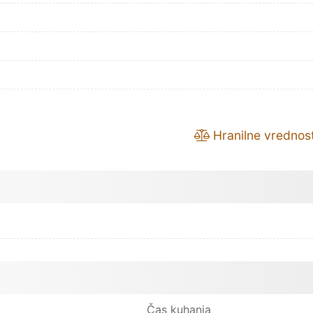
Hranilne vrednost
Čas kuhanja