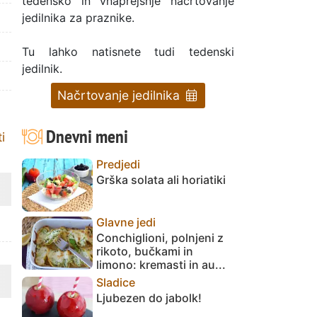
tedensko in vnaprejšnje načrtovanje
jedilnika za praznike.
Tu lahko natisnete tudi tedenski
jedilnik.
Načrtovanje jedilnika
Dnevni meni
i
Predjedi
Grška solata ali horiatiki
Glavne jedi
Conchiglioni, polnjeni z
rikoto, bučkami in
limono: kremasti in au...
Sladice
Ljubezen do jabolk!