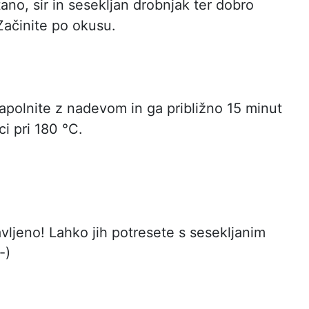
no, sir in sesekljan drobnjak ter dobro
Začinite po okusu.
apolnite z nadevom in ga približno 15 minut
ci pri 180 °C.
avljeno! Lahko jih potresete s sesekljanim
-)