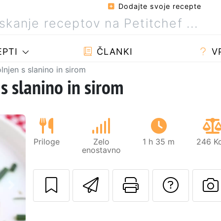
Dodajte svoje recepte
PTI
ČLANKI
V
lnjen s slanino in sirom
s slanino in sirom
Priloge
Zelo
1 h 35 m
246 Kc
enostavno
Pošlji ta recept 
Natisni to 
Posta
Naslednji
O