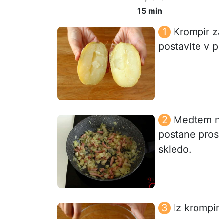
15 min
Krompir za
postavite v 
Medtem na
postane proso
skledo.
Iz krompir