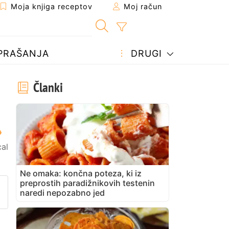
Moja knjiga receptov
Moj račun
PRAŠANJA
DRUGI
Članki
al
Ne omaka: končna poteza, ki iz
preprostih paradižnikovih testenin
prijatelju
stran
vite vprašanje avtorju
naredi nepozabno jed
bjavite svojo fotografijo tega