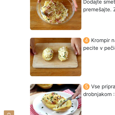
Dodajte smeta
premešajte. 
Krompir n
pecite v peči
Vse pripr
drobnjakom :