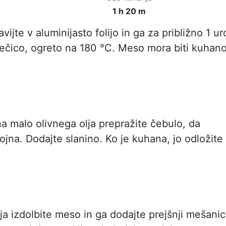
1 h 20 m
vijte v aluminijasto folijo in ga za približno 1 ur
pečico, ogreto na 180 °C. Meso mora biti kuhano
 malo olivnega olja prepražite čebulo, da
jna. Dodajte slanino. Ko je kuhana, jo odložite
ja izdolbite meso in ga dodajte prejšnji mešanic