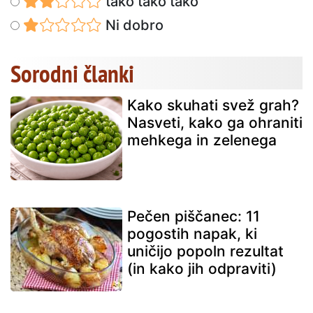
tako tako tako
Ni dobro
Sorodni članki
Kako skuhati svež grah?
Nasveti, kako ga ohraniti
mehkega in zelenega
Pečen piščanec: 11
pogostih napak, ki
uničijo popoln rezultat
(in kako jih odpraviti)