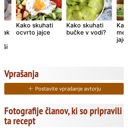
i
Kako skuhati
Kako skuhati
Kak
ldak
ocvrto jajce
bučke v vodi?
meh
jajc
jši
Vprašanja
Postavite vprašanje avtorju
Fotografije članov, ki so pripravili
ta recept