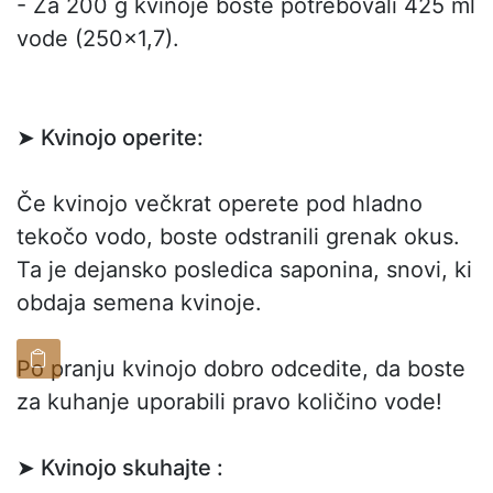
- Za 200 g kvinoje boste potrebovali 425 ml
vode (250x1,7).
➤ Kvinojo operite:
Če kvinojo večkrat operete pod hladno
tekočo vodo, boste odstranili grenak okus.
Ta je dejansko posledica saponina, snovi, ki
obdaja semena kvinoje.
Po pranju kvinojo dobro odcedite, da boste
za kuhanje uporabili pravo količino vode!
➤ Kvinojo skuhajte :