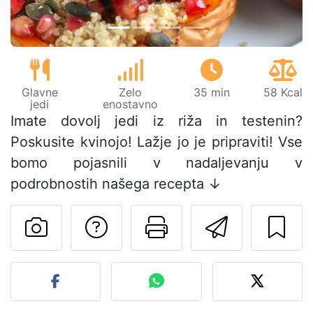
Glavne
Zelo
35 min
58 Kcal
jedi
enostavno
Imate dovolj jedi iz riža in testenin?
Poskusite kvinojo! Lažje jo je pripraviti! Vse
bomo pojasnili v nadaljevanju v
podrobnostih našega recepta ↓
Postavite vprašanj
Natisni to str
Pošlji t
Objavite svojo fotografijo