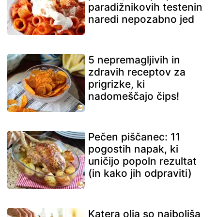
paradižnikovih testenin
naredi nepozabno jed
5 nepremagljivih in
zdravih receptov za
prigrizke, ki
nadomeščajo čips!
Pečen piščanec: 11
pogostih napak, ki
uničijo popoln rezultat
(in kako jih odpraviti)
Katera olja so najboljša