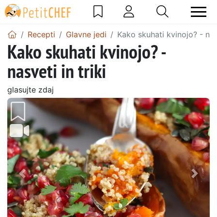
Recepti
Glavne jedi
Kako skuhati kvinojo? - nasv
Kako skuhati kvinojo? -
nasveti in triki
glasujte zdaj
Prejšnji
Nasl