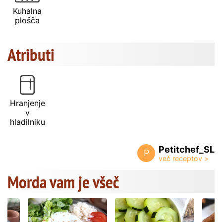
Kuhalna
plošča
Atributi
Hranjenje
v
hladilniku
Petitchef_SL
P
Morda vam je všeč