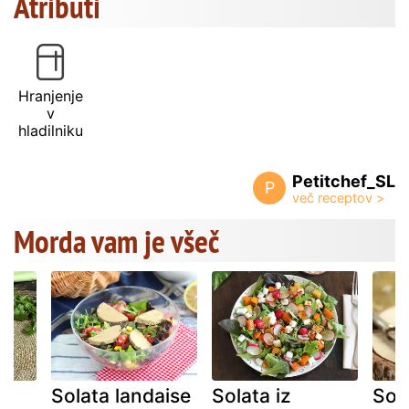
Atributi
Hranjenje
v
hladilniku
Petitchef_SL
P
Morda vam je všeč
Solata landaise
Solata iz
Sol