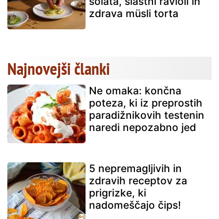
solata, slastni ravioli in
zdrava müsli torta
Najnovejši članki
Ne omaka: končna
poteza, ki iz preprostih
paradižnikovih testenin
naredi nepozabno jed
5 nepremagljivih in
zdravih receptov za
prigrizke, ki
nadomeščajo čips!