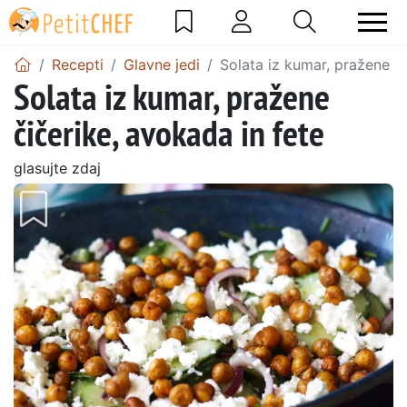
Recepti
Glavne jedi
Solata iz kumar, pražene či
Solata iz kumar, pražene
čičerike, avokada in fete
glasujte zdaj
Prejšnji
Nasl