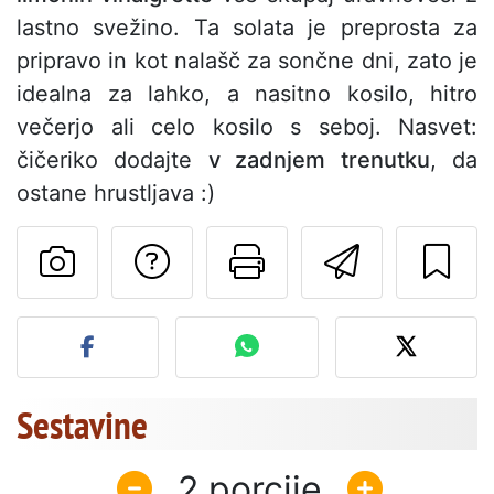
lastno svežino. Ta solata je preprosta za
pripravo in kot nalašč za sončne dni, zato je
idealna za lahko, a nasitno kosilo, hitro
večerjo ali celo kosilo s seboj. Nasvet:
čičeriko dodajte
v zadnjem trenutku
, da
ostane hrustljava :)
Postavite vprašanj
Natisni to str
Pošlji t
Objavite svojo fotografijo
Sestavine
2