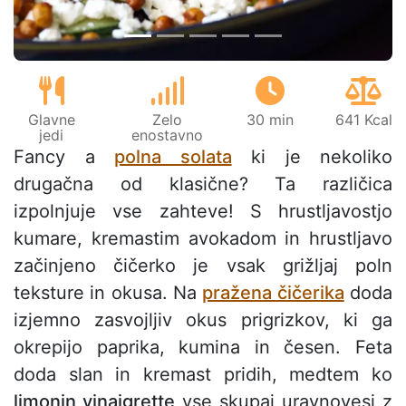
Glavne
Zelo
30 min
641 Kcal
jedi
enostavno
Fancy a
polna solata
ki je nekoliko
drugačna od klasične? Ta različica
izpolnjuje vse zahteve! S hrustljavostjo
kumare, kremastim avokadom in hrustljavo
začinjeno čičerko je vsak grižljaj poln
teksture in okusa. Na
pražena čičerika
doda
izjemno zasvojljiv okus prigrizkov, ki ga
okrepijo paprika, kumina in česen. Feta
doda slan in kremast pridih, medtem ko
limonin vinaigrette
vse skupaj uravnovesi z