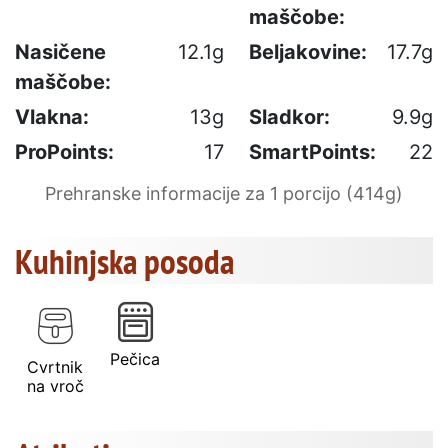
maščobe:
Nasičene
12.1g
Beljakovine:
17.7g
maščobe:
Vlakna:
13g
Sladkor:
9.9g
ProPoints:
17
SmartPoints:
22
Prehranske informacije za 1 porcijo (414g)
Kuhinjska posoda
Pečica
Cvrtnik
na vroč