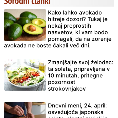
Sorodni članki
Kako lahko avokado
hitreje dozori? Tukaj je
nekaj preprostih
nasvetov, ki vam bodo
pomagali, da na zorenje
avokada ne boste čakali več dni.
Zmanjšajte svoj želodec:
ta solata, pripravljena v
10 minutah, pritegne
pozornost
strokovnjakov
Dnevni meni, 24. april:
osvežujoča japonska