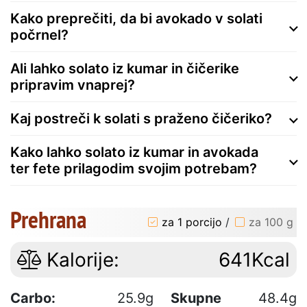
Kako preprečiti, da bi avokado v solati
počrnel?
Ali lahko solato iz kumar in čičerike
pripravim vnaprej?
Kaj postreči k solati s praženo čičeriko?
Kako lahko solato iz kumar in avokada
ter fete prilagodim svojim potrebam?
Prehrana
za 1 porcijo
/
za 100 g
Kalorije:
641Kcal
Carbo:
25.9g
Skupne
48.4g