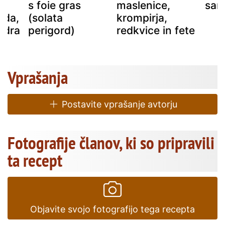
s foie gras
maslenice,
sar
ada,
(solata
krompirja,
andra
perigord)
redkvice in fete
Vprašanja
Postavite vprašanje avtorju
Fotografije članov, ki so pripravili
ta recept
Objavite svojo fotografijo tega recepta