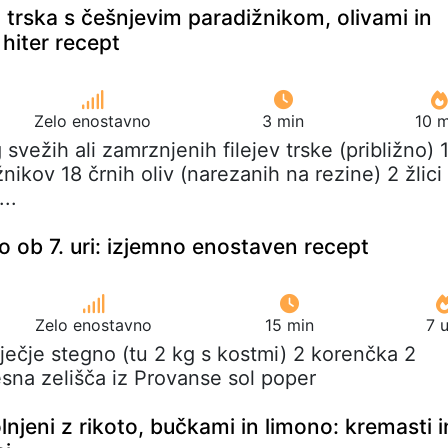
 trska s češnjevim paradižnikom, olivami in
 hiter recept
Zelo enostavno
3 min
10 m
 svežih ali zamrznjenih filejev trske (približno) 
nikov 18 črnih oliv (narezanih na rezine) 2 žlici
..
o ob 7. uri: izjemno enostaven recept
Zelo enostavno
15 min
7 
nječje stegno (tu 2 kg s kostmi) 2 korenčka 2
esna zelišča iz Provanse sol poper
lnjeni z rikoto, bučkami in limono: kremasti i