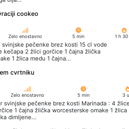
vraciji cookeo
Zelo enostavno
5 min
1 h 30
 svinjske pečenke brez kosti 15 cl vode
e kečapa 2 žlici gorčice 1 čajna žlička
ke 1 žlica medu 1 čajna...
nem cvrtniku
Zelo enostavno
5 min
3 
r svinjske pečenke brez kosti Marinada : 4 žlic
rčice 1 čajna žlička worcesterske omake 1 žlica
ka dimljene...