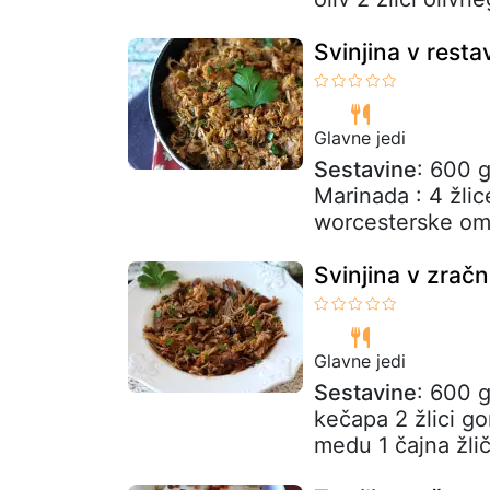
Svinjina v resta
Glavne jedi
Sestavine
: 600 g
Marinada : 4 žlic
worcesterske oma
Svinjina v zrač
Glavne jedi
Sestavine
: 600 g
kečapa 2 žlici go
medu 1 čajna žlič