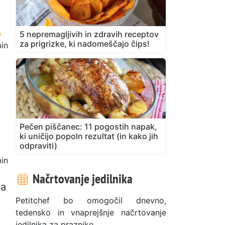
5 nepremagljivih in zdravih receptov
za prigrizke, ki nadomeščajo čips!
in
Pečen piščanec: 11 pogostih napak,
ki uničijo popoln rezultat (in kako jih
odpraviti)
in
Načrtovanje jedilnika
na
Petitchef bo omogočil dnevno,
tedensko in vnaprejšnje načrtovanje
jedilnika za praznike.