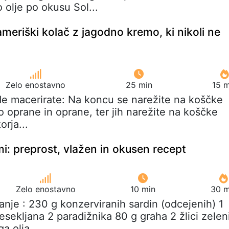
 olje po okusu Sol...
meriški kolač z jagodno kremo, ki nikoli ne
Zelo enostavno
25 min
15 m
de macerirate: Na koncu se narežite na koščke
o oprane in oprane, ter jih narežite na koščke
orja...
mi: preprost, vlažen in okusen recept
Zelo enostavno
10 min
30 m
vanje : 230 g konzerviranih sardin (odcejenih) 1
sekljana 2 paradižnika 80 g graha 2 žlici zelen
ga olja...