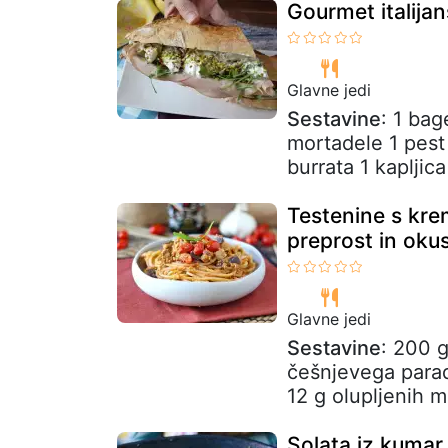
Gourmet italija
Glavne jedi
Sestavine
: 1 ba
mortadele 1 pest 
burrata 1 kapljica
Testenine s kre
preprost in oku
Glavne jedi
Sestavine
: 200 g
češnjevega parad
12 g olupljenih m
Solata iz kumar,