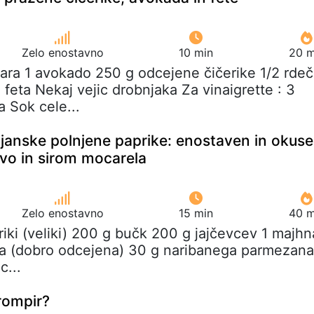
Zelo enostavno
10 min
20 m
mara 1 avokado 250 g odcejene čičerike 1/2 rde
 feta Nekaj vejic drobnjaka Za vinaigrette : 3
a Sok cele...
janske polnjene paprike: enostaven in okus
avo in sirom mocarela
Zelo enostavno
15 min
40 m
riki (veliki) 200 g bučk 200 g jajčevcev 1 majhn
la (dobro odcejena) 30 g naribanega parmezana
c...
rompir?