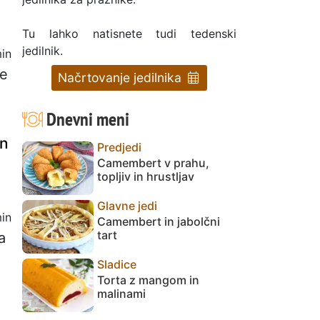
Tu lahko natisnete tudi tedenski
jedilnik.
in
če
Načrtovanje jedilnika
Dnevni meni
en
Predjedi
Camembert v prahu,
topljiv in hrustljav
Glavne jedi
in
Camembert in jabolčni
tart
a
Sladice
Torta z mangom in
malinami