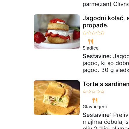
parmezan) Olivno
Jagodni kolač, a
propade.
Sladice
Sestavine
: Jago
jagod, ki so dobr
jagod. 30 g sladk
Torta s sardina
Glavne jedi
Sestavine
: Preli
majhna čebula, se
oliv 2 žlici olivne