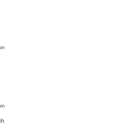
in
in
ih