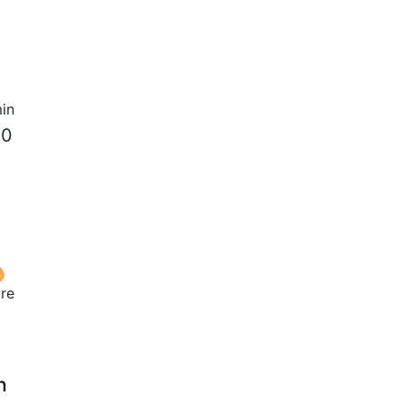
in
10
ure
n