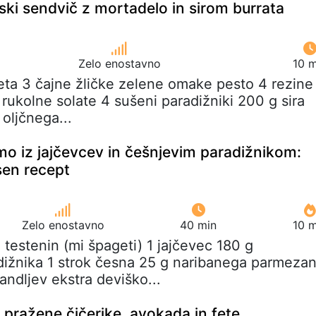
nski sendvič z mortadelo in sirom burrata
Zelo enostavno
10 m
geta 3 čajne žličke zelene omake pesto 4 rezine
rukolne solate 4 sušeni paradižniki 200 g sira
 oljčnega...
mo iz jajčevcev in češnjevim paradižnikom:
sen recept
Zelo enostavno
40 min
10 m
 testenin (mi špageti) 1 jajčevec 180 g
ižnika 1 strok česna 25 g naribanega parmeza
andljev ekstra deviško...
 pražene čičerike, avokada in fete