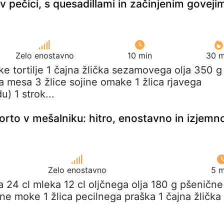
 v pečici, s quesadillami in začinjenim goveji
Zelo enostavno
10 min
30 m
ike tortilje 1 čajna žlička sezamovega olja 350 g
 mesa 3 žlice sojine omake 1 žlica rjavega
u) 1 strok...
torto v mešalniku: hitro, enostavno in izjemn
Zelo enostavno
5 m
ca 24 cl mleka 12 cl oljčnega olja 180 g pšenične
e moke 1 žlica pecilnega praška 1 čajna žlička