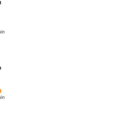
m
in
o
in