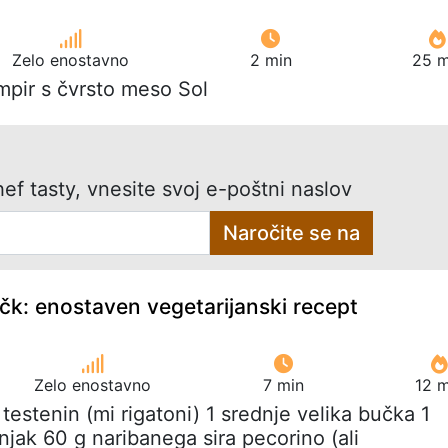
Zelo enostavno
2 min
25 m
mpir s čvrsto meso Sol
ef tasty, vnesite svoj e-poštni naslov
Naročite se na
čk: enostaven vegetarijanski recept
Zelo enostavno
7 min
12 m
 testenin (mi rigatoni) 1 srednje velika bučka 1
njak 60 g naribanega sira pecorino (ali