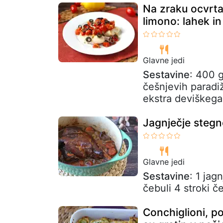
Na zraku ocvrta
limono: lahek in
Glavne jedi
Sestavine
: 400 g
češnjevih paradiž
ekstra deviškega.
Jagnječje stegn
Glavne jedi
Sestavine
: 1 jag
čebuli 4 stroki č
Conchiglioni, po