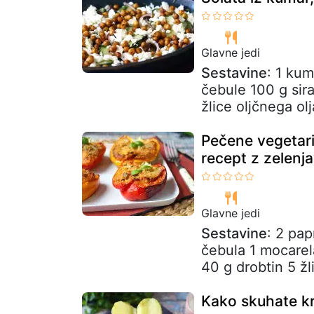
Glavne jedi
Sestavine
: 1 ku
čebule 100 g sira
žlice oljčnega olj
Pečene vegetari
recept z zelenj
Glavne jedi
Sestavine
: 2 pap
čebula 1 mocare
40 g drobtin 5 žli
Kako skuhate k