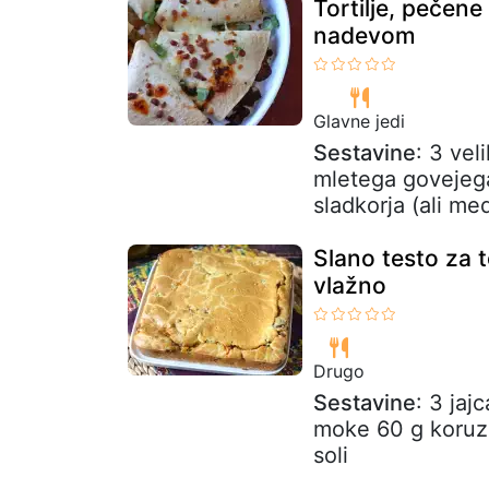
Tortilje, pečene
nadevom
Glavne jedi
Sestavine
: 3 vel
mletega govejega
sladkorja (ali med
Slano testo za 
vlažno
Drugo
Sestavine
: 3 jaj
moke 60 g koruzn
soli