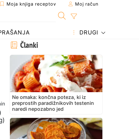
Moja knjiga receptov
Moj račun
PRAŠANJA
DRUGI
Članki
Ne omaka: končna poteza, ki iz
preprostih paradižnikovih testenin
in
naredi nepozabno jed
)
g)