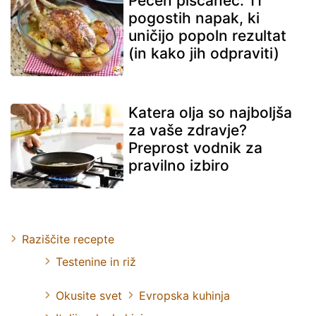
Pečen piščanec: 11
pogostih napak, ki
uničijo popoln rezultat
(in kako jih odpraviti)
Katera olja so najboljša
za vaše zdravje?
Preprost vodnik za
pravilno izbiro
Raziščite recepte
Testenine in riž
Okusite svet
Evropska kuhinja