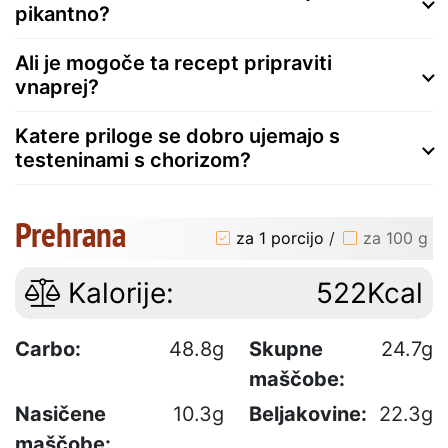
pikantno?
Ali je mogoče ta recept pripraviti
vnaprej?
Katere priloge se dobro ujemajo s
testeninami s chorizom?
Prehrana
za 1 porcijo
/
za 100 g
Kalorije:
522Kcal
Carbo:
48.8g
Skupne
24.7g
maščobe:
Nasičene
10.3g
Beljakovine:
22.3g
maščobe: