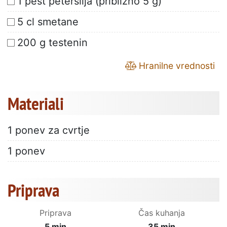
1 pest peteršilja (približno 5 g)
5 cl smetane
200 g testenin
Hranilne vrednosti
Materiali
1 ponev za cvrtje
1 ponev
Priprava
Priprava
Čas kuhanja
5 min
35 min