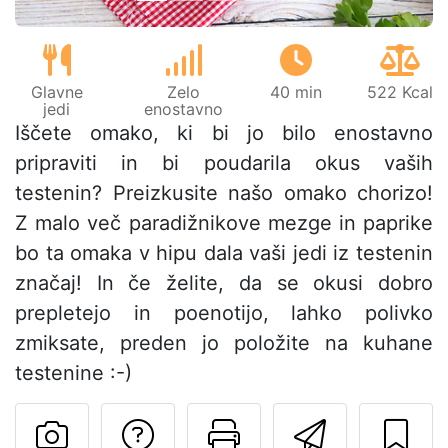
Glavne
Zelo
40 min
522 Kcal
jedi
enostavno
Iščete omako, ki bi jo bilo enostavno
pripraviti in bi poudarila okus vaših
testenin? Preizkusite našo omako chorizo!
Z malo več paradižnikove mezge in paprike
bo ta omaka v hipu dala vaši jedi iz testenin
značaj! In če želite, da se okusi dobro
prepletejo in poenotijo, lahko polivko
zmiksate, preden jo položite na kuhane
testenine :-)
Postavite vprašanj
Natisni to str
Pošlji t