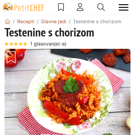
Recepti
Glavne jedi
Testenine s chorizom
Testenine s chorizom
Prejšnji
Nasl