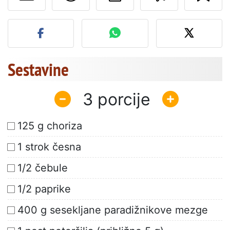
Objavite svojo fotografijo
Sestavine
3
125 g choriza
1 strok česna
1/2 čebule
1/2 paprike
400 g sesekljane paradižnikove mezge