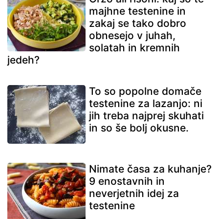
majhne testenine in
zakaj se tako dobro
obnesejo v juhah,
solatah in kremnih
jedeh?
To so popolne domače
testenine za lazanjo: ni
jih treba najprej skuhati
in so še bolj okusne.
Nimate časa za kuhanje?
9 enostavnih in
neverjetnih idej za
testenine