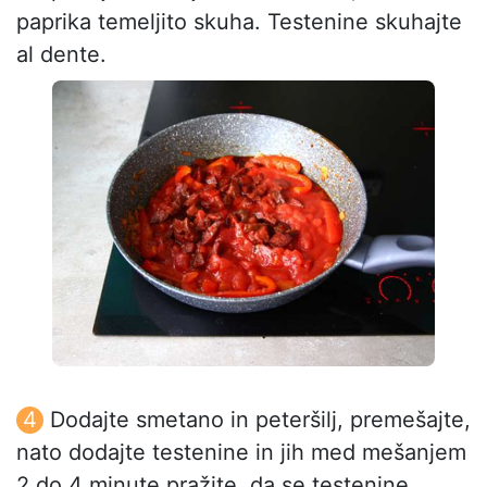
paprika temeljito skuha. Testenine skuhajte
al dente.
Dodajte smetano in peteršilj, premešajte,
nato dodajte testenine in jih med mešanjem
2 do 4 minute pražite, da se testenine