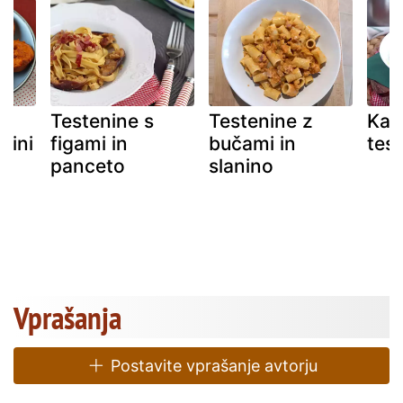
Testenine s
Testenine z
Kak
fini
figami in
bučami in
tes
panceto
slanino
Vprašanja
Postavite vprašanje avtorju