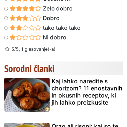
Zelo dobro
Dobro
tako tako tako
Ni dobro
5/5, 1 glasovanje(-a)
Sorodni članki
Kaj lahko naredite s
chorizom? 11 enostavnih
in okusnih receptov, ki
jih lahko preizkusite
Orzo ali risoni: kaj so te