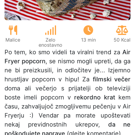
Malice
Zelo
13 min
50 Kcal
enostavno
Po tem, ko smo videli ta viralni trend za
Air
Fryer popcorn
, se nismo mogli upreti, da ga
ne bi preizkusili, in odločitev je... Izjemno
hrustljav popcorn v hipu! Za
filmski večer
doma ali večerjo s prijatelji ob televiziji
boste imeli popcorn v
rekordno krat
kem
času, zahvaljujoč zmogljivemu pečenju v Air
Fryerju :) Vendar pa morate upoštevati
nekaj previdnostnih ukrepov,
da ne
poškodujete naprave
(glejte komentarje).