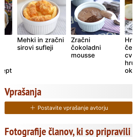
Mehki in zračni
Zračni
Hru
sirovi sufleji
čokoladni
čeb
e
mousse
cvrt
hrus
cept
oku
Vprašanja
Postavite vprašanje avtorju
Fotografije članov, ki so pripravili