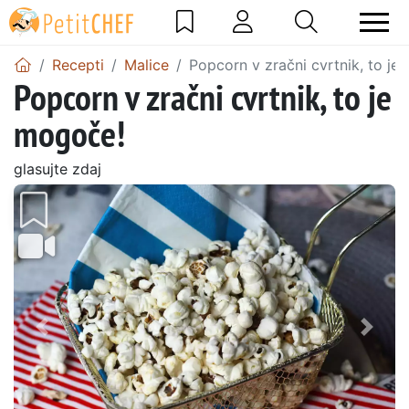
Recepti
Malice
Popcorn v zračni cvrtnik, to je
Popcorn v zračni cvrtnik, to je
mogoče!
glasujte zdaj
Prejšnji
Nasl