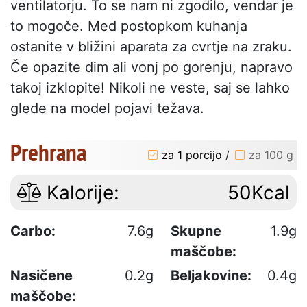
ventilatorju. To se nam ni zgodilo, vendar je
to mogoče. Med postopkom kuhanja
ostanite v bližini aparata za cvrtje na zraku.
Če opazite dim ali vonj po gorenju, napravo
takoj izklopite! Nikoli ne veste, saj se lahko
glede na model pojavi težava.
Prehrana
za 1 porcijo
/
za 100 g
Kalorije:
50Kcal
Carbo:
7.6g
Skupne
1.9g
maščobe:
Nasičene
0.2g
Beljakovine:
0.4g
maščobe: