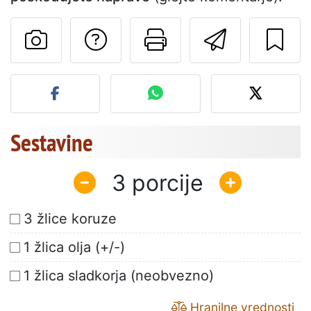
Postavite vprašanj
Natisni to str
Pošlji t
Objavite svojo fotografijo
Sestavine
3
3 žlice koruze
1 žlica olja (+/-)
1 žlica sladkorja (neobvezno)
Hranilne vrednosti