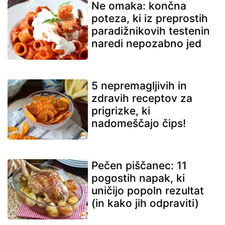
Ne omaka: končna
poteza, ki iz preprostih
paradižnikovih testenin
naredi nepozabno jed
5 nepremagljivih in
zdravih receptov za
prigrizke, ki
nadomeščajo čips!
Pečen piščanec: 11
pogostih napak, ki
uničijo popoln rezultat
(in kako jih odpraviti)