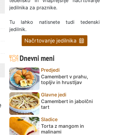
tedensko in vnaprejšnje načrtovanje
jedilnika za praznike.
Tu lahko natisnete tudi tedenski
jedilnik.
Načrtovanje jedilnika
Dnevni meni
Predjedi
Camembert v prahu,
topljiv in hrustljav
Glavne jedi
Camembert in jabolčni
e
tart
Sladice
Torta z mangom in
malinami