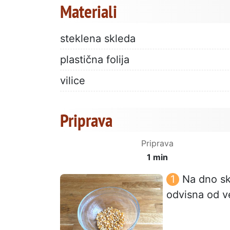
Materiali
steklena skleda
plastična folija
vilice
Priprava
Priprava
1 min
Na dno sk
odvisna od ve