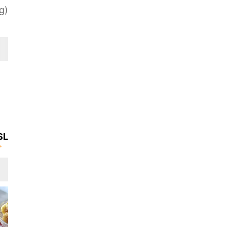
g)
SL