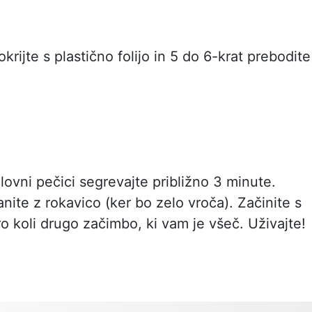
okrijte s plastično folijo in 5 do 6-krat prebodite
lovni pečici segrevajte približno 3 minute.
nite z rokavico (ker bo zelo vroča). Začinite s
ero koli drugo začimbo, ki vam je všeč. Uživajte!