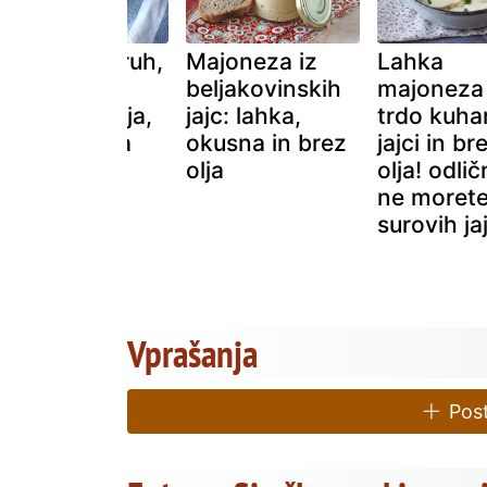
Ekspresni kruh,
Majoneza iz
Lahka
brez kvasa,
beljakovinskih
majoneza
brez gnetenja,
jajc: lahka,
trdo kuha
brez počitka
okusna in brez
jajci in br
olja
olja! odlič
ne morete 
surovih ja
Vprašanja
Post