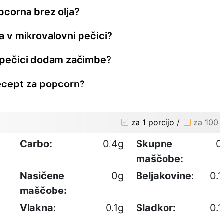
pcorna brez olja?
a v mikrovalovni pečici?
i pečici dodam začimbe?
recept za popcorn?
za 1 porcijo
/
za 100
Carbo:
0.4g
Skupne
maščobe:
Nasičene
0g
Beljakovine:
0.
maščobe:
Vlakna:
0.1g
Sladkor:
0.