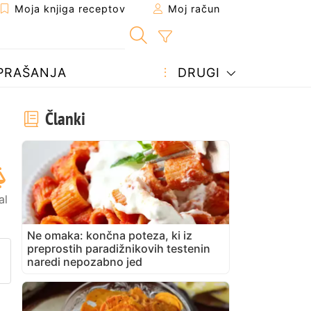
Moja knjiga receptov
Moj račun
PRAŠANJA
DRUGI
Članki
al
Ne omaka: končna poteza, ki iz
preprostih paradižnikovih testenin
prijatelju
stran
vite vprašanje avtorju
naredi nepozabno jed
bjavite svojo fotografijo tega