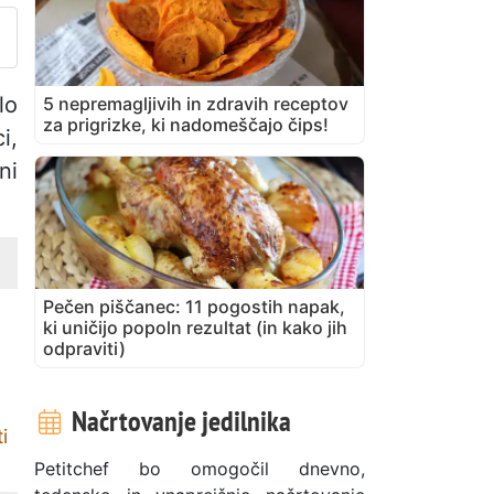
lo
5 nepremagljivih in zdravih receptov
za prigrizke, ki nadomeščajo čips!
i,
ni
Pečen piščanec: 11 pogostih napak,
ki uničijo popoln rezultat (in kako jih
odpraviti)
Načrtovanje jedilnika
i
Petitchef bo omogočil dnevno,