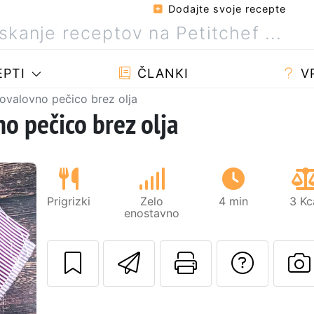
Dodajte svoje recepte
PTI
ČLANKI
V
ovalovno pečico brez olja
o pečico brez olja
Prigrizki
Zelo
4 min
3 Kc
enostavno
Pošlji ta recept 
Natisni to 
Posta
Naslednji
O