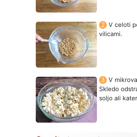
V celoti p
vilicami.
V mikrova
Skledo odstra
soljo ali kat