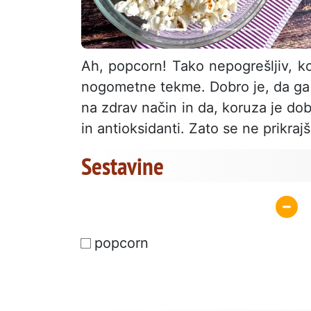
Ah, popcorn! Tako nepogrešljiv, ko 
nogometne tekme. Dobro je, da ga l
na zdrav način in da, koruza je dob
in antioksidanti. Zato se ne prikraj
Sestavine
popcorn