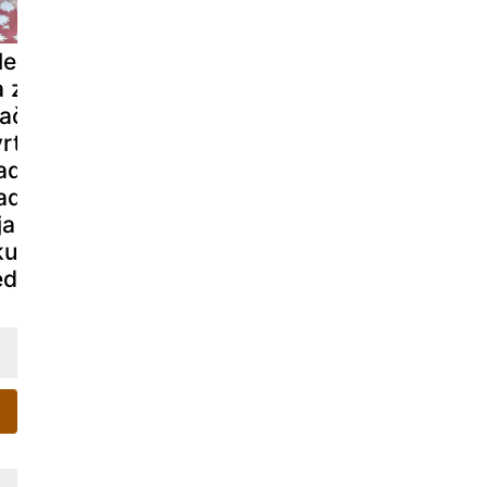
leko, ocvrto
Kroketi s šunko
Quiche bre
 zraku, v
z air fryerjem:
peciva
račnem
malo olja, a
rtniku.
hrustljavi kot
adicionalna
vedno!
adica z manj
ja in enakim
kusom kot
edno.