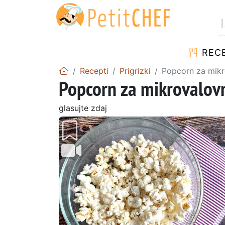
RECE
Recepti
Prigrizki
Popcorn za mikr
Popcorn za mikrovalovn
glasujte zdaj
Prejšnji