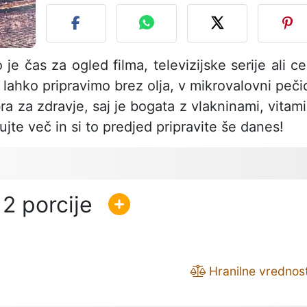
je čas za ogled filma, televizijske serije ali ce
ahko pripravimo brez olja, v mikrovalovni pečic
ra za zdravje, saj je bogata z vlakninami, vitami
šujte več in si to predjed pripravite še danes!
2
Hranilne vrednost