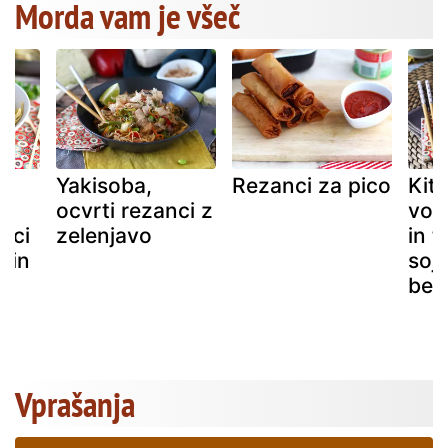
Morda vam je všeč
Yakisoba,
Rezanci za pico
Kita
,
ocvrti rezanci z
vok
anci
zelenjavo
in t
 in
soji
bel
Vprašanja