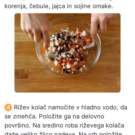
korenja, čebule, jajca in sojine omake.
Rižev kolač namočite v hladno vodo, da
se zmehča. Položite ga na delovno
površino. Na sredino roba riževega kolača
dajte veliko žlico nadeva. Na vrh položite