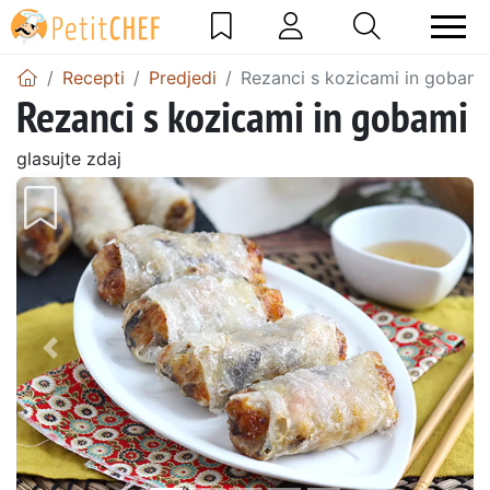
Recepti
Predjedi
Rezanci s kozicami in gobami
Rezanci s kozicami in gobami
glasujte zdaj
Prejšnji
Nasl