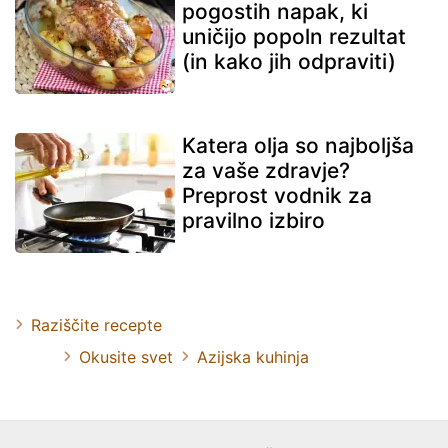
pogostih napak, ki
uničijo popoln rezultat
(in kako jih odpraviti)
Katera olja so najboljša
za vaše zdravje?
Preprost vodnik za
pravilno izbiro
Raziščite recepte
Okusite svet
Azijska kuhinja