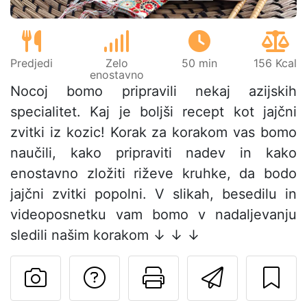
Predjedi
Zelo
50 min
156 Kcal
enostavno
Nocoj bomo pripravili nekaj azijskih
specialitet. Kaj je boljši recept kot jajčni
zvitki iz kozic! Korak za korakom vas bomo
naučili, kako pripraviti nadev in kako
enostavno zložiti riževe kruhke, da bodo
jajčni zvitki popolni. V slikah, besedilu in
videoposnetku vam bomo v nadaljevanju
sledili našim korakom ↓ ↓ ↓
Postavite vprašanj
Natisni to str
Pošlji t