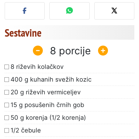
Objavite svojo fotografijo
Sestavine
8
8 riževih kolačkov
400 g kuhanih svežih kozic
20 g riževih vermiceljev
15 g posušenih črnih gob
50 g korenja (1/2 korenja)
1/2 čebule