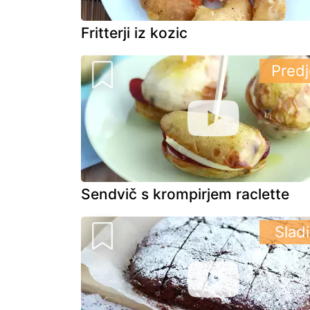
Fritterji iz kozic
Predj
Sendvič s krompirjem raclette
Slad