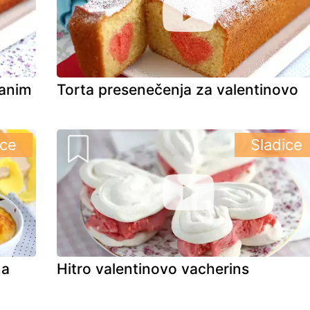
ranim
Torta presenečenja za valentinovo
ice
Sladice
na
Hitro valentinovo vacherins