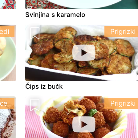
Svinjina s karamelo
edi
Prigrizki
Čips iz bučk
ice
Prigrizki