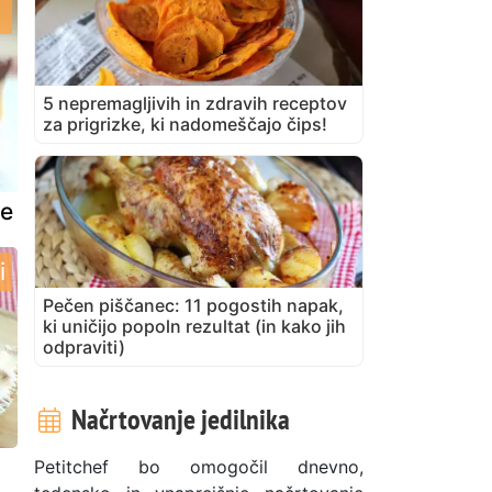
5 nepremagljivih in zdravih receptov
za prigrizke, ki nadomeščajo čips!
re
i
Pečen piščanec: 11 pogostih napak,
ki uničijo popoln rezultat (in kako jih
odpraviti)
Načrtovanje jedilnika
Petitchef bo omogočil dnevno,