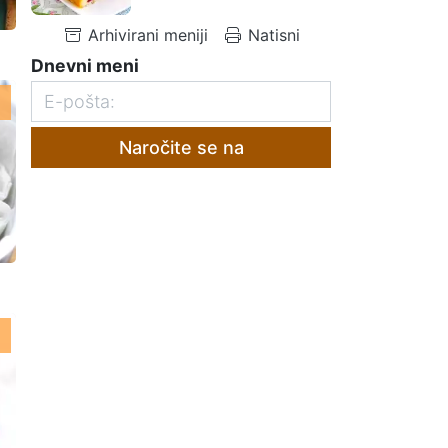
Arhivirani meniji
Natisni
Dnevni meni
Naročite se na