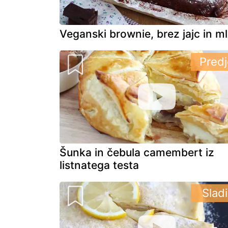
Veganski brownie, brez jajc in m
Predj
Šunka in čebula camembert iz
listnatega testa
Slad