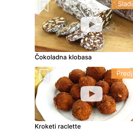
Slad
Čokoladna klobasa
Predj
Kroketi raclette