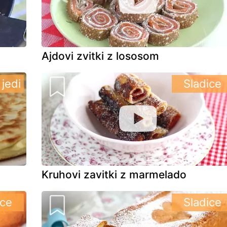
Ajdovi zvitki z lososom
jedi
Sladice
Kruhovi zavitki z marmelado
ice
Sladice