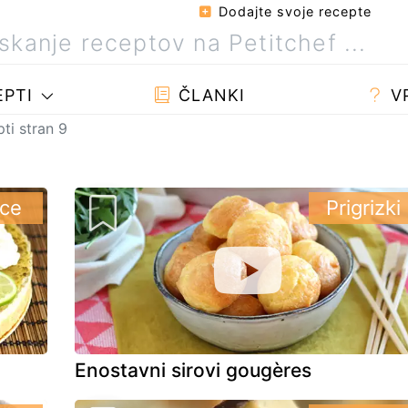
Dodajte svoje recepte
PTI
ČLANKI
V
ti stran 9
ice
Prigrizki
Enostavni sirovi gougères