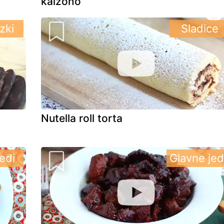
kalzono
izki
Sladice
Nutella roll torta
edi
Glavne jed