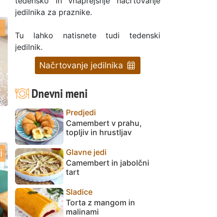
tedensko in vnaprejšnje načrtovanje
jedilnika za praznike.
Tu lahko natisnete tudi tedenski
jedilnik.
Načrtovanje jedilnika
Dnevni meni
Predjedi
Camembert v prahu,
topljiv in hrustljav
i
Glavne jedi
Camembert in jabolčni
tart
Sladice
Torta z mangom in
malinami