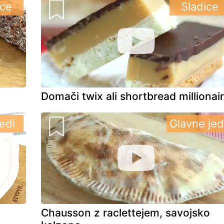
ice
Sladice
Domači twix ali shortbread millionai
edi
Glavne jed
Chausson z raclettejem, savojsko