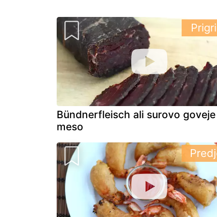
Prigr
Bündnerfleisch ali surovo goveje
meso
Predj