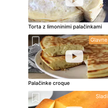
Torta z limoninimi palačinkami
Glavne 
Palačinke croque
Slad