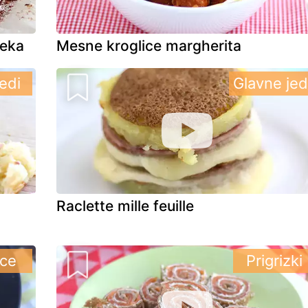
leka
Mesne kroglice margherita
edi
Glavne jed
Raclette mille feuille
ice
Prigrizki