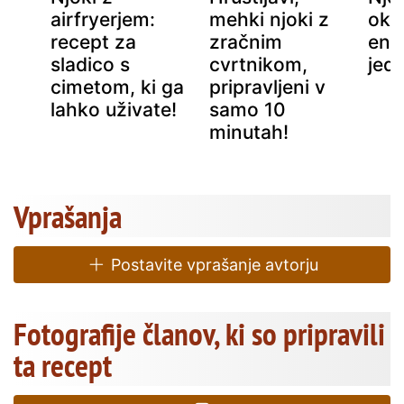
i
airfryerjem:
mehki njoki z
oku
recept za
zračnim
eno
sladico s
cvrtnikom,
jed
cimetom, ki ga
pripravljeni v
lahko uživate!
samo 10
minutah!
Vprašanja
Postavite vprašanje avtorju
Fotografije članov, ki so pripravili
ta recept