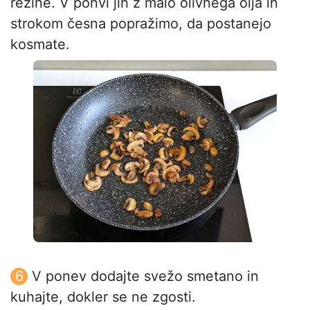
rezine. V ponvi jih z malo olivnega olja in
strokom česna popražimo, da postanejo
kosmate.
V ponev dodajte svežo smetano in
kuhajte, dokler se ne zgosti.