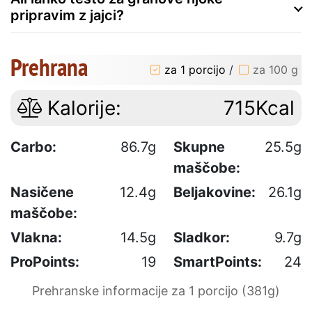
pripravim z jajci?
Prehrana
za 1 porcijo
/
za 100 g
Kalorije:
715Kcal
Carbo:
86.7g
Skupne
25.5g
maščobe:
Nasičene
12.4g
Beljakovine:
26.1g
maščobe:
Vlakna:
14.5g
Sladkor:
9.7g
ProPoints:
19
SmartPoints:
24
Prehranske informacije za 1 porcijo (381g)