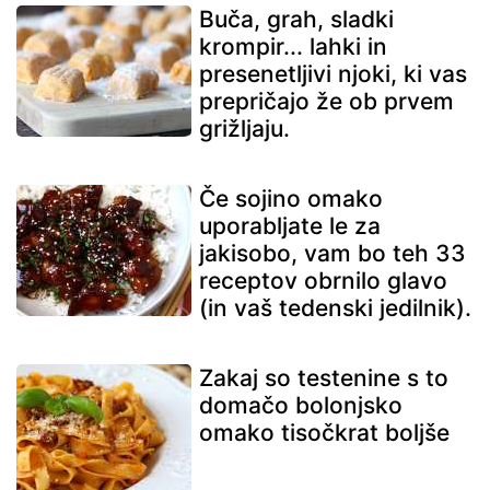
Buča, grah, sladki
krompir... lahki in
presenetljivi njoki, ki vas
prepričajo že ob prvem
grižljaju.
Če sojino omako
uporabljate le za
jakisobo, vam bo teh 33
receptov obrnilo glavo
(in vaš tedenski jedilnik).
Zakaj so testenine s to
domačo bolonjsko
omako tisočkrat boljše