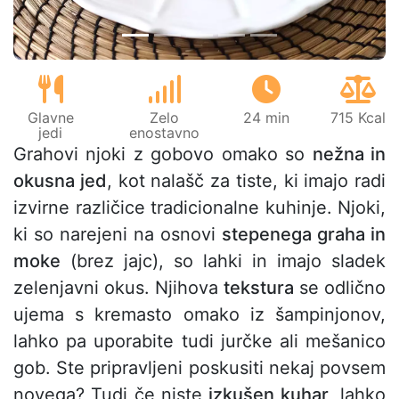
Glavne
Zelo
24 min
715 Kcal
jedi
enostavno
Grahovi njoki z gobovo omako so
nežna in
okusna jed
, kot nalašč za tiste, ki imajo radi
izvirne različice tradicionalne kuhinje. Njoki,
ki so narejeni na osnovi
stepenega graha in
moke
(brez jajc), so lahki in imajo sladek
zelenjavni okus. Njihova
tekstura
se odlično
ujema s kremasto omako iz šampinjonov,
lahko pa uporabite tudi jurčke ali mešanico
gob. Ste pripravljeni poskusiti nekaj povsem
novega? Tudi če niste
izkušen kuhar
, lahko