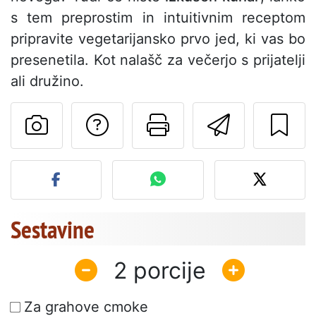
s tem preprostim in intuitivnim receptom
pripravite vegetarijansko prvo jed, ki vas bo
presenetila. Kot nalašč za večerjo s prijatelji
ali družino.
Postavite vprašanj
Natisni to str
Pošlji t
Objavite svojo fotografijo
Sestavine
2
Za grahove cmoke