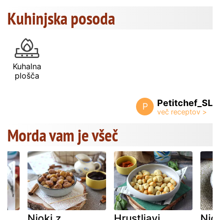
Kuhinjska posoda
Kuhalna
plošča
Petitchef_SL
P
Morda vam je všeč
Njoki z
Hrustljavi,
Njo