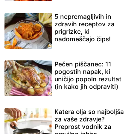
5 nepremagljivih in
zdravih receptov za
prigrizke, ki
nadomeščajo čips!
Pečen piščanec: 11
pogostih napak, ki
uničijo popoln rezultat
(in kako jih odpraviti)
Katera olja so najboljša
za vaše zdravje?
Preprost vodnik za