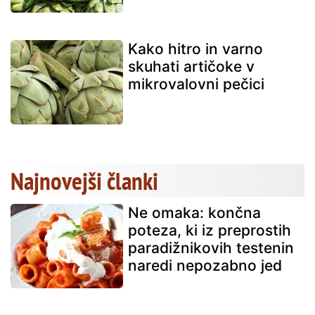
Kako hitro in varno
skuhati artičoke v
mikrovalovni pečici
Najnovejši članki
Ne omaka: končna
poteza, ki iz preprostih
paradižnikovih testenin
naredi nepozabno jed