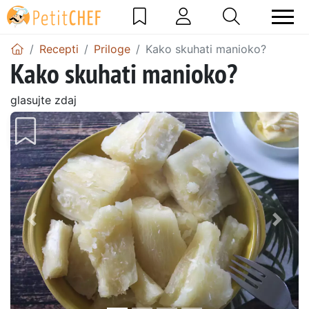
Recepti
Priloge
Kako skuhati manioko?
Kako skuhati manioko?
glasujte zdaj
Prejšnji
Nasl