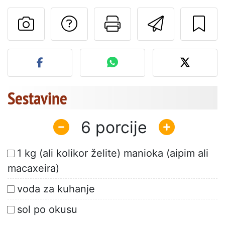
Postavite vprašanj
Natisni to str
Pošlji t
Objavite svojo fotografijo
Sestavine
6
1 kg (ali kolikor želite) manioka (aipim ali
macaxeira)
voda za kuhanje
sol po okusu