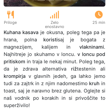
Priloge
Zelo
25 min
enostavno
Kuhana kasava
je okusna, poleg tega pa je
hrana, polna
koristi
saj je bogata z
magnezijem, kalijem in
vlakninami
.
Najhitreje jo skuhamo v loncu.
v loncu pod
pritiskom
in traja le nekaj minut. Poleg tega,
da je zdrava alternativa
riž
testenin ali
krompirja
v glavnih jedeh, ga lahko jemo
tudi za zajtrk in z njim nadomestimo
kruh
in
toast, saj je naravno brez glutena. Oglejte si
naš vodnik po korakih in si privoščite to
superživilo!