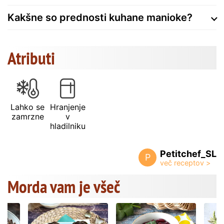
Kakšne so prednosti kuhane manioke?
Atributi
Lahko se
Hranjenje
zamrzne
v
hladilniku
Petitchef_SL
P
Morda vam je všeč