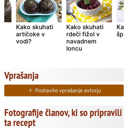
i
Kako skuhati
Kako skuhati
Kak
artičoke v
rdeči fižol v
špar
vodi?
navadnem
loncu
Vprašanja
Postavite vprašanje avtorju
Fotografije članov, ki so pripravili
ta recept