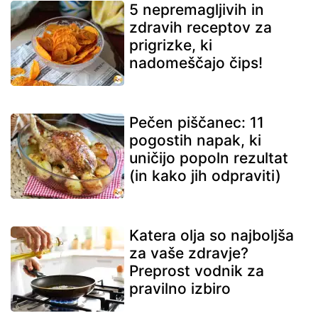
5 nepremagljivih in
zdravih receptov za
prigrizke, ki
nadomeščajo čips!
Pečen piščanec: 11
pogostih napak, ki
uničijo popoln rezultat
(in kako jih odpraviti)
Katera olja so najboljša
za vaše zdravje?
Preprost vodnik za
pravilno izbiro