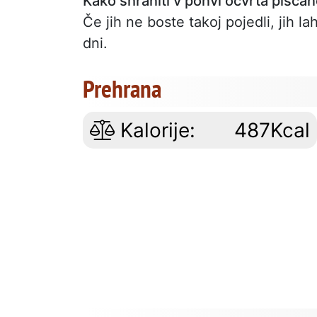
Kako shraniti v ponvi ocvrta pišča
Če jih ne boste takoj pojedli, jih l
dni.
Prehrana
Kalorije:
487Kcal