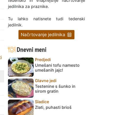
tedensko in vnaprejšnje načrtovanje
jedilnika za praznike.
Tu lahko natisnete tudi tedenski
jedilnik.
Načrtovanje jedilnika
Dnevni meni
i
Predjedi
Umešani tofu namesto
umešanih jajc!
Glavne jedi
Testenine s šunko in
sirom gratin
Sladice
Zlati, puhasti brioš