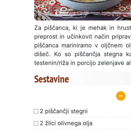
Za piščanca, ki je mehak in hrust
preprost in učinkovit način pripra
piščanca mariniramo v oljčnem ol
dišeč. Ko so piščančja stegna k
testenin/riža in porcijo zelenjave a
Sestavine
2 piščančji stegni
2 žlici olivnega olja