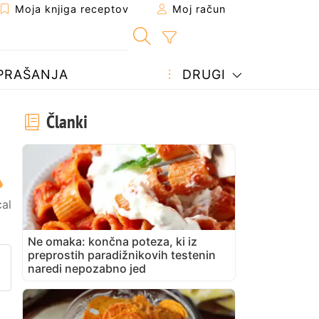
Moja knjiga receptov
Moj račun
PRAŠANJA
DRUGI
Članki
al
Ne omaka: končna poteza, ki iz
preprostih paradižnikovih testenin
prijatelju
stran
vite vprašanje avtorju
naredi nepozabno jed
bjavite svojo fotografijo tega