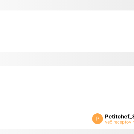
Petitchef_
P