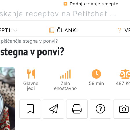
Dodajte svoje recepte
PTI
ČLANKI
V
piščančja stegna v ponvi?
stegna v ponvi?
Glavne
Zelo
59 min
487 Kc
jedi
enostavno
Pošlji ta recept 
Natisni to 
Posta
Naslednji
O