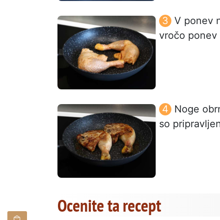
V ponev n
vročo ponev p
Noge obrni
so pripravlje
Ocenite ta recept