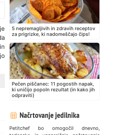
je
5 nepremagljivih in zdravih receptov
za prigrizke, ki nadomeščajo čips!
da
in
jo
Pečen piščanec: 11 pogostih napak,
ki uničijo popoln rezultat (in kako jih
odpraviti)
Načrtovanje jedilnika
Petitchef bo omogočil dnevno,