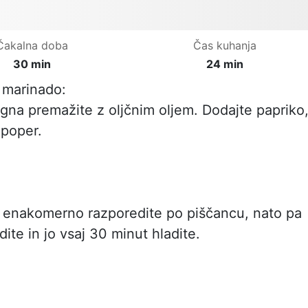
Čakalna doba
Čas kuhanja
30 min
24 min
e marinado:
egna premažite z oljčnim oljem. Dodajte papriko
 poper.
enakomerno razporedite po piščancu, nato pa
te in jo vsaj 30 minut hladite.