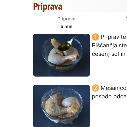
Priprava
Priprava
5 min
Pripravit
Piščančja st
česen, sol in
Mešanico 
posodo odcedi