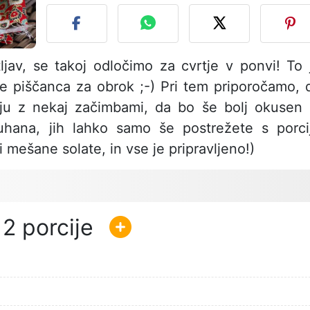
ljav, se takoj odločimo za cvrtje v ponvi! To 
ve piščanca za obrok ;-) Pri tem priporočamo, 
ju z nekaj začimbami, da bo še bolj okusen 
uhana, jih lahko samo še postrežete s porci
li mešane solate, in vse je pripravljeno!)
2