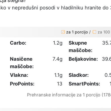
nčja stegna?
ahko v nepredušni posodi v hladilniku hranite do 
za 1 porcijo
/
za 100
Carbo:
1.2g
Skupne
35.
maščobe:
Nasičene
7.4g
Beljakovine:
39.
maščobe:
Vlakna:
1.1g
Sladkor:
0.
ProPoints:
13
SmartPoints:
Prehranske informacije za 1 porcijo (178