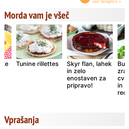
Morda vam je všeč
ete
Tunine rillettes
Skyr flan, lahek
Bučk
in zelo
zra
enostaven za
cvrt
pripravo!
in 
rec
Vprašanja