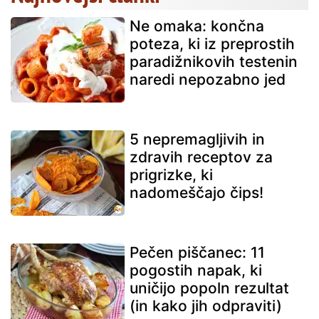
Ne omaka: končna
poteza, ki iz preprostih
paradižnikovih testenin
naredi nepozabno jed
5 nepremagljivih in
zdravih receptov za
prigrizke, ki
nadomeščajo čips!
Pečen piščanec: 11
pogostih napak, ki
uničijo popoln rezultat
(in kako jih odpraviti)