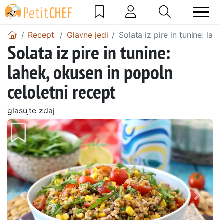
Recepti
Glavne jedi
Solata iz pire in tunine: la
Solata iz pire in tunine:
lahek, okusen in popoln
celoletni recept
glasujte zdaj
Prejšnji
Nasl