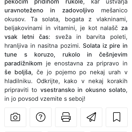
pekočim pridihom rukole
, kar ustvarja
uravnoteženo in zadovoljivo
mešanico
okusov. Ta solata, bogata z vlakninami,
beljakovinami in vitamini, je kot nalašč
za
vsak letni čas
: sveža in barvita poleti,
hranljiva in nasitna pozimi.
Solata iz pire in
tune s koruzo, rukolo in češnjevim
paradižnikom
je enostavna za pripravo in
še boljša,
če jo pojemo po nekaj urah v
hladilniku. Odkrijte, kako v nekaj korakih
pripraviti to
vsestransko in okusno solato
,
in jo povsod vzemite s seboj!
Postavite vprašanj
Natisni to str
Pošlji t
Objavite svojo fotografijo