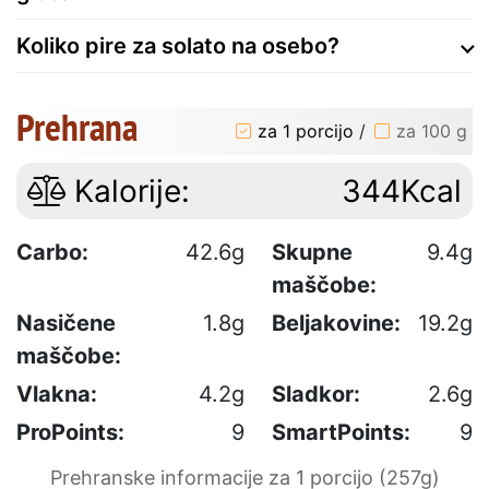
Koliko pire za solato na osebo?
Prehrana
za 1 porcijo
/
za 100 g
Kalorije:
344Kcal
Carbo:
42.6g
Skupne
9.4g
maščobe:
Nasičene
1.8g
Beljakovine:
19.2g
maščobe:
Vlakna:
4.2g
Sladkor:
2.6g
ProPoints:
9
SmartPoints:
9
Prehranske informacije za 1 porcijo (257g)