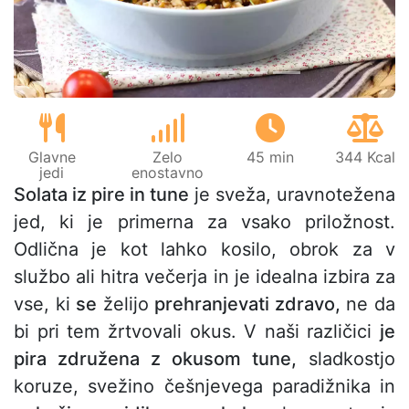
Glavne
Zelo
45 min
344 Kcal
jedi
enostavno
Solata iz pire in tune
je sveža, uravnotežena
jed, ki je primerna za vsako priložnost.
Odlična je kot lahko kosilo, obrok za v
službo ali hitra večerja in je idealna izbira za
vse, ki
se
želijo
prehranjevati zdravo,
ne da
bi pri tem žrtvovali okus. V naši različici
je
pira združena z okusom tune,
sladkostjo
koruze, svežino češnjevega paradižnika in