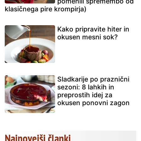
pomenili spremembo od
klasičnega pire krompirja)
Kako pripravite hiter in
okusen mesni sok?
Sladkarije po praznični
sezoni: 8 lahkih in
preprostih idej za
okusen ponovni zagon
Najnovejši članki