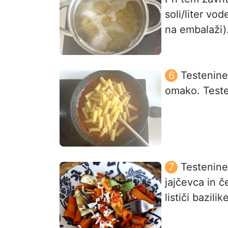
soli/liter vo
na embalaži)
Testenine
omako. Teste
Testenine
jajčevca in č
lističi bazilik