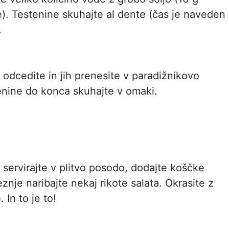
de). Testenine skuhajte al dente (čas je naveden
.
 odcedite in jih prenesite v paradižnikovo
nine do konca skuhajte v omaki.
 servirajte v plitvo posodo, dodajte koščke
eznje naribajte nekaj rikote salata. Okrasite z
e. In to je to!