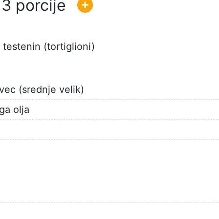
3
testenin (tortiglioni)
evec (srednje velik)
ega olja