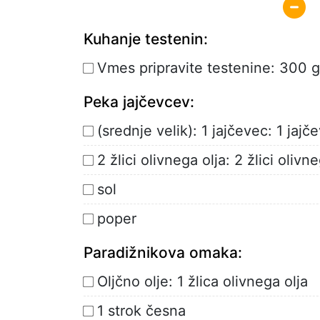
Kuhanje testenin:
Vmes pripravite testenine: 300 g 
Peka jajčevcev:
(srednje velik): 1 jajčevec: 1 jajč
2 žlici olivnega olja: 2 žlici olivn
sol
poper
Paradižnikova omaka:
Oljčno olje: 1 žlica olivnega olja
1 strok česna