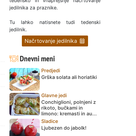
tedensko in vnaprejšnje načrtovanje
jedilnika za praznike.
Tu lahko natisnete tudi tedenski
jedilnik.
Načrtovanje jedilnika
Dnevni meni
Predjedi
Grška solata ali horiatiki
Glavne jedi
Conchiglioni, polnjeni z
rikoto, bučkami in
limono: kremasti in au...
Sladice
Ljubezen do jabolk!