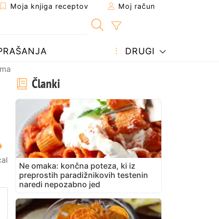
Moja knjiga receptov
Moj račun
PRAŠANJA
DRUGI
orma
Članki
al
Ne omaka: končna poteza, ki iz
preprostih paradižnikovih testenin
naredi nepozabno jed
prijatelju
stran
vite vprašanje avtorju