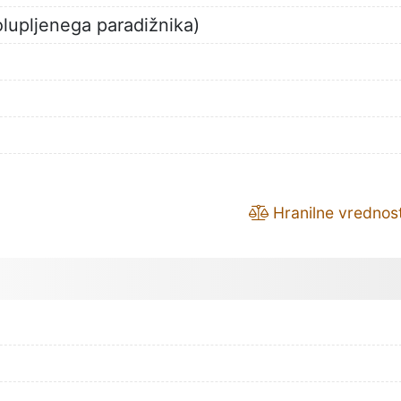
lupljenega paradižnika)
Hranilne vrednost