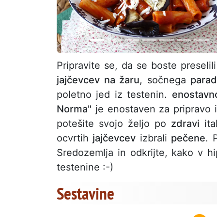
Pripravite se, da se boste preseli
jajčevcev na žaru
, sočnega
parad
poletno jed iz testenin.
enostavn
Norma"
je enostaven za pripravo i
potešite svojo željo po
zdravi
ita
ocvrtih
jajčevcev
izbrali
pečene
. 
Sredozemlja in odkrijte, kako v hi
testenine :-)
Sestavine