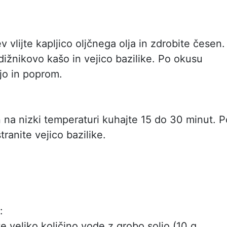
 vlijte kapljico oljčnega olja in zdrobite česen.
ižnikovo kašo in vejico bazilike. Po okusu
ljo in poprom.
in na nizki temperaturi kuhajte 15 do 30 minut. P
ranite vejico bazilike.
:
te veliko količino vode z grobo soljo (10 g