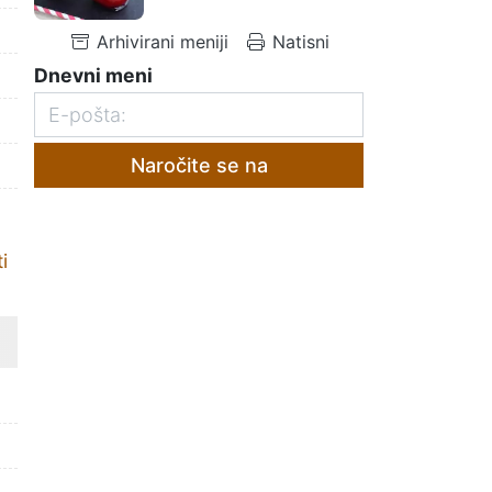
Arhivirani meniji
Natisni
Dnevni meni
Naročite se na
i