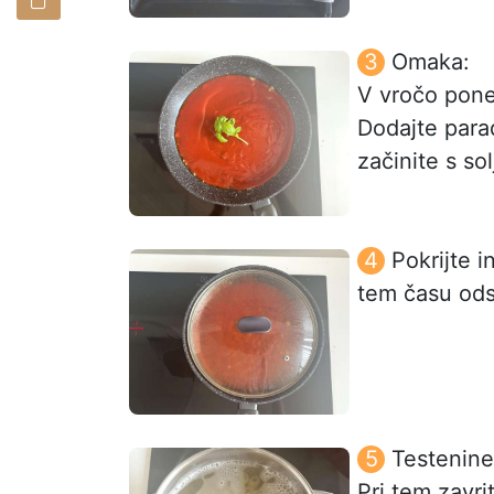
Omaka:
V vročo ponev
Dodajte parad
začinite s so
Pokrijte 
tem času odst
Testenine
Pri tem zavri