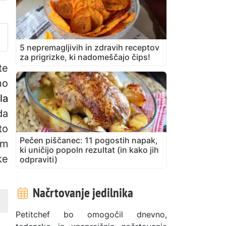
bjavite svojo fotografijo tega
5 nepremagljivih in zdravih receptov
za prigrizke, ki nadomeščajo čips!
te
no
la
da
to
Pečen piščanec: 11 pogostih napak,
om
ki uničijo popoln rezultat (in kako jih
ke
odpraviti)
Načrtovanje jedilnika
Petitchef bo omogočil dnevno,