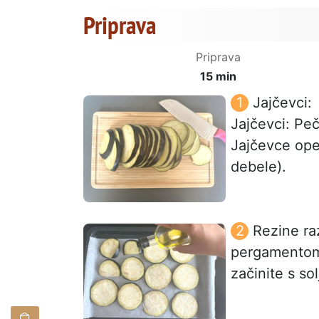
Priprava
Priprava
15 min
Jajčevci:
Jajčevci: Peč
Jajčevce oper
debele).
Rezine ra
pergamentom 
začinite s so