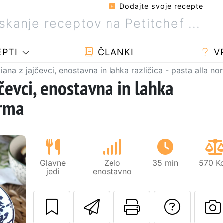
Dodajte svoje recepte
PTI
ČLANKI
V
liana z jajčevci, enostavna in lahka različica - pasta alla n
jčevci, enostavna in lahka
orma
Glavne
Zelo
35 min
570 Kc
jedi
enostavno
Pošlji ta recept 
Natisni to 
Posta
Naslednji