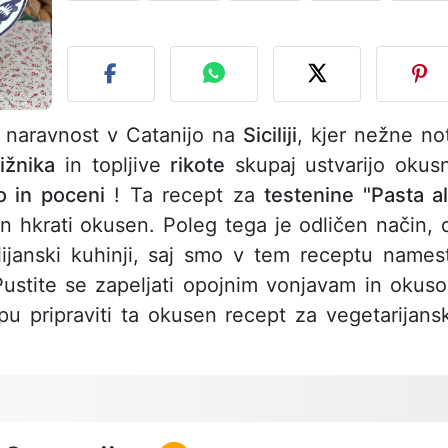
O
li naravnost v Catanijo na
Siciliji
, kjer nežne no
ižnika
in topljive
rikote
skupaj ustvarijo okus
o in poceni
! Ta recept za
testenine "Pasta al
n hkrati okusen. Poleg tega je odličen način, 
lijanski kuhinji, saj smo v tem receptu names
Pustite se zapeljati opojnim vonjavam in okus
pu pripraviti ta okusen recept za vegetarijans