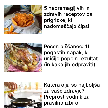
5 nepremagljivih in
zdravih receptov za
prigrizke, ki
nadomeščajo čips!
Pečen piščanec: 11
pogostih napak, ki
uničijo popoln rezultat
(in kako jih odpraviti)
Katera olja so najboljša
za vaše zdravje?
Preprost vodnik za
pravilno izbiro