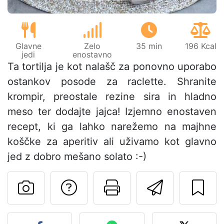
Glavne
Zelo
35 min
196 Kcal
jedi
enostavno
Ta tortilja je kot nalašč za ponovno uporabo
ostankov posode za raclette. Shranite
krompir, preostale rezine sira in hladno
meso ter dodajte jajca! Izjemno enostaven
recept, ki ga lahko narežemo na majhne
koščke za aperitiv ali uživamo kot glavno
jed z dobro mešano solato :-)
Postavite vprašanj
Natisni to str
Pošlji t
Objavite svojo fotografijo