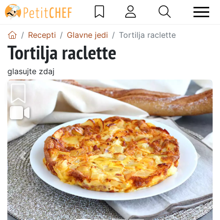
Recepti
Glavne jedi
Tortilja raclette
Tortilja raclette
glasujte zdaj
Prejšnji
Nasl