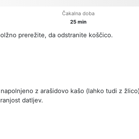
Čakalna doba
25 min
dolžno prerežite, da odstranite koščico.
 napolnjeno z arašidovo kašo (lahko tudi z žlico)
ranjost datljev.