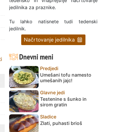
tedensko in vnaprejšnje načrtovanje
jedilnika za praznike.
Tu lahko natisnete tudi tedenski
jedilnik.
Načrtovanje jedilnika
Dnevni meni
i
Predjedi
Umešani tofu namesto
umešanih jajc!
Glavne jedi
Testenine s šunko in
sirom gratin
Sladice
Zlati, puhasti brioš