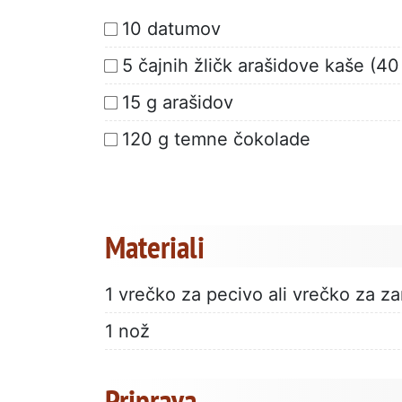
10 datumov
5 čajnih žličk arašidove kaše (40
15 g arašidov
120 g temne čokolade
Materiali
1 vrečko za pecivo ali vrečko za 
1 nož
Priprava