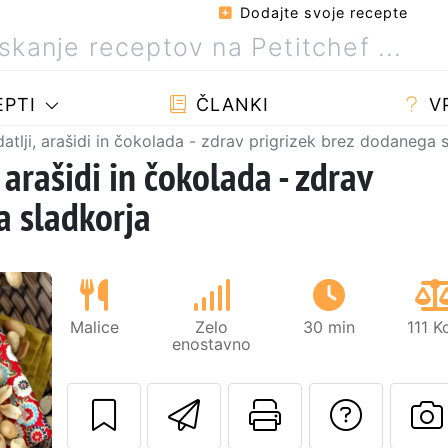
Dodajte svoje recepte
PTI
ČLANKI
V
atlji, arašidi in čokolada - zdrav prigrizek brez dodanega 
 arašidi in čokolada - zdrav
a sladkorja
Malice
Zelo
30 min
111 K
enostavno
Pošlji ta recept 
Natisni to 
Posta
Naslednji