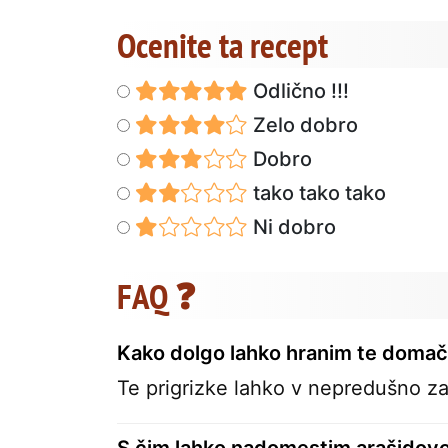
Ocenite ta recept
Odlično !!!
Zelo dobro
Dobro
tako tako tako
Ni dobro
FAQ ❓
Kako dolgo lahko hranim te domač
Te prigrizke lahko v nepredušno zap
S čim lahko nadomestim arašidov