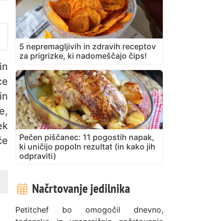
bjavite svojo fotografijo tega
5 nepremagljivih in zdravih receptov
za prigrizke, ki nadomeščajo čips!
in
ce
in
e,
ek
Pečen piščanec: 11 pogostih napak,
če
ki uničijo popoln rezultat (in kako jih
odpraviti)
Načrtovanje jedilnika
Petitchef bo omogočil dnevno,