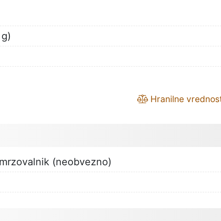
 g)
Hranilne vrednost
zamrzovalnik (neobvezno)