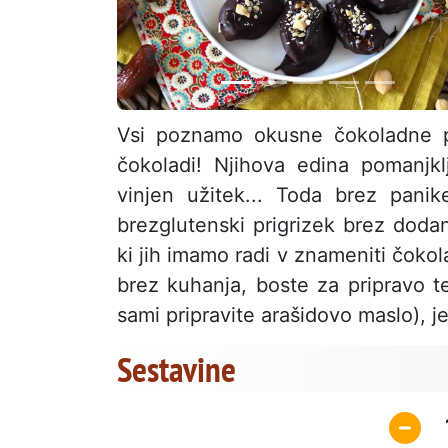
Vsi poznamo okusne čokoladne 
čokoladi! Njihova edina pomanjkl
vinjen užitek... Toda brez panik
brezglutenski prigrizek brez doda
ki jih imamo radi v znameniti čokola
brez kuhanja, boste za pripravo t
sami pripravite arašidovo maslo), j
Sestavine