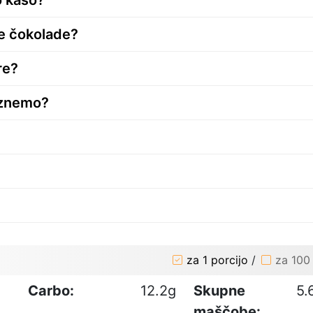
e čokolade?
re?
rznemo?
za 1 porcijo
/
za 100
Carbo:
12.2g
Skupne
5.
maščobe: