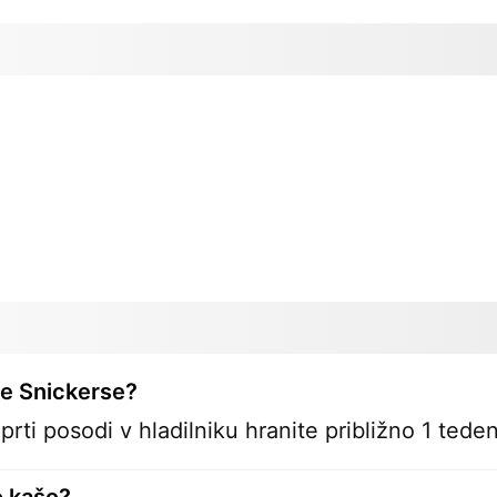
e Snickerse?
rti posodi v hladilniku hranite približno 1 teden
o kašo?