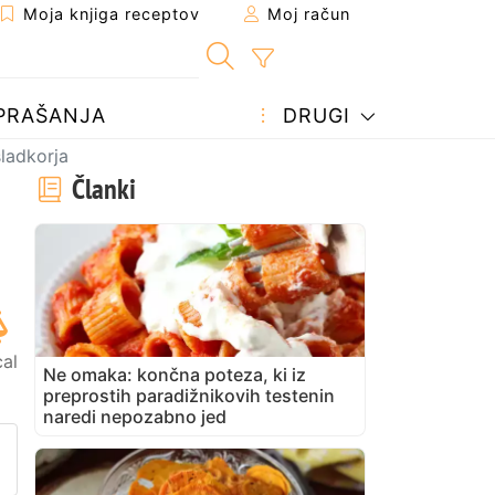
Moja knjiga receptov
Moj račun
PRAŠANJA
DRUGI
sladkorja
Članki
cal
Ne omaka: končna poteza, ki iz
preprostih paradižnikovih testenin
naredi nepozabno jed
prijatelju
stran
vite vprašanje avtorju