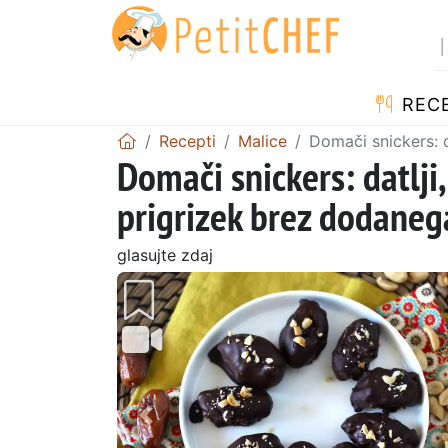
RECE
Recepti
Malice
Domači snickers: d
Domači snickers: datlji,
prigrizek brez dodaneg
glasujte zdaj
Prejšnji