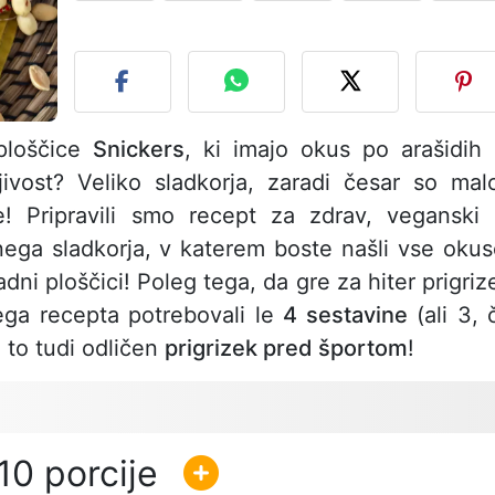
O
ploščice
Snickers
, ki imajo okus po arašidih 
jivost? Veliko sladkorja, zaradi česar so mal
e! Pripravili smo recept za zdrav, veganski 
nega sladkorja, v katerem boste našli vse okus
dni ploščici! Poleg tega, da gre za hiter prigriz
ega recepta potrebovali le
4 sestavine
(ali 3, 
e to tudi odličen
prigrizek pred športom
!
10