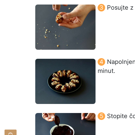
Posujte z 
Napolnjen
minut.
Stopite čo