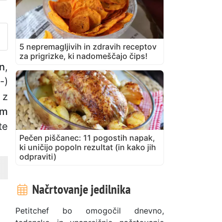
bjavite svojo fotografijo tega
5 nepremagljivih in zdravih receptov
za prigrizke, ki nadomeščajo čips!
n
,
-)
 z
om
te
Pečen piščanec: 11 pogostih napak,
ki uničijo popoln rezultat (in kako jih
odpraviti)
Načrtovanje jedilnika
Petitchef bo omogočil dnevno,