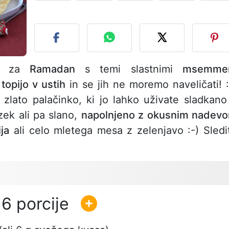
O
ba za
Ramadan
s temi slastnimi
msemme
topijo v ustih
in se jih ne moremo naveličati! :
, zlato palačinko, ki jo lahko uživate sladkano
izek ali pa slano,
napolnjeno z okusnim nadev
ija
ali celo mletega mesa z zelenjavo :-) Sledi
6