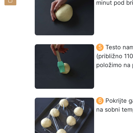
minut pod br
Testo nam
(približno 11
položimo na 
Pokrijte g
na sobni tem