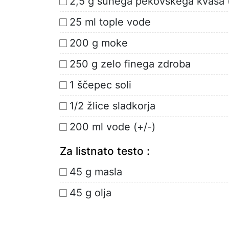
2,5 g suhega pekovskega kvasa (
25 ml tople vode
200 g moke
250 g zelo finega zdroba
1 ščepec soli
1/2 žlice sladkorja
200 ml vode (+/-)
Za listnato testo :
45 g masla
45 g olja