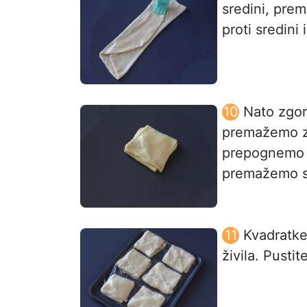
sredini, pre
proti sredini
Nato zgor
premažemo z 
prepognemo č
premažemo s
Kvadratke 
živila. Pustit