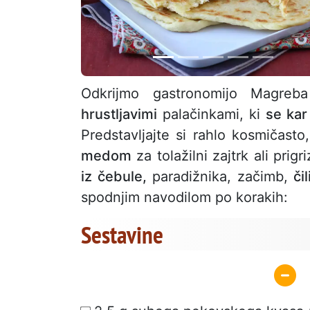
Odkrijmo gastronomijo Magre
hrustljavimi
palačinkami, ki
se kar 
Predstavljajte si rahlo kosmičasto
medom
za tolažilni zajtrk ali prigr
iz čebule,
paradižnika, začimb,
čil
spodnjim navodilom po korakih:
Sestavine