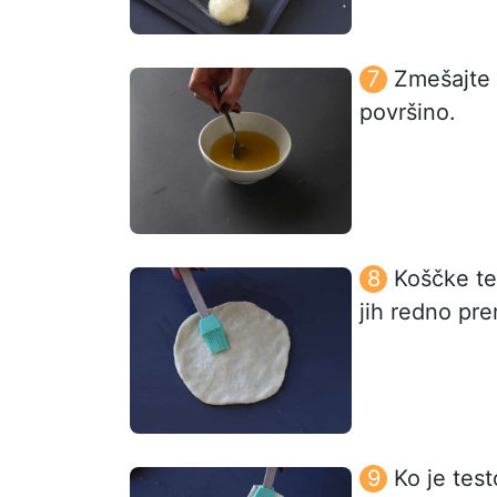
Zmešajte s
površino.
Koščke te
jih redno pr
Ko je test