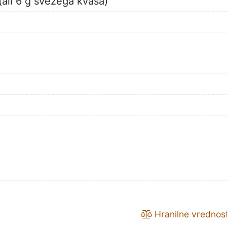
ali 6 g svežega kvasa)
Hranilne vrednost