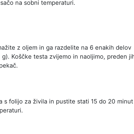
isačo na sobni temperaturi.
ažite z oljem in ga razdelite na 6 enakih delov
0 g). Koščke testa zvijemo in naoljimo, preden ji
pekač.
a s folijo za živila in pustite stati 15 do 20 minut
peraturi.