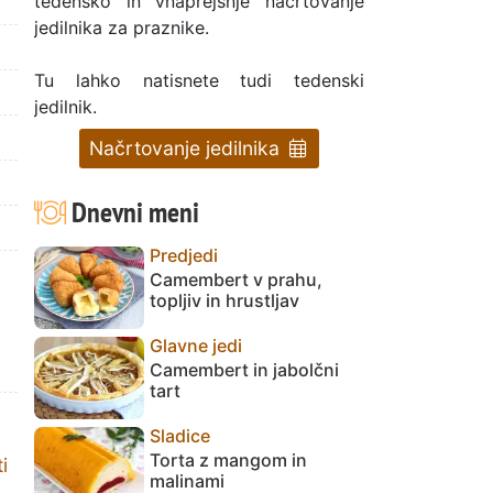
tedensko in vnaprejšnje načrtovanje
jedilnika za praznike.
Tu lahko natisnete tudi tedenski
jedilnik.
Načrtovanje jedilnika
Dnevni meni
Predjedi
Camembert v prahu,
topljiv in hrustljav
Glavne jedi
Camembert in jabolčni
tart
Sladice
Torta z mangom in
i
malinami