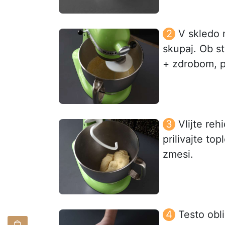
V skledo 
skupaj. Ob st
+ zdrobom, p
Vlijte reh
prilivajte to
zmesi.
Testo obli