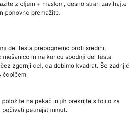
mažite z oljem + maslom, desno stran zavihajte
 in ponovno premažite.
nji del testa prepognemo proti sredini,
mešanico in na koncu spodnji del testa
ez zgornji del, da dobimo kvadrat. Še zadnjič
 čopičem.
položite na pekač in jih prekrijte s folijo za
e počivati petnajst minut.