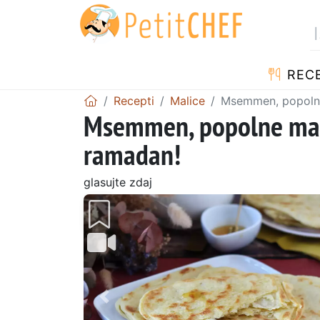
RECE
Recepti
Malice
Msemmen, popolne
Msemmen, popolne maro
ramadan!
glasujte zdaj
Prejšnji