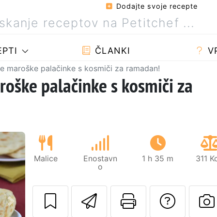
Dodajte svoje recepte
PTI
ČLANKI
V
 maroške palačinke s kosmiči za ramadan!
ške palačinke s kosmiči za
Malice
Enostavn
1 h 35 m
311 K
o
Pošlji ta recept 
Natisni to 
Posta
Naslednji