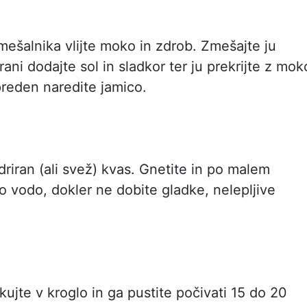
mešalnika vlijte moko in zdrob. Zmešajte ju
rani dodajte sol in sladkor ter ju prekrijte z mok
reden naredite jamico.
idriran (ali svež) kvas. Gnetite in po malem
plo vodo, dokler ne dobite gladke, nelepljive
kujte v kroglo in ga pustite počivati 15 do 20