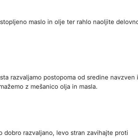
topljeno maslo in olje ter rahlo naoljite delovn
sta razvaljamo postopoma od sredine navzven 
emažemo z mešanico olja in masla.
o dobro razvaljano, levo stran zavihajte proti