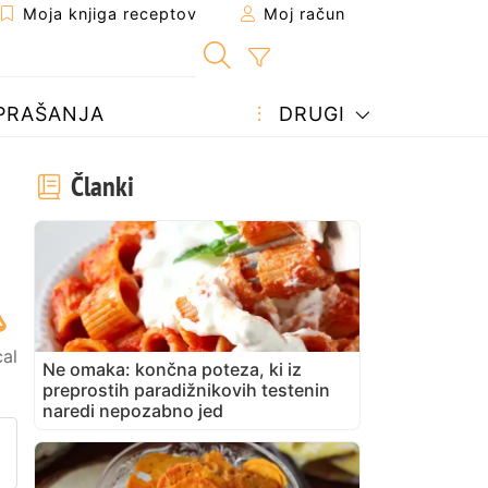
Moja knjiga receptov
Moj račun
PRAŠANJA
DRUGI
Članki
cal
Ne omaka: končna poteza, ki iz
preprostih paradižnikovih testenin
naredi nepozabno jed
prijatelju
stran
vite vprašanje avtorju